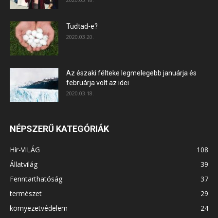
Tudtad-e?
2020.03.20.
Az északi félteke legmelegebb januárja és
februárja volt az idei
2020.03.18.
NÉPSZERŰ KATEGÓRIÁK
Hír-VILÁG
108
Állatvilág
39
Fenntarthatóság
37
természet
29
környezetvédelem
24