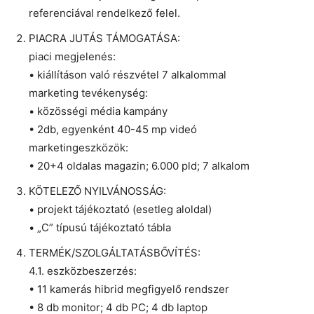
referenciával rendelkező felel.
PIACRA JUTÁS TÁMOGATÁSA:
piaci megjelenés:
• kiállításon való részvétel 7 alkalommal
marketing tevékenység:
• közösségi média kampány
• 2db, egyenként 40-45 mp videó
marketingeszközök:
• 20+4 oldalas magazin; 6.000 pld; 7 alkalom
KÖTELEZŐ NYILVÁNOSSÁG:
• projekt tájékoztató (esetleg aloldal)
• „C” típusú tájékoztató tábla
TERMÉK/SZOLGÁLTATÁSBŐVÍTÉS:
4.1. eszközbeszerzés:
• 11 kamerás hibrid megfigyelő rendszer
• 8 db monitor; 4 db PC; 4 db laptop