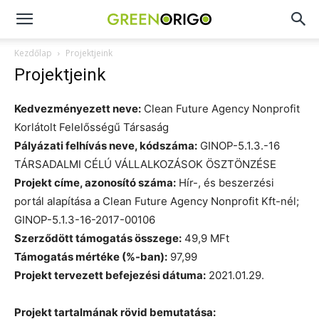
Green
Kezdőlap
Projektjeink
Projektjeink
Origo
Kedvezményezett neve:
Clean Future Agency Nonprofit
Korlátolt Felelősségű Társaság
portál
Pályázati felhívás neve, kódszáma:
GINOP-5.1.3.-16
TÁRSADALMI CÉLÚ VÁLLALKOZÁSOK ÖSZTÖNZÉSE
Projekt címe, azonosító száma:
Hír-, és beszerzési
portál alapítása a Clean Future Agency Nonprofit Kft-nél;
GINOP-5.1.3-16-2017-00106
Szerződött támogatás összege:
49,9 MFt
Támogatás mértéke (%-ban):
97,99
Projekt tervezett befejezési dátuma:
2021.01.29.
Projekt tartalmának rövid bemutatása: