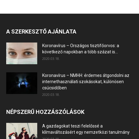
A SZERKESZTŐ AJÁNLATA
Koronavírus – Országos tisztifőorvos: a
következő napokban a több százat is...
2020.03.18.
Koronavírus – NMHH: érdemes átgondolni az
internethasználati szokásokat, különösen
csúcsidőben
2020.03.18.
NÉPSZERŰ HOZZÁSZÓLÁSOK
A gazdagokat teszi felelőssé a
klímaváltozásért egy nemzetközi tanulmány
2020.03.18.