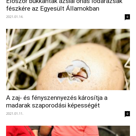
Először bukkantak ázsiai óriás lódarazsak
fészkére az Egyesült Államokban
2021.01.14.
0
A zaj- és fényszennyezés károsítja a
madarak szaporodási képességét
2021.01.11.
0