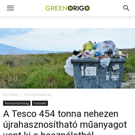
Green
Origo
portál
Kezdőlap
Fenntarthatóság
Fenntarthatóság
hulladék
A Tesco 454 tonna nehezen
újrahasznosítható műanyagot