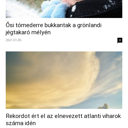
Ősi tómederre bukkantak a grönlandi
jégtakaró mélyén
2021.01.05.
0
Rekordot ért el az elnevezett atlanti viharok
száma idén