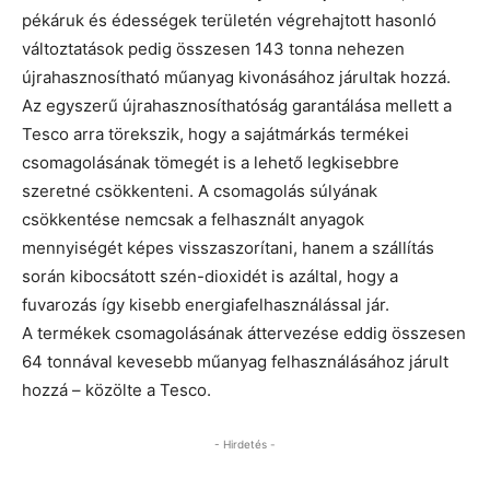
pékáruk és édességek területén végrehajtott hasonló
változtatások pedig összesen 143 tonna nehezen
újrahasznosítható műanyag kivonásához járultak hozzá.
Az egyszerű újrahasznosíthatóság garantálása mellett a
Tesco arra törekszik, hogy a sajátmárkás termékei
csomagolásának tömegét is a lehető legkisebbre
szeretné csökkenteni. A csomagolás súlyának
csökkentése nemcsak a felhasznált anyagok
mennyiségét képes visszaszorítani, hanem a szállítás
során kibocsátott szén-dioxidét is azáltal, hogy a
fuvarozás így kisebb energiafelhasználással jár.
A termékek csomagolásának áttervezése eddig összesen
64 tonnával kevesebb műanyag felhasználásához járult
hozzá – közölte a Tesco.
- Hirdetés -