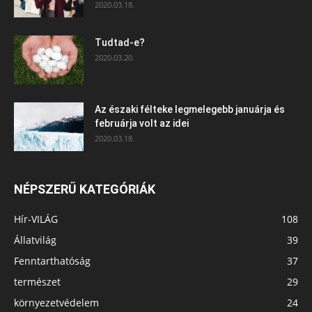
2020.03.18.
Tudtad-e?
2020.03.20.
Az északi félteke legmelegebb januárja és
februárja volt az idei
2020.03.18.
NÉPSZERŰ KATEGÓRIÁK
Hír-VILÁG
108
Állatvilág
39
Fenntarthatóság
37
természet
29
környezetvédelem
24