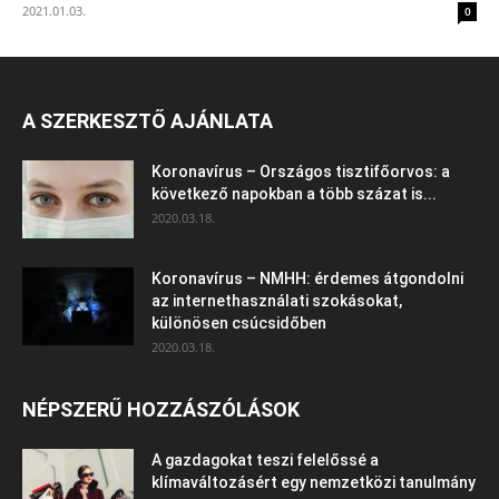
2021.01.03.
0
A SZERKESZTŐ AJÁNLATA
Koronavírus – Országos tisztifőorvos: a
következő napokban a több százat is...
2020.03.18.
Koronavírus – NMHH: érdemes átgondolni
az internethasználati szokásokat,
különösen csúcsidőben
2020.03.18.
NÉPSZERŰ HOZZÁSZÓLÁSOK
A gazdagokat teszi felelőssé a
klímaváltozásért egy nemzetközi tanulmány