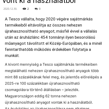
vont ki a használatból
2020.12.30.
2
0
A Tesco vállalta, hogy 2020 végére sajátmárkás
termékeiből eltávolítja az összes nehezen
újrahasznosítható anyagot; másfél évvel a vállalás
után az áruházlánc 454 tonnányi ilyen besorolású
műanyagot távolított el Közép-Európában, és a minél
fenntarthatóbb működés érdekében folytatja a
munkát.
A kivont mennyiség a Tesco sajátmárkás termékeiben
megtalálható nehezen újrahasznosítható anyagok több
mint 88 százalékának felel meg, és jelentős előrelépés a
2025-re 100 százalékban újrahasznosítható
csomagolásra történő átállásban – jelezték.
Magyarországon eddig 62 tonna nehezen
újrahasznosítható anyagot vontak ki a használatból.
Az áruházlánc az újrahasznosításra nem alkalmas