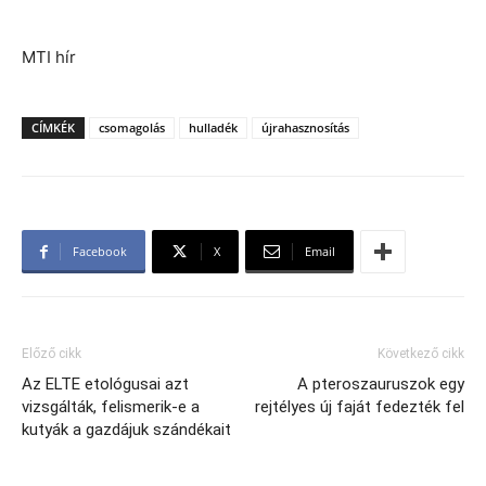
MTI hír
CÍMKÉK
csomagolás
hulladék
újrahasznosítás
Facebook
X
Email
Előző cikk
Következő cikk
Az ELTE etológusai azt
A pteroszauruszok egy
vizsgálták, felismerik-e a
rejtélyes új faját fedezték fel
kutyák a gazdájuk szándékait