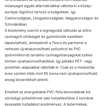
műanyagot egyéb alternatívákkal váltotta ki a közép-
európai régióhoz tartozó országokban, így
Csehországban, Lengyelországban, Magyarországon és
Szlovákiában.
A közlemény szerint a legnagyobb változás az előre
csomagolt zöldségek és gyümölcsök esetében
tapasztalható, amelyeknél a Tesco és partnerei a
nehezen újrahasznosítható polisztirol és PVC
(polivinilklorid) tartalmú csomagolóanyagokat széles
körben újrahasznosíthatókkal, így például PET- vagy
polietilén-alapúakkal váltották ki. Csak ez a módosítás
éves szinten több mint 65 tonna nem újrahasznosítható
anyag lecserélését jelenti.
Emellett az energiaitalok PVC-fólia bevonatának kis
sűrűségű polietilénnel való helyettesítése 5 tonnával
kevesebb hulladékot eredményez. A tejtermékek,