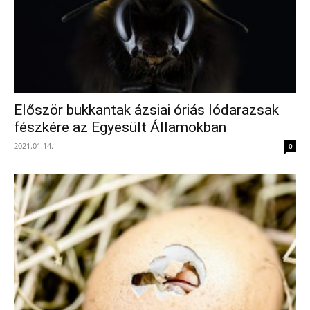
Először bukkantak ázsiai óriás lódarazsak
fészkére az Egyesült Államokban
2021.01.14.
0