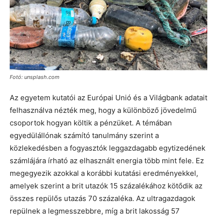
Fotó: unsplash.com
Az egyetem kutatói az Európai Unió és a Világbank adatait
felhasználva nézték meg, hogy a különböző jövedelmű
csoportok hogyan költik a pénzüket. A témában
egyedülállónak számító tanulmány szerint a
közlekedésben a fogyasztók leggazdagabb egytizedének
számlájára írható az elhasznált energia több mint fele. Ez
megegyezik azokkal a korábbi kutatási eredményekkel,
amelyek szerint a brit utazók 15 százalékához kötődik az
összes repülős utazás 70 százaléka. Az ultragazdagok
repülnek a legmesszebbre, míg a brit lakosság 57