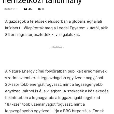
nemzetközi tanulmány
2020.03.18.
46
0
A gazdagok a felelősek elsősorban a globális éghajlati
krízisért – állapították meg a Leedsi Egyetem kutatói, akik
86 országra terjesztették ki vizsgálatukat.
- Hirdetés -
A Nature Energy című folyóiratban publikált eredmények
szerint az emberek leggazdagabb egytizede nagyjából
20-szor több energiát fogyaszt, mint a legszegényebb
egytized, bárhol is él a világban. A szakadék a közlekedés
tekintetében a legnagyobb: a leggazdagabb egytized
187-szer több üzemanyagot fogyaszt, mint a
legszegényebb egytized – írja a BBC hírportálja. Ennek