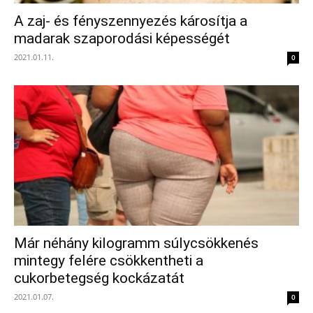
A zaj- és fényszennyezés károsítja a
madarak szaporodási képességét
2021.01.11.
0
Már néhány kilogramm súlycsökkenés
mintegy felére csökkentheti a
cukorbetegség kockázatát
2021.01.07.
0