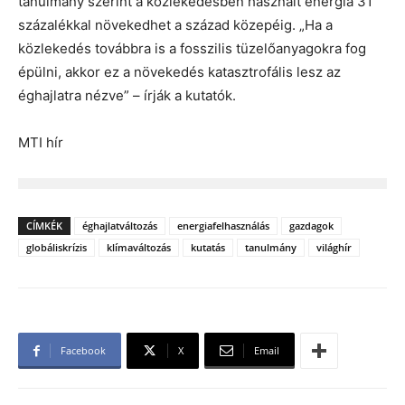
tanulmány szerint a közlekedésben használt energia 31
százalékkal növekedhet a század közepéig. „Ha a
közlekedés továbbra is a fosszilis tüzelőanyagokra fog
épülni, akkor ez a növekedés katasztrofális lesz az
éghajlatra nézve” – írják a kutatók.
MTI hír
CÍMKÉK
éghajlatváltozás
energiafelhasználás
gazdagok
globáliskrízis
klímaváltozás
kutatás
tanulmány
világhír
Facebook
X
Email