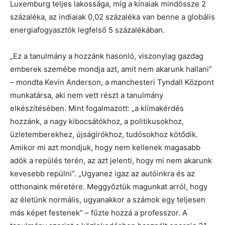
Luxemburg teljes lakossága, míg a kínaiak mindössze 2
százaléka, az indiaiak 0,02 százaléka van benne a globális
energiafogyasztók legfelső 5 százalékában.
„Ez a tanulmány a hozzánk hasonló, viszonylag gazdag
emberek szemébe mondja azt, amit nem akarunk hallani”
– mondta Kevin Anderson, a manchesteri Tyndall Központ
munkatársa, aki nem vett részt a tanulmány
elkészítésében. Mint fogalmazott: „a klímakérdés
hozzánk, a nagy kibocsátókhoz, a politikusokhoz,
üzletemberekhez, újságírókhoz, tudósokhoz kötődik.
Amikor mi azt mondjuk, hogy nem kellenek magasabb
adók a repülés terén, az azt jelenti, hogy mi nem akarunk
kevesebb repülni”. „Ugyanez igaz az autóinkra és az
otthonaink méretére. Meggyőztük magunkat arról, hogy
az életünk normális, ugyanakkor a számok egy teljesen
más képet festenek” – fűzte hozzá a professzor. A