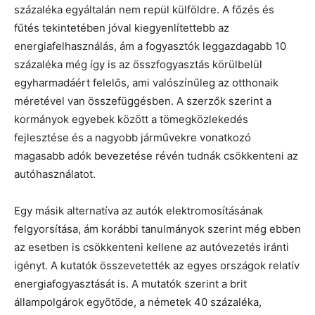
százaléka egyáltalán nem repül külföldre. A főzés és
fűtés tekintetében jóval kiegyenlítettebb az
energiafelhasználás, ám a fogyasztók leggazdagabb 10
százaléka még így is az összfogyasztás körülbelül
egyharmadáért felelős, ami valószínűleg az otthonaik
méretével van összefüggésben. A szerzők szerint a
kormányok egyebek között a tömegközlekedés
fejlesztése és a nagyobb járművekre vonatkozó
magasabb adók bevezetése révén tudnák csökkenteni az
autóhasználatot.
Egy másik alternatíva az autók elektromosításának
felgyorsítása, ám korábbi tanulmányok szerint még ebben
az esetben is csökkenteni kellene az autóvezetés iránti
igényt. A kutatók összevetették az egyes országok relatív
energiafogyasztását is. A mutatók szerint a brit
állampolgárok egyötöde, a németek 40 százaléka,