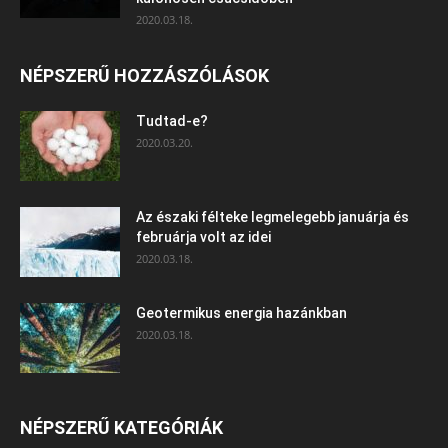
2020.03.18.
NÉPSZERŰ HOZZÁSZÓLÁSOK
Tudtad-e?
2020.03.20.
Az északi félteke legmelegebb januárja és
februárja volt az idei
2020.03.18.
Geotermikus energia hazánkban
2020.03.18.
NÉPSZERŰ KATEGÓRIÁK