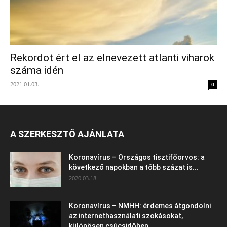
Rekordot ért el az elnevezett atlanti viharok
száma idén
2021.01.03.
0
A SZERKESZTŐ AJÁNLATA
Koronavírus – Országos tisztifőorvos: a
következő napokban a több százat is...
2020.03.18.
Koronavírus – NMHH: érdemes átgondolni
az internethasználati szokásokat,
különösen csúcsidőben