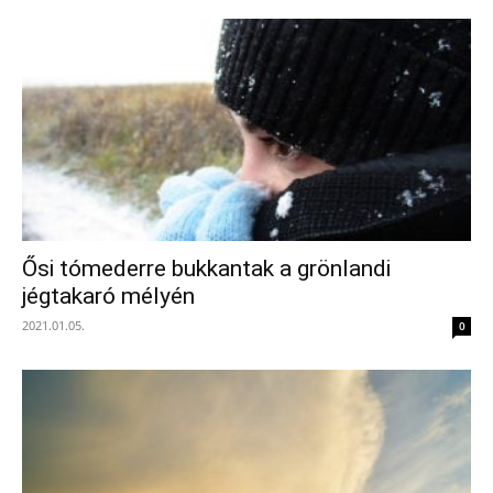
Ősi tómederre bukkantak a grönlandi
jégtakaró mélyén
2021.01.05.
0