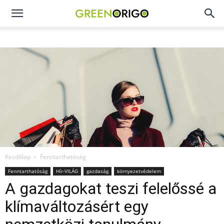
Green
Origo
portál
Kezdőlap
Fenntarthatóság
Fenntarthatóság
Hír-VILÁG
gazdaság
környezetvédelem
A gazdagokat teszi felelőssé a
klímaváltozásért egy