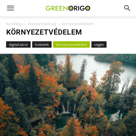
Green
Kezdőlap
Fenntarthatóság
környezetvédelem
KÖRNYEZETVÉDELEM
Origo
digitalizáció
hulladék
környezetvédelem
vegán
portál