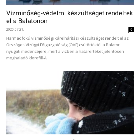
Vízminőség-védelmi készültséget rendeltek
el a Balatonon
2020.07.21.
0
Harmadfokú vízminőségi kárelhárítási készültséget rendelt el az
Országos Vízügyi Főigazgatóság (OVF) csütörtöktől a Balaton
nyugati medencéjére, mert a vízben a határértéket jelentősen
meghaladó klorofill-A...