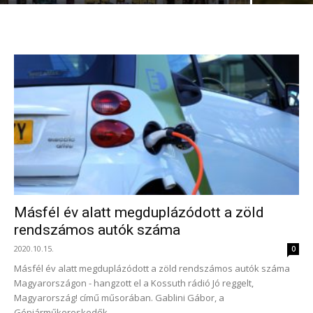
Másfél év alatt megduplázódott a zöld
rendszámos autók száma
2020.10.15.
0
Másfél év alatt megduplázódott a zöld rendszámos autók száma
Magyarországon - hangzott el a Kossuth rádió Jó reggelt,
Magyarország! című műsorában. Gablini Gábor, a
Gépjárműkereskedők...