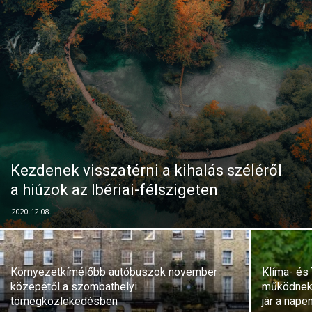
Kezdenek visszatérni a kihalás széléről
a hiúzok az Ibériai-félszigeten
2020.12.08.
Környezetkímélőbb autóbuszok november
Klíma- és
közepétől a szombathelyi
működnek 
tömegközlekedésben
jár a nape