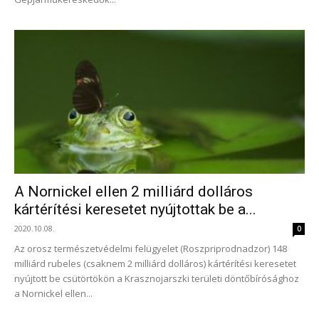
A Nornickel ellen 2 milliárd dolláros
kártérítési keresetet nyújtottak be a...
2020.10.08.
0
Az orosz természetvédelmi felügyelet (Roszpriprodnadzor) 148
milliárd rubeles (csaknem 2 milliárd dolláros) kártérítési keresetet
nyújtott be csütörtökön a Krasznojarszki területi döntőbírósághoz
a Nornickel ellen...