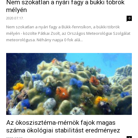
Nem szokatlan a nyári fagy a bükki töbrök
mélyén
2020.07.17.
0
Nem szokatlan a nyári fagy a Bükk-fennsíkon, a bükki töbrök
mélyén - közölte Pátkai Zsolt, az Országos Meteorológiai Szolgálat
meteorológusa. Néhány napja 0 fok alá...
Az ökoszisztéma-mérnök fajok magas
száma ökológiai stabilitást eredményez