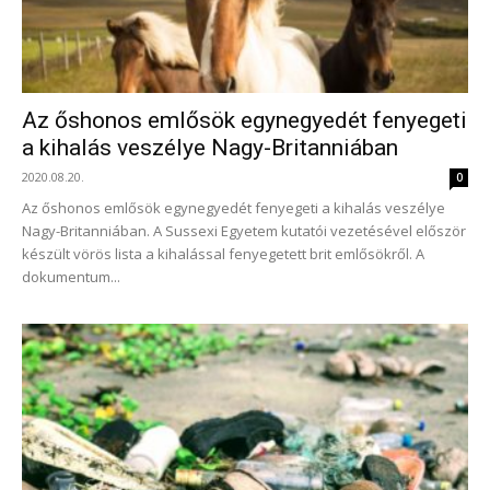
Az őshonos emlősök egynegyedét fenyegeti
a kihalás veszélye Nagy-Britanniában
2020.08.20.
0
Az őshonos emlősök egynegyedét fenyegeti a kihalás veszélye
Nagy-Britanniában. A Sussexi Egyetem kutatói vezetésével először
készült vörös lista a kihalással fenyegetett brit emlősökről. A
dokumentum...