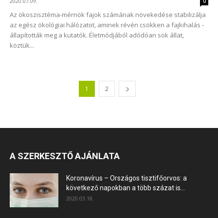
2020.07.09.
0
Az ökoszisztéma-mérnök fajok számának növekedése stabilizálja
az egész ökológiai hálózatot, aminek révén csökken a fajkihalás -
állapították meg a kutatók. Életmódjából adódóan sok állat,
köztük...
1
2
A SZERKESZTŐ AJÁNLATA
Koronavírus – Országos tisztifőorvos: a
következő napokban a több százat is...
2020.03.18.