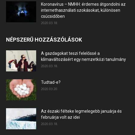
Koronavírus – NMHH: érdemes átgondolni az
internethasználati szokásokat, különösen
csúcsidőben
2020.03.18.
NÉPSZERŰ HOZZÁSZÓLÁSOK
A gazdagokat teszi felelőssé a
klímaváltozásért egy nemzetközi tanulmány
2020.03.18.
Tudtad-e?
2020.03.20.
Az északi félteke legmelegebb januárja és
februárja volt az idei
2020.03.18.