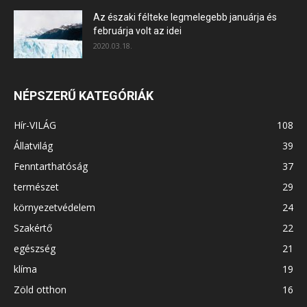
Az északi félteke legmelegebb januárja és
februárja volt az idei
2020.03.18.
NÉPSZERŰ KATEGÓRIÁK
Hír-VILÁG
108
Állatvilág
39
Fenntarthatóság
37
természet
29
környezetvédelem
24
Szakértő
22
egészség
21
klíma
19
Zöld otthon
16