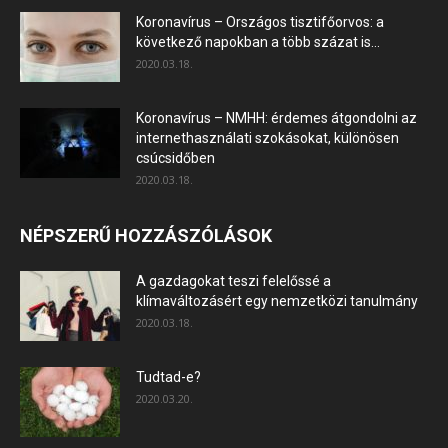
Koronavírus – Országos tisztifőorvos: a
következő napokban a több százat is...
2020.03.18.
Koronavírus – NMHH: érdemes átgondolni az
internethasználati szokásokat, különösen
csúcsidőben
2020.03.18.
NÉPSZERŰ HOZZÁSZÓLÁSOK
A gazdagokat teszi felelőssé a
klímaváltozásért egy nemzetközi tanulmány
2020.03.18.
Tudtad-e?
2020.03.20.