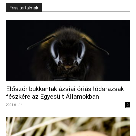
Friss tartalmak
Először bukkantak ázsiai óriás lódarazsak
fészkére az Egyesült Államokban
2021.01.14.
0