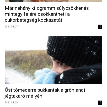
Már néhány kilogramm súlycsökkenés
mintegy felére csökkentheti a
cukorbetegség kockázatát
2021.01.07.
0
Ősi tómederre bukkantak a grönlandi
jégtakaró mélyén
2021.01.05.
0