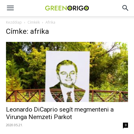
Green
Kezdőlap
Címkék
Afrika
Címke: afrika
Origo
portál
Leonardo DiCaprio segít megmenteni a
Virunga Nemzeti Parkot
2020.05.21.
0