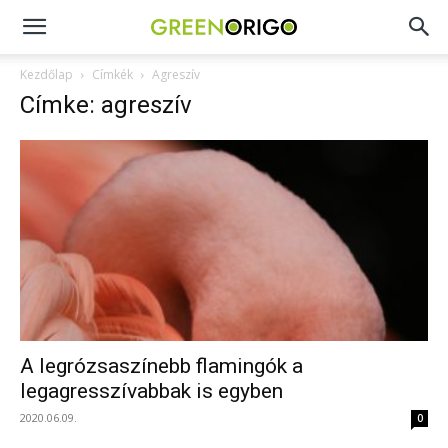
Green
Kezdőlap
Címkék
Agreszív
Címke: agreszív
Origo
portál
A legrózsaszínebb flamingók a
legagresszívabbak is egyben
2020.06.09.
0