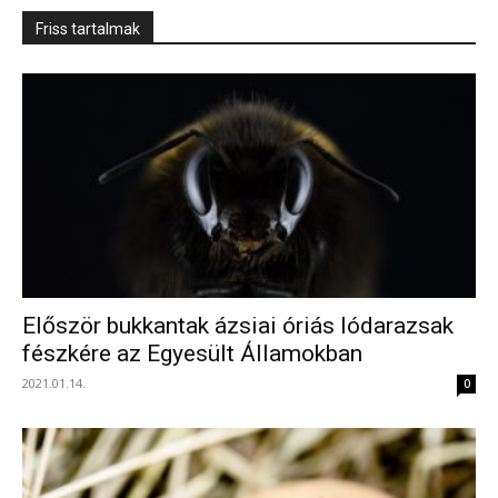
Friss tartalmak
Először bukkantak ázsiai óriás lódarazsak
fészkére az Egyesült Államokban
2021.01.14.
0