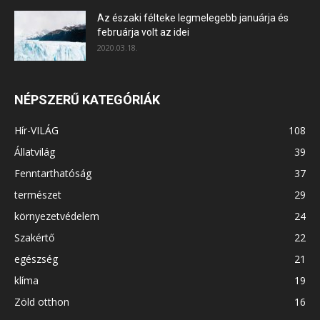
Az északi félteke legmelegebb januárja és
februárja volt az idei
2020.03.18.
NÉPSZERŰ KATEGÓRIÁK
Hír-VILÁG
108
Állatvilág
39
Fenntarthatóság
37
természet
29
környezetvédelem
24
Szakértő
22
egészség
21
klíma
19
Zöld otthon
16