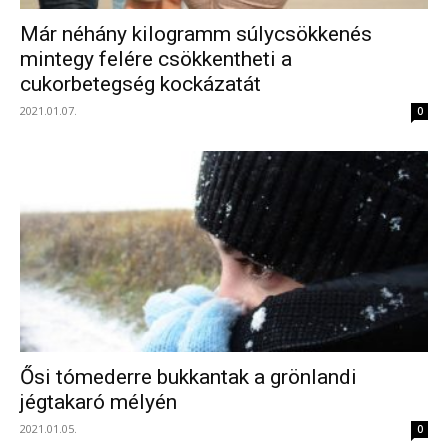
Már néhány kilogramm súlycsökkenés
mintegy felére csökkentheti a
cukorbetegség kockázatát
2021.01.07.
0
Ősi tómederre bukkantak a grönlandi
jégtakaró mélyén
2021.01.05.
0