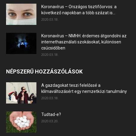
Koronavírus – Országos tisztifőorvos: a
következő napokban a több százat is...
2020.03.18.
Koronavírus – NMHH: érdemes átgondolni az
internethasználati szokásokat, különösen
csúcsidőben
2020.03.18.
NÉPSZERŰ HOZZÁSZÓLÁSOK
A gazdagokat teszi felelőssé a
klímaváltozásért egy nemzetközi tanulmány
2020.03.18.
Tudtad-e?
2020.03.20.