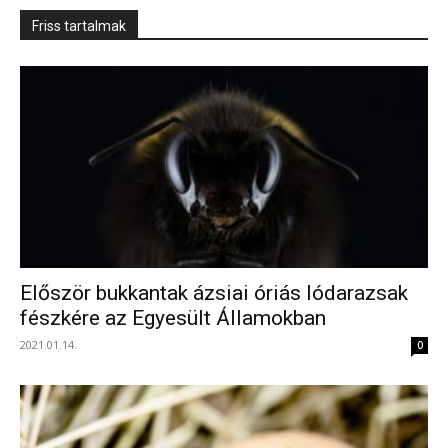
Friss tartalmak
Először bukkantak ázsiai óriás lódarazsak
fészkére az Egyesült Államokban
2021.01.14.
0