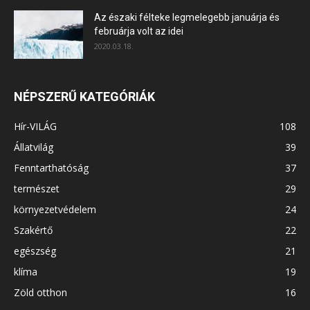
Az északi félteke legmelegebb januárja és
februárja volt az idei
2020.03.18.
NÉPSZERŰ KATEGÓRIÁK
Hír-VILÁG
108
Állatvilág
39
Fenntarthatóság
37
természet
29
környezetvédelem
24
Szakértő
22
egészség
21
klíma
19
Zöld otthon
16