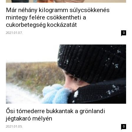
Már néhány kilogramm súlycsökkenés
mintegy felére csökkentheti a
cukorbetegség kockázatát
2021.01.07.
0
Ősi tómederre bukkantak a grönlandi
jégtakaró mélyén
2021.01.05.
0