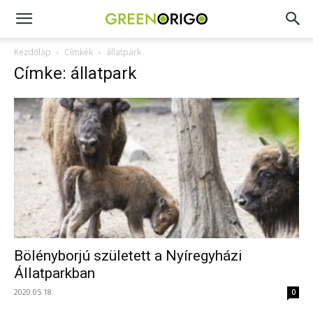
Green
Kezdőlap
Címkék
állatpark
Címke: állatpark
Origo
portál
Bölényborjú született a Nyíregyházi
Állatparkban
2020.05.18.
0