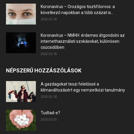
Koronavírus – Országos tisztifőorvos: a
következő napokban a több százat is...
2020.03.18.
Koronavírus – NMHH: érdemes átgondolni az
internethasználati szokásokat, különösen
csúcsidőben
2020.03.18.
NÉPSZERŰ HOZZÁSZÓLÁSOK
A gazdagokat teszi felelőssé a
klímaváltozásért egy nemzetközi tanulmány
2020.03.18.
Tudtad-e?
2020.03.20.