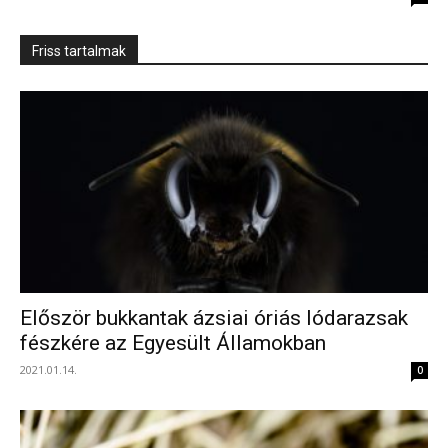
Friss tartalmak
Először bukkantak ázsiai óriás lódarazsak
fészkére az Egyesült Államokban
2021.01.14.
0