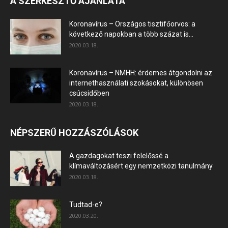
A SZERKESZTŐ AJÁNLATA
Koronavírus – Országos tisztifőorvos: a
következő napokban a több százat is...
2020.03.18.
Koronavírus – NMHH: érdemes átgondolni az
internethasználati szokásokat, különösen
csúcsidőben
2020.03.18.
NÉPSZERŰ HOZZÁSZÓLÁSOK
A gazdagokat teszi felelőssé a
klímaváltozásért egy nemzetközi tanulmány
2020.03.18.
Tudtad-e?
2020.03.20.