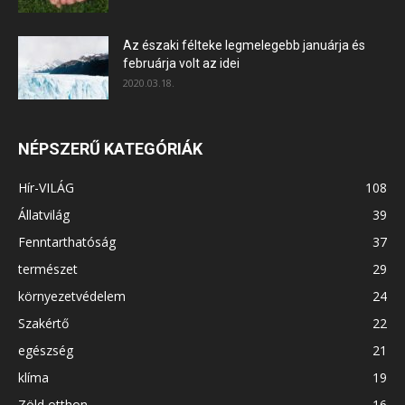
Az északi félteke legmelegebb januárja és
februárja volt az idei
2020.03.18.
NÉPSZERŰ KATEGÓRIÁK
Hír-VILÁG
108
Állatvilág
39
Fenntarthatóság
37
természet
29
környezetvédelem
24
Szakértő
22
egészség
21
klíma
19
Zöld otthon
16