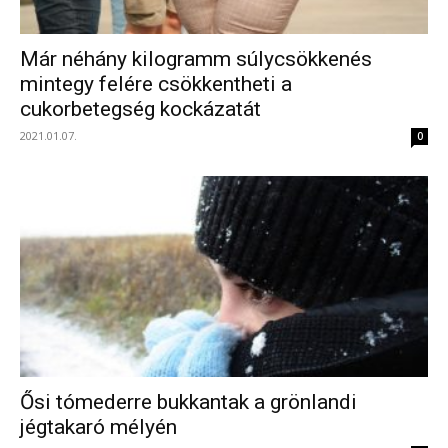
Már néhány kilogramm súlycsökkenés
mintegy felére csökkentheti a
cukorbetegség kockázatát
2021.01.07.
0
Ősi tómederre bukkantak a grönlandi
jégtakaró mélyén