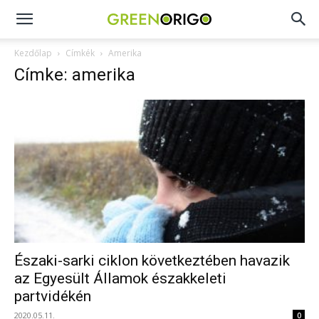
Green
Kezdőlap
Címkék
Amerika
Címke: amerika
Origo
portál
Északi-sarki ciklon következtében havazik
az Egyesült Államok északkeleti
partvidékén
2020.05.11.
0