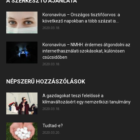
A SZERKESZTŐ AJÁNLATA
Koronavírus – Országos tisztifőorvos: a
következő napokban a több százat is...
2020.03.18.
Koronavírus – NMHH: érdemes átgondolni az
internethasználati szokásokat, különösen
csúcsidőben
2020.03.18.
NÉPSZERŰ HOZZÁSZÓLÁSOK
A gazdagokat teszi felelőssé a
klímaváltozásért egy nemzetközi tanulmány
2020.03.18.
Tudtad-e?
2020.03.20.