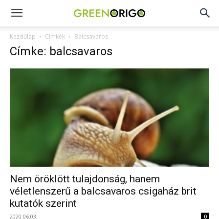
Green
Kezdőlap
Címkék
Balcsavaros
Címke: balcsavaros
Origo
portál
Nem öröklött tulajdonság, hanem
véletlenszerű a balcsavaros csigaház brit
kutatók szerint
2020.06.03.
0