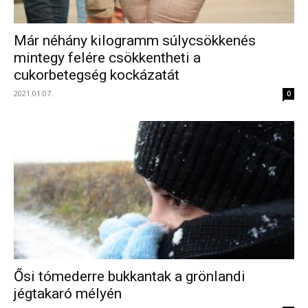
Már néhány kilogramm súlycsökkenés
mintegy felére csökkentheti a
cukorbetegség kockázatát
2021.01.07.
0
Ősi tómederre bukkantak a grönlandi
jégtakaró mélyén