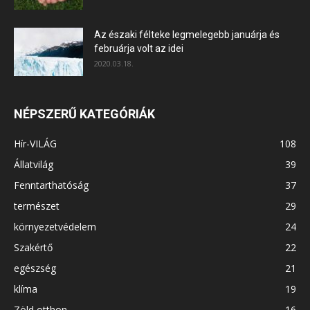
Az északi félteke legmelegebb januárja és
februárja volt az idei
2020.03.18.
NÉPSZERŰ KATEGÓRIÁK
Hír-VILÁG
108
Állatvilág
39
Fenntarthatóság
37
természet
29
környezetvédelem
24
Szakértő
22
egészség
21
klíma
19
Zöld otthon
16