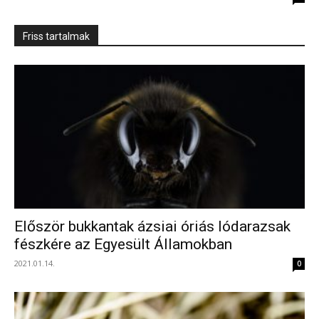
Friss tartalmak
Először bukkantak ázsiai óriás lódarazsak
fészkére az Egyesült Államokban
2021.01.14.
0