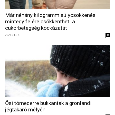
Már néhány kilogramm súlycsökkenés
mintegy felére csökkentheti a
cukorbetegség kockázatát
2021.01.07.
0
Ősi tómederre bukkantak a grönlandi
jégtakaró mélyén