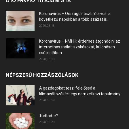
A SZERKESZTŐ AJÁNLATA
Koronavírus – Országos tisztifőorvos: a
következő napokban a több százat is...
2020.03.18.
Koronavírus – NMHH: érdemes átgondolni az
internethasználati szokásokat, különösen
csúcsidőben
2020.03.18.
NÉPSZERŰ HOZZÁSZÓLÁSOK
A gazdagokat teszi felelőssé a
klímaváltozásért egy nemzetközi tanulmány
2020.03.18.
Tudtad-e?
2020.03.20.