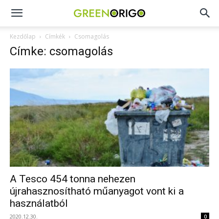
Green
Kezdőlap
Címkék
Csomagolás
Címke: csomagolás
Origo
portál
A Tesco 454 tonna nehezen
újrahasznosítható műanyagot vont ki a
használatból
2020.12.30.
0