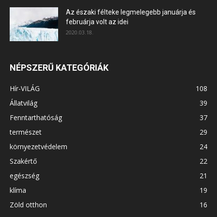
Az északi félteke legmelegebb januárja és
februárja volt az idei
2020.03.18.
NÉPSZERŰ KATEGÓRIÁK
Hír-VILÁG
108
Állatvilág
39
Fenntarthatóság
37
természet
29
környezetvédelem
24
Szakértő
22
egészség
21
klíma
19
Zöld otthon
16