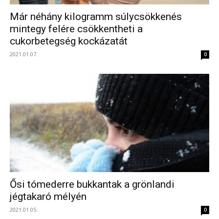
Már néhány kilogramm súlycsökkenés
mintegy felére csökkentheti a
cukorbetegség kockázatát
2021.01.07.
0
Ősi tómederre bukkantak a grönlandi
jégtakaró mélyén
2021.01.05.
0