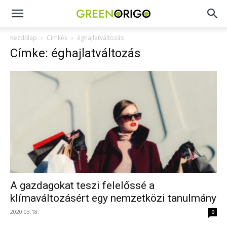
Green
Kezdőlap
Címkék
éghajlatváltozás
Címke: éghajlatváltozás
Origo
portál
A gazdagokat teszi felelőssé a
klímaváltozásért egy nemzetközi tanulmány
2020.03.18.
0