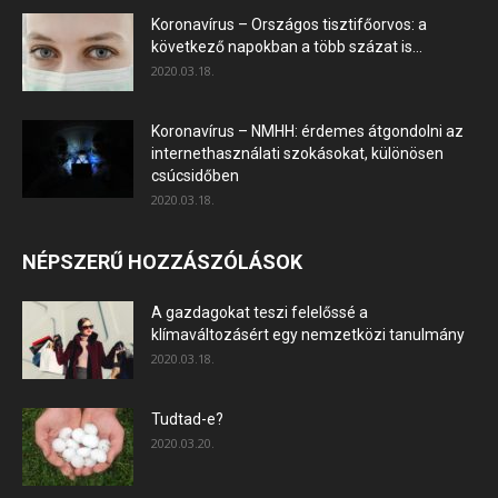
Koronavírus – Országos tisztifőorvos: a
következő napokban a több százat is...
2020.03.18.
Koronavírus – NMHH: érdemes átgondolni az
internethasználati szokásokat, különösen
csúcsidőben
2020.03.18.
NÉPSZERŰ HOZZÁSZÓLÁSOK
A gazdagokat teszi felelőssé a
klímaváltozásért egy nemzetközi tanulmány
2020.03.18.
Tudtad-e?
2020.03.20.