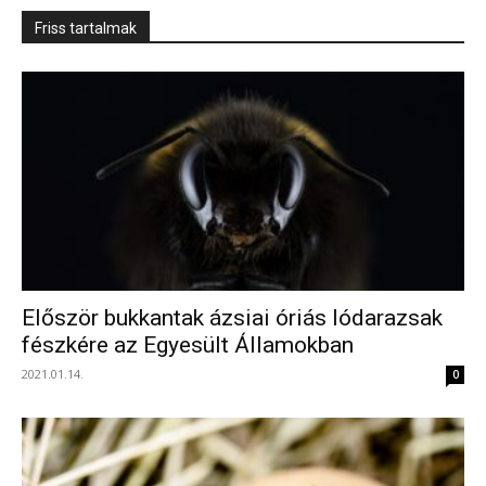
Friss tartalmak
Először bukkantak ázsiai óriás lódarazsak
fészkére az Egyesült Államokban
2021.01.14.
0