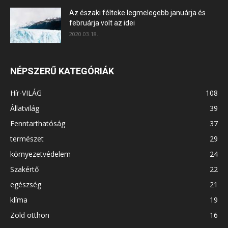
Az északi félteke legmelegebb januárja és
februárja volt az idei
2020.03.18.
NÉPSZERŰ KATEGÓRIÁK
Hír-VILÁG
108
Állatvilág
39
Fenntarthatóság
37
természet
29
környezetvédelem
24
Szakértő
22
egészség
21
klíma
19
Zöld otthon
16