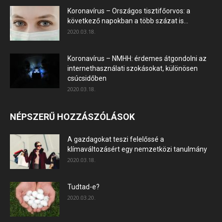
Koronavírus – Országos tisztifőorvos: a
következő napokban a több százat is...
2020.03.18.
Koronavírus – NMHH: érdemes átgondolni az
internethasználati szokásokat, különösen
csúcsidőben
2020.03.18.
NÉPSZERŰ HOZZÁSZÓLÁSOK
A gazdagokat teszi felelőssé a
klímaváltozásért egy nemzetközi tanulmány
2020.03.18.
Tudtad-e?
2020.03.20.