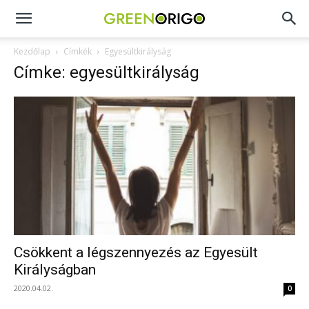
Green
Kezdőlap
Címkék
Egyesültkirályság
Címke: egyesültkirályság
Origo
portál
Csökkent a légszennyezés az Egyesült
Királyságban
2020.04.02.
0