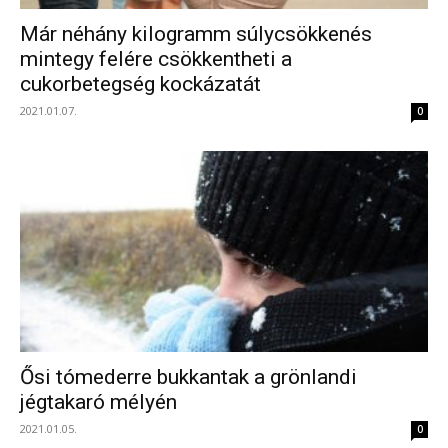
Már néhány kilogramm súlycsökkenés
mintegy felére csökkentheti a
cukorbetegség kockázatát
2021.01.07.
0
Ősi tómederre bukkantak a grönlandi
jégtakaró mélyén
2021.01.05.
0