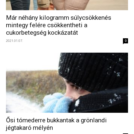
Már néhány kilogramm súlycsökkenés
mintegy felére csökkentheti a
cukorbetegség kockázatát
2021.01.07.
0
Ősi tómederre bukkantak a grönlandi
jégtakaró mélyén