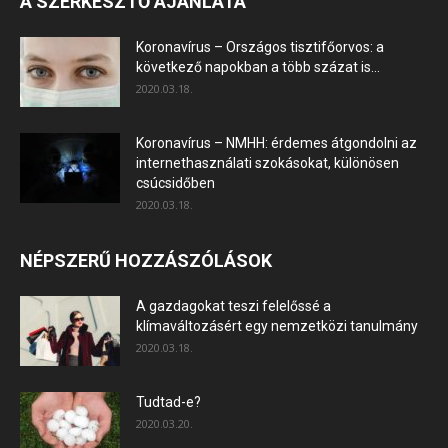
A SZERKESZTŐ AJÁNLATA
Koronavírus – Országos tisztifőorvos: a
következő napokban a több százat is...
2020.03.18.
Koronavírus – NMHH: érdemes átgondolni az
internethasználati szokásokat, különösen
csúcsidőben
2020.03.18.
NÉPSZERŰ HOZZÁSZÓLÁSOK
A gazdagokat teszi felelőssé a
klímaváltozásért egy nemzetközi tanulmány
2020.03.18.
Tudtad-e?
2020.03.20.