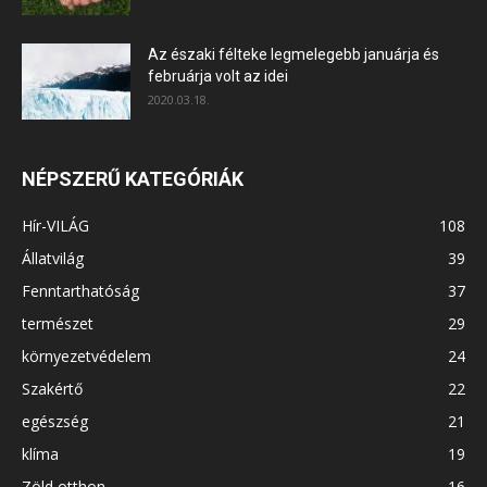
Az északi félteke legmelegebb januárja és
februárja volt az idei
2020.03.18.
NÉPSZERŰ KATEGÓRIÁK
Hír-VILÁG
108
Állatvilág
39
Fenntarthatóság
37
természet
29
környezetvédelem
24
Szakértő
22
egészség
21
klíma
19
Zöld otthon
16