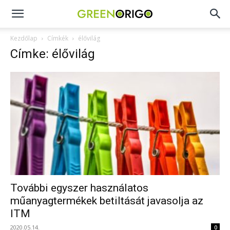
Green
Kezdőlap
Címkék
élővilág
Címke: élővilág
Origo
portál
További egyszer használatos
műanyagtermékek betiltását javasolja az
ITM
2020.05.14.
0