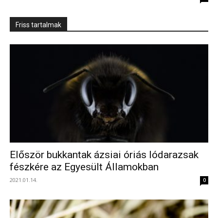
Friss tartalmak
Először bukkantak ázsiai óriás lódarazsak
fészkére az Egyesült Államokban
2021.01.14.
0