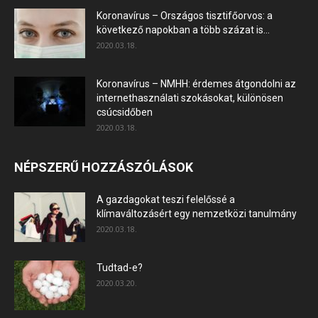
Koronavírus – Országos tisztifőorvos: a
következő napokban a több százat is...
2020.03.18.
Koronavírus – NMHH: érdemes átgondolni az
internethasználati szokásokat, különösen
csúcsidőben
2020.03.18.
NÉPSZERŰ HOZZÁSZÓLÁSOK
A gazdagokat teszi felelőssé a
klímaváltozásért egy nemzetközi tanulmány
2020.03.18.
Tudtad-e?
2020.03.20.