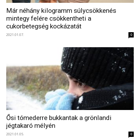
Már néhány kilogramm súlycsökkenés
mintegy felére csökkentheti a
cukorbetegség kockázatát
2021.01.07.
0
Ősi tómederre bukkantak a grönlandi
jégtakaró mélyén
2021.01.05.
0