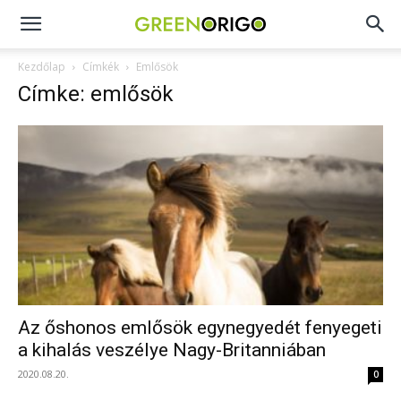
Green
Kezdőlap
Címkék
Emlősök
Címke: emlősök
Origo
portál
Az őshonos emlősök egynegyedét fenyegeti
a kihalás veszélye Nagy-Britanniában
2020.08.20.
0