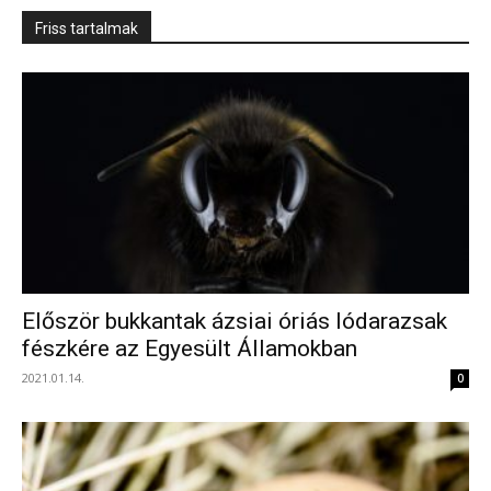
Friss tartalmak
Először bukkantak ázsiai óriás lódarazsak
fészkére az Egyesült Államokban
2021.01.14.
0