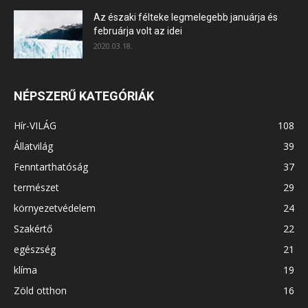
Az északi félteke legmelegebb januárja és
februárja volt az idei
2020.03.18.
NÉPSZERŰ KATEGÓRIÁK
Hír-VILÁG
108
Állatvilág
39
Fenntarthatóság
37
természet
29
környezetvédelem
24
Szakértő
22
egészség
21
klíma
19
Zöld otthon
16