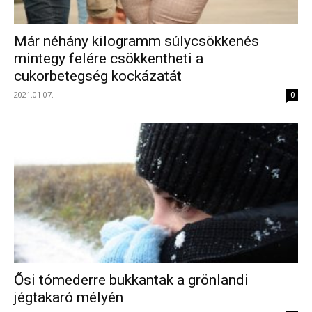
Már néhány kilogramm súlycsökkenés
mintegy felére csökkentheti a
cukorbetegség kockázatát
2021.01.07.
0
Ősi tómederre bukkantak a grönlandi
jégtakaró mélyén