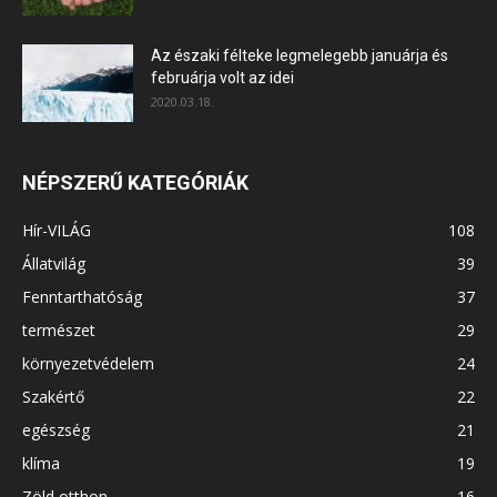
Az északi félteke legmelegebb januárja és
februárja volt az idei
2020.03.18.
NÉPSZERŰ KATEGÓRIÁK
Hír-VILÁG
108
Állatvilág
39
Fenntarthatóság
37
természet
29
környezetvédelem
24
Szakértő
22
egészség
21
klíma
19
Zöld otthon
16