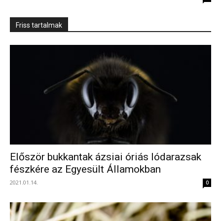
Friss tartalmak
Először bukkantak ázsiai óriás lódarazsak
fészkére az Egyesült Államokban
2021.01.14.
0