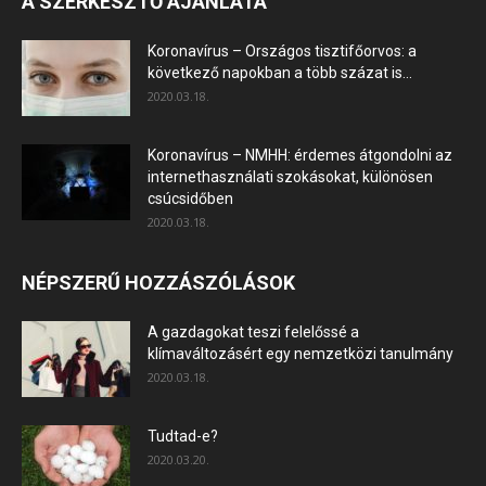
A SZERKESZTŐ AJÁNLATA
Koronavírus – Országos tisztifőorvos: a
következő napokban a több százat is...
2020.03.18.
Koronavírus – NMHH: érdemes átgondolni az
internethasználati szokásokat, különösen
csúcsidőben
2020.03.18.
NÉPSZERŰ HOZZÁSZÓLÁSOK
A gazdagokat teszi felelőssé a
klímaváltozásért egy nemzetközi tanulmány
2020.03.18.
Tudtad-e?
2020.03.20.