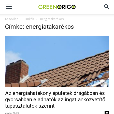
Green
Kezdőlap
Címkék
Energiatakarékos
Címke: energiatakarékos
Origo
portál
Az energiahatékony épületek drágábban és
gyorsabban eladhatók az ingatlanközvetítői
tapasztalatok szerint
2020.10.16.
0