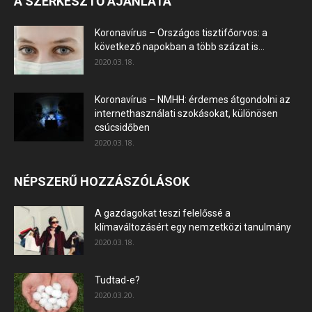
A SZERKESZTŐ AJÁNLATA
Koronavírus – Országos tisztifőorvos: a
következő napokban a több százat is...
2020.03.18.
Koronavírus – NMHH: érdemes átgondolni az
internethasználati szokásokat, különösen
csúcsidőben
2020.03.18.
NÉPSZERŰ HOZZÁSZÓLÁSOK
A gazdagokat teszi felelőssé a
klímaváltozásért egy nemzetközi tanulmány
2020.03.18.
Tudtad-e?
2020.03.20.