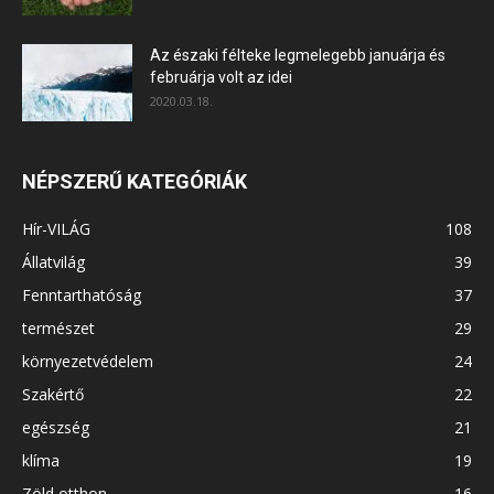
Az északi félteke legmelegebb januárja és
februárja volt az idei
2020.03.18.
NÉPSZERŰ KATEGÓRIÁK
Hír-VILÁG
108
Állatvilág
39
Fenntarthatóság
37
természet
29
környezetvédelem
24
Szakértő
22
egészség
21
klíma
19
Zöld otthon
16