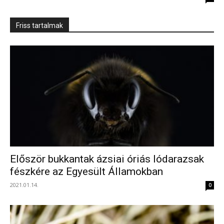
Friss tartalmak
Először bukkantak ázsiai óriás lódarazsak
fészkére az Egyesült Államokban
2021.01.14.
0