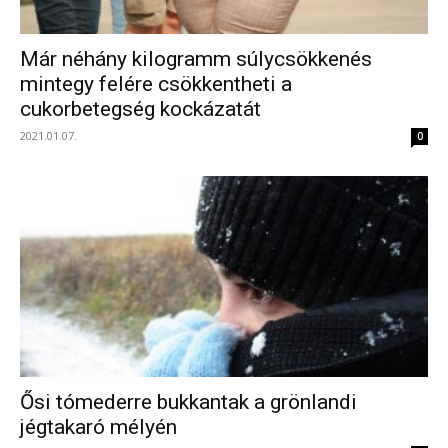
Már néhány kilogramm súlycsökkenés
mintegy felére csökkentheti a
cukorbetegség kockázatát
2021.01.07.
0
Ősi tómederre bukkantak a grönlandi
jégtakaró mélyén