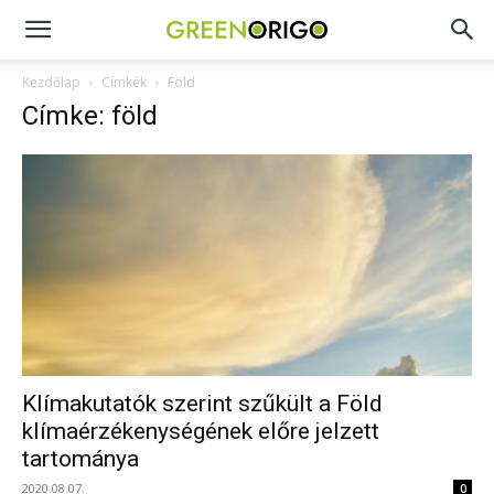
Green
Kezdőlap
Címkék
Föld
Címke: föld
Origo
portál
Klímakutatók szerint szűkült a Föld
klímaérzékenységének előre jelzett
tartománya
2020.08.07.
0