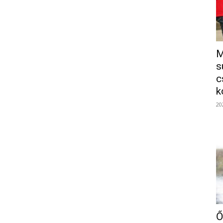
M
s
c
k
20
Ő