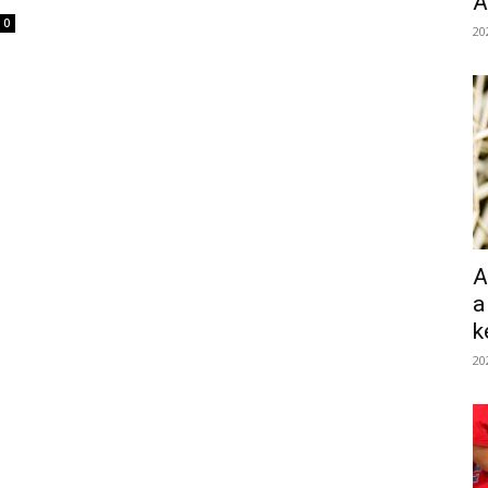
Á
0
20
A
a
k
20