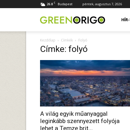
C
26.8
péntek, augusztus 7, 2026
Budapest
Green
HÍR
Kezdőlap
Címkék
Folyó
Origo
Címke: folyó
portál
A világ egyik műanyaggal
leginkább szennyezett folyója
lehet a Temze brit...