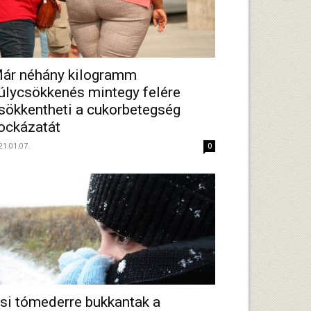
ár néhány kilogramm
úlycsökkenés mintegy felére
sökkentheti a cukorbetegség
ockázatát
21.01.07.
0
si tómederre bukkantak a