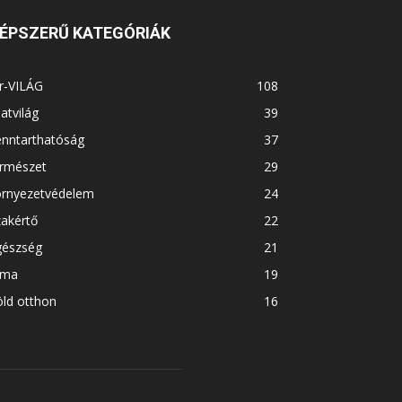
ÉPSZERŰ KATEGÓRIÁK
r-VILÁG
108
latvilág
39
enntarthatóság
37
ermészet
29
örnyezetvédelem
24
akértő
22
gészség
21
íma
19
ld otthon
16