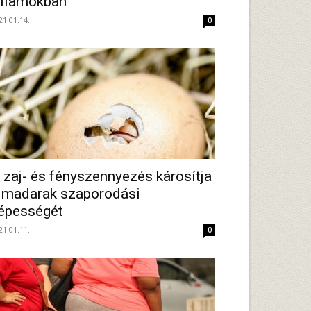
llamokban
21.01.14.
0
 zaj- és fényszennyezés károsítja
 madarak szaporodási
épességét
21.01.11.
0