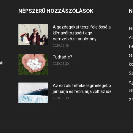
NÉPSZERŰ HOZZÁSZÓLÁSOK
N
A gazdagokat teszi felelőssé a
Hí
klímaváltozásért egy
Ál
nemzetközi tanulmány
2020.03.18.
F
t
Tudtad-e?
ti
2020.03.20.
k
Sz
e
Az északi félteke legmelegebb
kl
januárja és februárja volt az idei
2020.03.18.
Zö