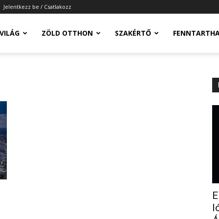
Jelentkezz be / Csatlakozz
-VILÁG
ZÖLD OTTHON
SZAKÉRTŐ
FENNTARTH
E
l