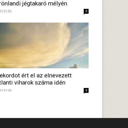
rönlandi jégtakaró mélyén
21.01.05.
0
ekordot ért el az elnevezett
tlanti viharok száma idén
21.01.03.
0