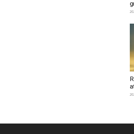
g
20
R
a
20