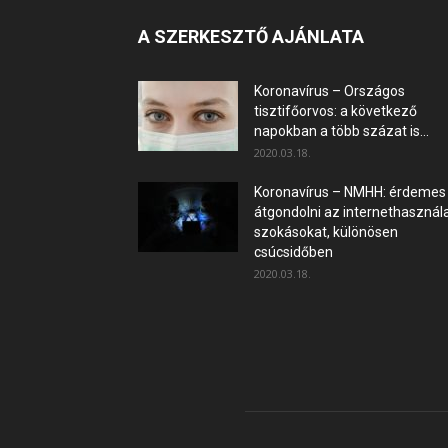
A SZERKESZTŐ AJÁNLATA
Koronavírus – Országos
tisztifőorvos: a következő
napokban a több százat is...
2020.03.18.
Koronavírus – NMHH: érdemes
átgondolni az internethasznála
szokásokat, különösen
csúcsidőben
2020.03.18.