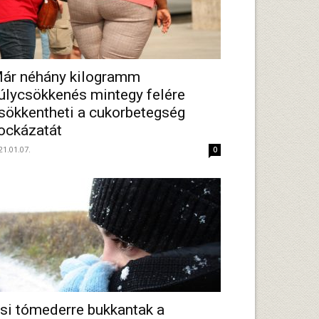
ár néhány kilogramm
úlycsökkenés mintegy felére
sökkentheti a cukorbetegség
ockázatát
21.01.07.
0
si tómederre bukkantak a