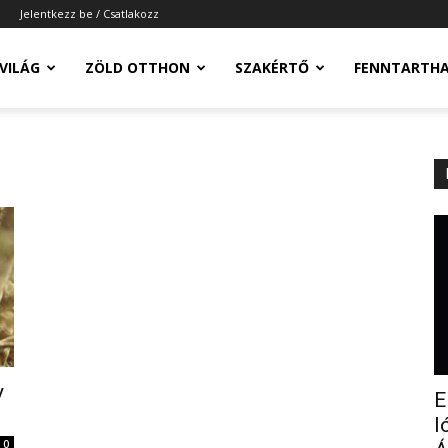
Jelentkezz be / Csatlakozz
-VILÁG
ZÖLD OTTHON
SZAKÉRTŐ
FENNTARTH
y
E
l
0