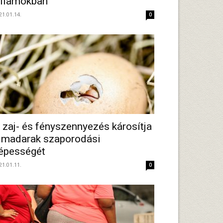
llamokban
21.01.14.
0
 zaj- és fényszennyezés károsítja
 madarak szaporodási
épességét
21.01.11.
0