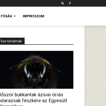
ATÓSÁG
IMPRESSZUM
Friss tartalmak
lőször bukkantak ázsiai óriás
ódarazsak fészkére az Egyesült