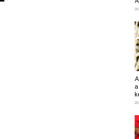
Á
20
A
a
k
20