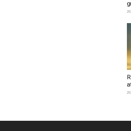
g
20
R
a
20