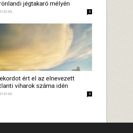
rönlandi jégtakaró mélyén
21.01.05.
0
ekordot ért el az elnevezett
tlanti viharok száma idén
21.01.03.
0