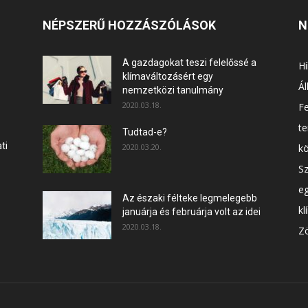
NÉPSZERŰ HOZZÁSZÓLÁSOK
N
A gazdagokat teszi felelőssé a
Hí
klímaváltozásért egy
Ál
nemzetközi tanulmány
2020.03.18.
F
t
Tudtad-e?
ti
2020.03.20.
k
Sz
e
Az északi félteke legmelegebb
kl
januárja és februárja volt az idei
2020.03.18.
Zö