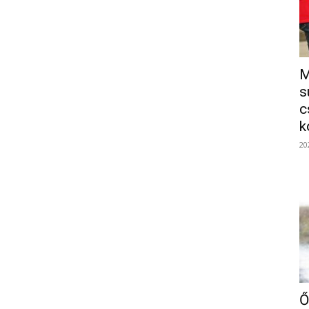
M
s
c
k
20
Ő