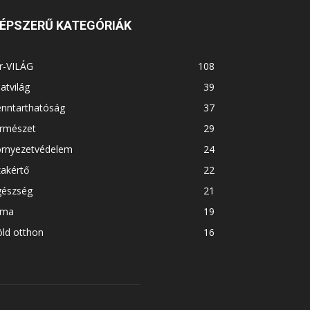
ÉPSZERŰ KATEGÓRIÁK
r-VILÁG
108
latvilág
39
enntarthatóság
37
ermészet
29
örnyezetvédelem
24
akértő
22
gészség
21
íma
19
ld otthon
16