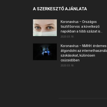
A SZERKESZTŐ AJÁNLATA
Koronavírus – Országos
tisztifőorvos: a következő
napokban a több százat is...
2020.03.18.
Koronavírus – NMHH: érdemes
átgondolni az internethasznála
szokásokat, különösen
csúcsidőben
2020.03.18.