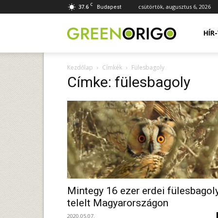
C
37.6
csütörtök, augusztus 6, 2026
Budapest
Green
HÍR
Kezdőlap
Címkék
Fülesbagoly
Origo
Címke: fülesbagoly
portál
Mintegy 16 ezer erdei fülesbagol
telelt Magyarországon
2020.05.07.