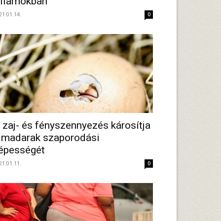
llamokban
21.01.14.
0
 zaj- és fényszennyezés károsítja
 madarak szaporodási
épességét
21.01.11.
0