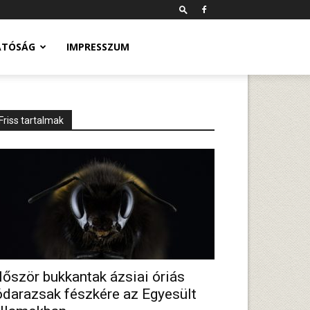
ATÓSÁG
IMPRESSZUM
Friss tartalmak
lőször bukkantak ázsiai óriás
ódarazsak fészkére az Egyesült