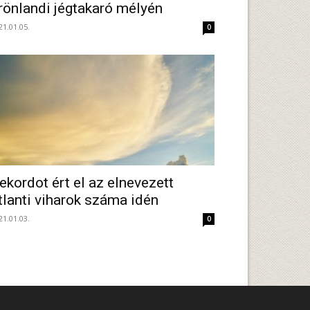
rönlandi jégtakaró mélyén
21.01.05.
0
ekordot ért el az elnevezett
tlanti viharok száma idén
21.01.03.
0