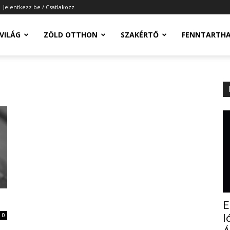
Jelentkezz be / Csatlakozz
-VILÁG
ZÖLD OTTHON
SZAKÉRTŐ
FENNTARTH
E
0
l