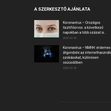
A SZERKESZTŐ AJÁNLATA
Koronavírus – Országos
tisztifőorvos: a következő
napokban a több százat is...
2020.03.18.
Koronavírus – NMHH: érdemes
átgondolni az internethasznála
szokásokat, különösen
csúcsidőben
2020.03.18.