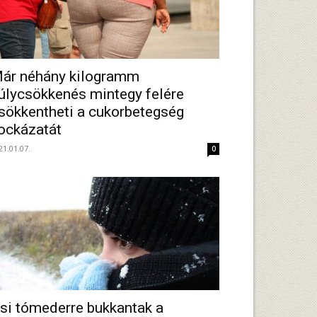
ár néhány kilogramm
úlycsökkenés mintegy felére
sökkentheti a cukorbetegség
ockázatát
21.01.07.
0
si tómederre bukkantak a