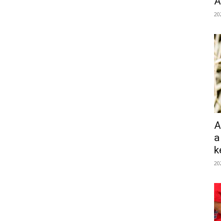
Á
20
A
a
k
20