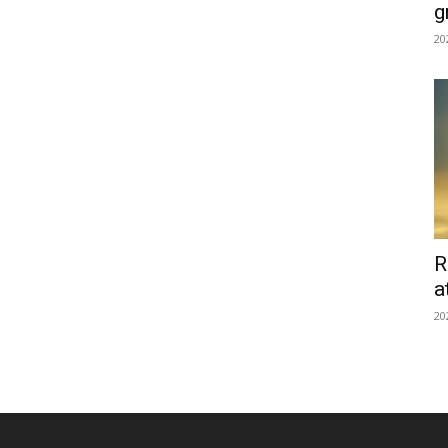
g
20
R
a
20