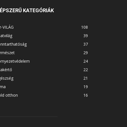
ÉPSZERŰ KATEGÓRIÁK
r-VILÁG
108
latvilág
39
enntarthatóság
37
ermészet
29
örnyezetvédelem
24
akértő
22
gészség
21
íma
19
ld otthon
16