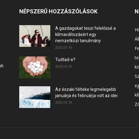
NÉPSZERŰ HOZZÁSZÓLÁSOK
N
A gazdagokat teszi felelőssé a
Hí
klímaváltozásért egy
Ál
nemzetközi tanulmány
2020.03.18.
F
t
Tudtad-e?
ti
2020.03.20.
k
Sz
e
Az északi félteke legmelegebb
kl
januárja és februárja volt az idei
2020.03.18.
Zö