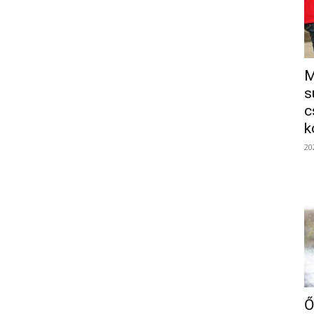
M
s
c
k
20
Ő