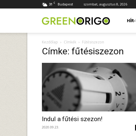
C
31
szombat, augusztus 8, 2026
Budapest
Green
HÍR
Kezdőlap
Címkék
Fűtésiszezon
Origo
Címke: fűtésiszezon
portál
Indul a fűtési szezon!
2020.09.23.