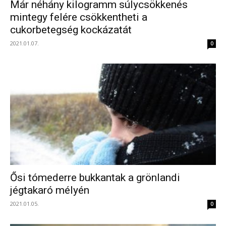
Már néhány kilogramm súlycsökkenés
mintegy felére csökkentheti a
cukorbetegség kockázatát
2021.01.07.
0
Ősi tómederre bukkantak a grönlandi
jégtakaró mélyén
2021.01.05.
0