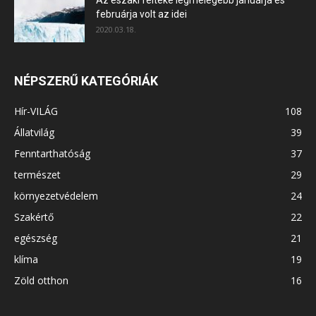
februárja volt az idei
2020.03.18.
NÉPSZERŰ KATEGÓRIÁK
Hír-VILÁG
108
Állatvilág
39
Fenntarthatóság
37
természet
29
környezetvédelem
24
Szakértő
22
egészség
21
klíma
19
Zöld otthon
16