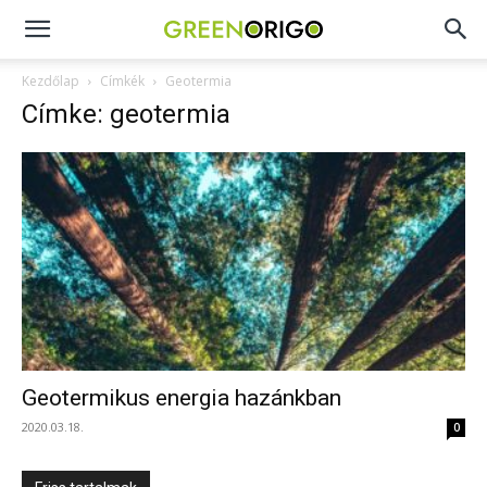
Green
Kezdőlap
Címkék
Geotermia
Címke: geotermia
Origo
portál
Geotermikus energia hazánkban
2020.03.18.
0