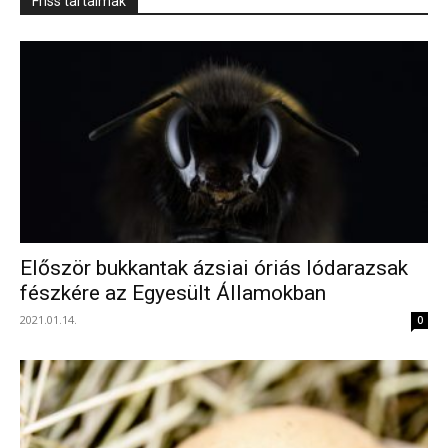
Friss tartalmak
Először bukkantak ázsiai óriás lódarazsak
fészkére az Egyesült Államokban
2021.01.14.
0