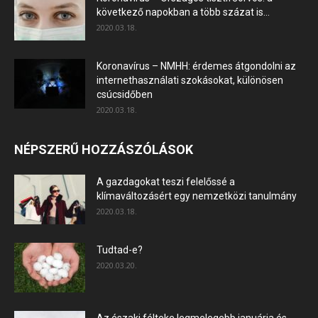
következő napokban a több százat is...
2020.03.18.
Koronavírus – NMHH: érdemes átgondolni az
internethasználati szokásokat, különösen
csúcsidőben
2020.03.18.
NÉPSZERŰ HOZZÁSZÓLÁSOK
A gazdagokat teszi felelőssé a
klímaváltozásért egy nemzetközi tanulmány
2020.03.18.
Tudtad-e?
2020.03.20.
Az északi félteke legmelegebb januárja és