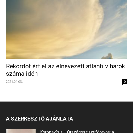
Rekordot ért el az elnevezett atlanti viharok
száma idén
2021.01.03.
0
A SZERKESZTŐ AJÁNLATA
Koronavírus – Országos tisztifőorvos: a