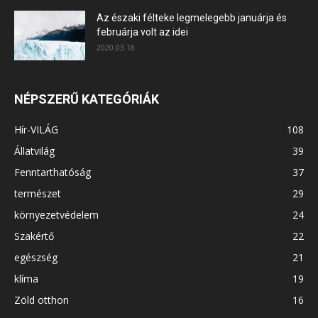
Az északi félteke legmelegebb januárja és
februárja volt az idei
2020.03.18.
NÉPSZERŰ KATEGÓRIÁK
Hír-VILÁG
108
Állatvilág
39
Fenntarthatóság
37
természet
29
környezetvédelem
24
Szakértő
22
egészség
21
klíma
19
Zöld otthon
16