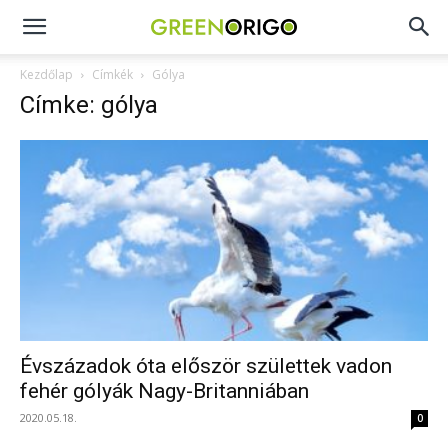
Green
Kezdőlap
Címkék
Gólya
Címke: gólya
Origo
portál
Évszázadok óta először születtek vadon
fehér gólyák Nagy-Britanniában
2020.05.18.
0