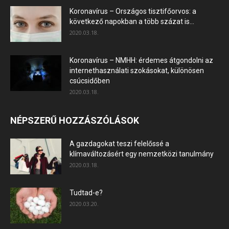
Koronavírus – Országos tisztifőorvos: a
következő napokban a több százat is...
2020.03.18.
Koronavírus – NMHH: érdemes átgondolni az
internethasználati szokásokat, különösen
csúcsidőben
2020.03.18.
NÉPSZERŰ HOZZÁSZÓLÁSOK
A gazdagokat teszi felelőssé a
klímaváltozásért egy nemzetközi tanulmány
2020.03.18.
Tudtad-e?
2020.03.20.