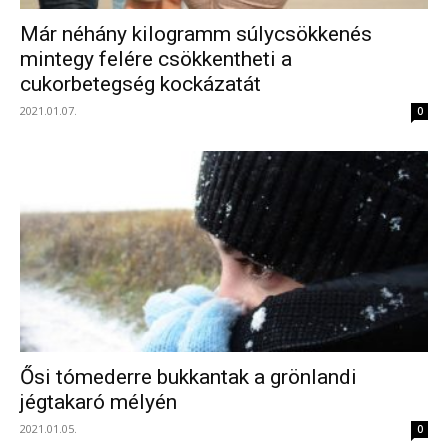
Már néhány kilogramm súlycsökkenés
mintegy felére csökkentheti a
cukorbetegség kockázatát
2021.01.07.
0
Ősi tómederre bukkantak a grönlandi
jégtakaró mélyén
2021.01.05.
0