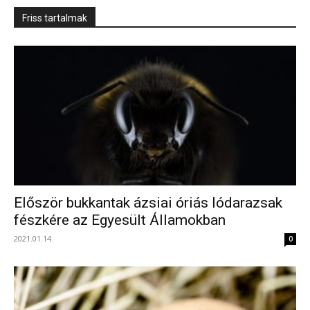
Friss tartalmak
Először bukkantak ázsiai óriás lódarazsak
fészkére az Egyesült Államokban
2021.01.14.
0