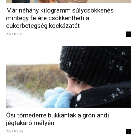
Már néhány kilogramm súlycsökkenés
mintegy felére csökkentheti a
cukorbetegség kockázatát
2021.01.07.
0
Ősi tómederre bukkantak a grönlandi
jégtakaró mélyén
2021.01.05.
0