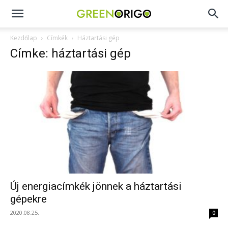
Green
Kezdőlap
Címkék
Háztartási gép
Címke: háztartási gép
Origo
portál
Új energiacímkék jönnek a háztartási
gépekre
2020.08.25.
0