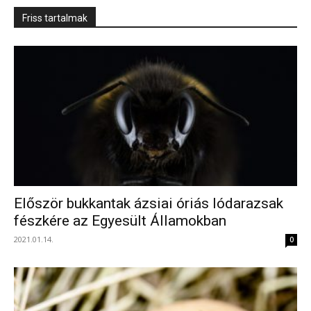
Friss tartalmak
Először bukkantak ázsiai óriás lódarazsak
fészkére az Egyesült Államokban
2021.01.14.
0