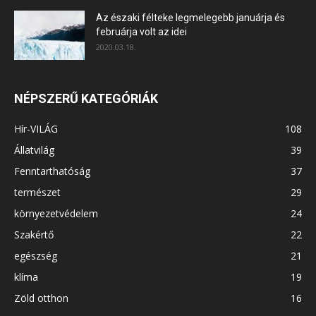
Az északi félteke legmelegebb januárja és
februárja volt az idei
2020.03.18.
NÉPSZERŰ KATEGÓRIÁK
Hír-VILÁG
108
Állatvilág
39
Fenntarthatóság
37
természet
29
környezetvédelem
24
Szakértő
22
egészség
21
klíma
19
Zöld otthon
16