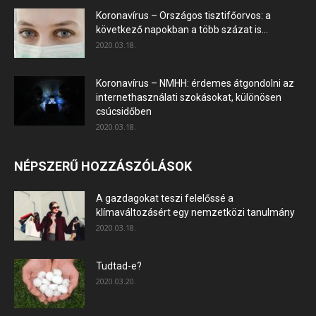
Koronavírus – Országos tisztifőorvos: a
következő napokban a több százat is...
2020.03.18.
Koronavírus – NMHH: érdemes átgondolni az
internethasználati szokásokat, különösen
csúcsidőben
2020.03.18.
NÉPSZERŰ HOZZÁSZÓLÁSOK
A gazdagokat teszi felelőssé a
klímaváltozásért egy nemzetközi tanulmány
2020.03.18.
Tudtad-e?
2020.03.20.