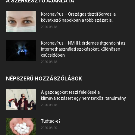
A SZERKESZTŐ AJÁNLATA
Koronavírus – Országos tisztifőorvos: a
következő napokban a több százat is...
2020.03.18.
Koronavírus – NMHH: érdemes átgondolni az
internethasználati szokásokat, különösen
csúcsidőben
2020.03.18.
NÉPSZERŰ HOZZÁSZÓLÁSOK
A gazdagokat teszi felelőssé a
klímaváltozásért egy nemzetközi tanulmány
2020.03.18.
Tudtad-e?
2020.03.20.