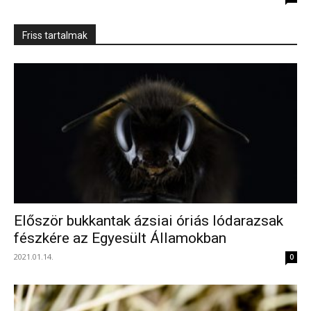
Friss tartalmak
Először bukkantak ázsiai óriás lódarazsak
fészkére az Egyesült Államokban
2021.01.14.
0