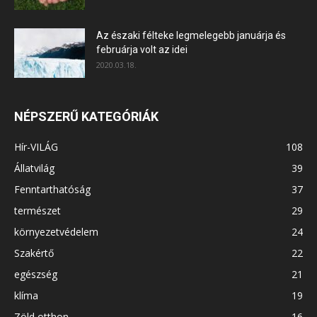
Az északi félteke legmelegebb januárja és
februárja volt az idei
2020.03.18.
NÉPSZERŰ KATEGÓRIÁK
Hír-VILÁG
108
Állatvilág
39
Fenntarthatóság
37
természet
29
környezetvédelem
24
Szakértő
22
egészség
21
klíma
19
Zöld otthon
16