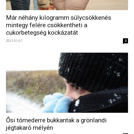
Már néhány kilogramm súlycsökkenés
mintegy felére csökkentheti a
cukorbetegség kockázatát
2021.01.07.
0
Ősi tómederre bukkantak a grönlandi
jégtakaró mélyén