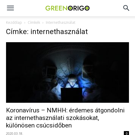
Green
Kezdőlap
Címkék
Internethasználat
Címke: internethasználat
Origo
portál
Koronavírus – NMHH: érdemes átgondolni
az internethasználati szokásokat,
különösen csúcsidőben
2020.03.18.
0