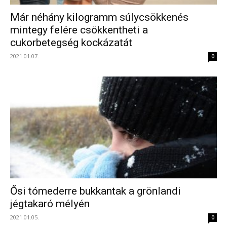
Már néhány kilogramm súlycsökkenés
mintegy felére csökkentheti a
cukorbetegség kockázatát
2021.01.07.
0
Ősi tómederre bukkantak a grönlandi
jégtakaró mélyén
2021.01.05.
0