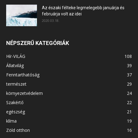
Az északi félteke legmelegebb januárja és
februárja volt az idei
2020.03.18.
NÉPSZERŰ KATEGÓRIÁK
Hír-VILÁG
108
Állatvilág
39
Fenntarthatóság
37
természet
29
környezetvédelem
24
Szakértő
22
egészség
21
klíma
19
Zöld otthon
16