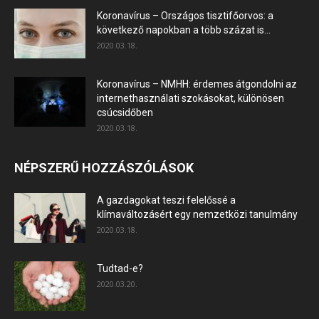
Koronavírus – Országos tisztifőorvos: a
következő napokban a több százat is...
2020.03.18.
Koronavírus – NMHH: érdemes átgondolni az
internethasználati szokásokat, különösen
csúcsidőben
2020.03.18.
NÉPSZERŰ HOZZÁSZÓLÁSOK
A gazdagokat teszi felelőssé a
klímaváltozásért egy nemzetközi tanulmány
2020.03.18.
Tudtad-e?
2020.03.20.