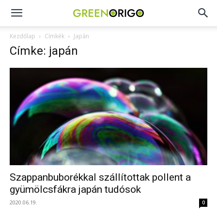
Green
Kezdőlap
Címkék
Japán
Címke: japán
Origo
portál
Szappanbuborékkal szállítottak pollent a
gyümölcsfákra japán tudósok
2020.06.19.
0