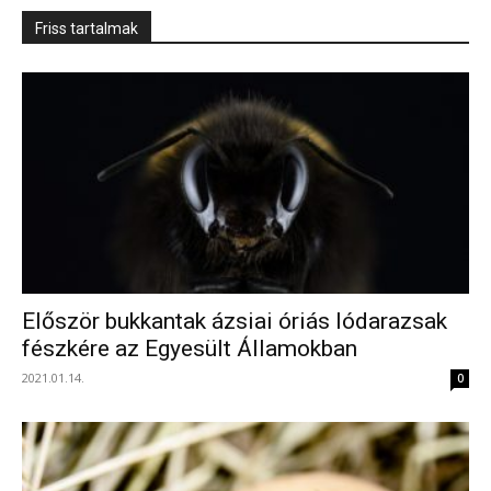
Friss tartalmak
Először bukkantak ázsiai óriás lódarazsak
fészkére az Egyesült Államokban
2021.01.14.
0