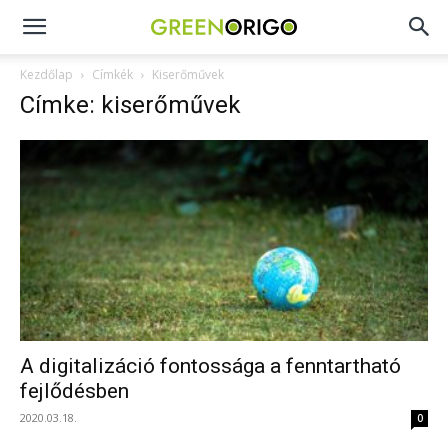
Green
Kezdőlap
Címkék
Kiserőművek
Címke: kiserőművek
Origo
portál
A digitalizáció fontossága a fenntartható
fejlődésben
2020.03.18.
0