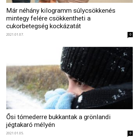
Már néhány kilogramm súlycsökkenés
mintegy felére csökkentheti a
cukorbetegség kockázatát
2021.01.07.
0
Ősi tómederre bukkantak a grönlandi
jégtakaró mélyén
2021.01.05.
0