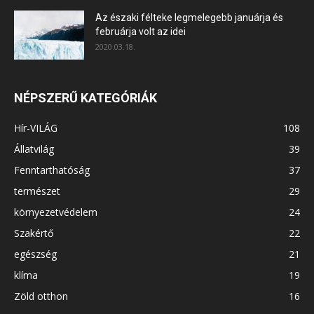
Az északi félteke legmelegebb januárja és
februárja volt az idei
2020.03.18.
NÉPSZERŰ KATEGÓRIÁK
Hír-VILÁG
108
Állatvilág
39
Fenntarthatóság
37
természet
29
környezetvédelem
24
Szakértő
22
egészség
21
klíma
19
Zöld otthon
16