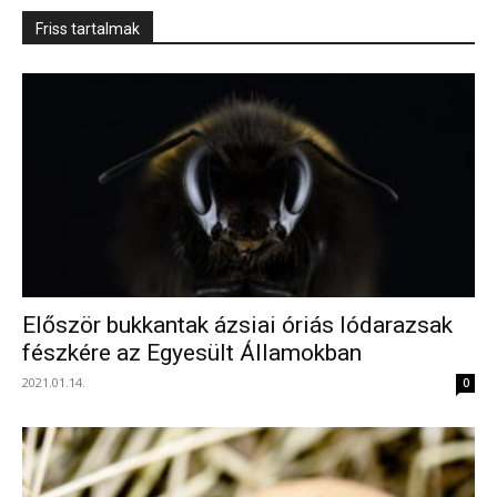
Friss tartalmak
Először bukkantak ázsiai óriás lódarazsak
fészkére az Egyesült Államokban
2021.01.14.
0