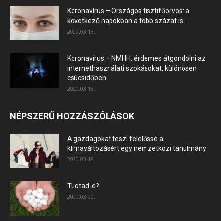
Koronavírus – Országos tisztifőorvos: a
következő napokban a több százat is...
2020.03.18.
Koronavírus – NMHH: érdemes átgondolni az
internethasználati szokásokat, különösen
csúcsidőben
2020.03.18.
NÉPSZERŰ HOZZÁSZÓLÁSOK
A gazdagokat teszi felelőssé a
klímaváltozásért egy nemzetközi tanulmány
2020.03.18.
Tudtad-e?
2020.03.20.