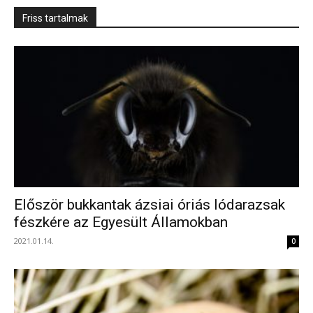
Friss tartalmak
Először bukkantak ázsiai óriás lódarazsak
fészkére az Egyesült Államokban
2021.01.14.
0