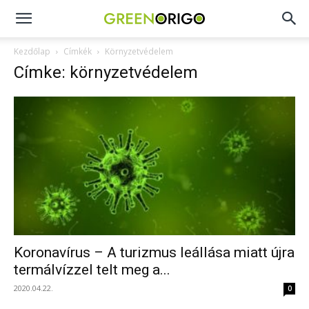
Green
Kezdőlap
Címkék
Környzetvédelem
Címke: környzetvédelem
Origo
portál
Koronavírus – A turizmus leállása miatt újra
termálvízzel telt meg a...
2020.04.22.
0