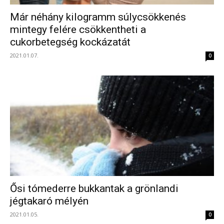
Már néhány kilogramm súlycsökkenés
mintegy felére csökkentheti a
cukorbetegség kockázatát
2021.01.07.
0
Ősi tómederre bukkantak a grönlandi
jégtakaró mélyén
2021.01.05.
0