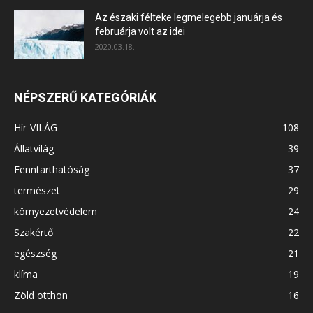
Az északi félteke legmelegebb januárja és
februárja volt az idei
2020.03.18.
NÉPSZERŰ KATEGÓRIÁK
Hír-VILÁG
108
Állatvilág
39
Fenntarthatóság
37
természet
29
környezetvédelem
24
Szakértő
22
egészség
21
klíma
19
Zöld otthon
16