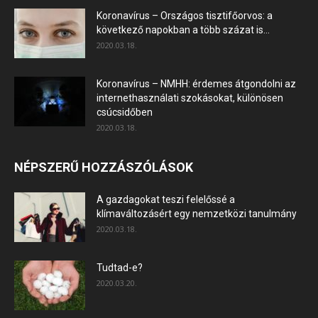
Koronavírus – Országos tisztifőorvos: a
következő napokban a több százat is...
2020.03.18.
Koronavírus – NMHH: érdemes átgondolni az
internethasználati szokásokat, különösen
csúcsidőben
2020.03.18.
NÉPSZERŰ HOZZÁSZÓLÁSOK
A gazdagokat teszi felelőssé a
klímaváltozásért egy nemzetközi tanulmány
2020.03.18.
Tudtad-e?
2020.03.20.