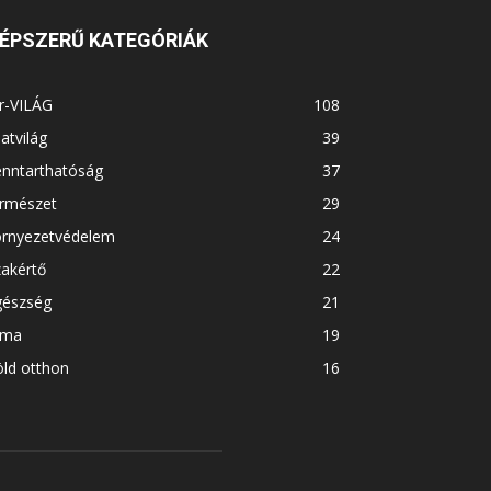
ÉPSZERŰ KATEGÓRIÁK
r-VILÁG
108
latvilág
39
enntarthatóság
37
ermészet
29
örnyezetvédelem
24
akértő
22
gészség
21
íma
19
ld otthon
16