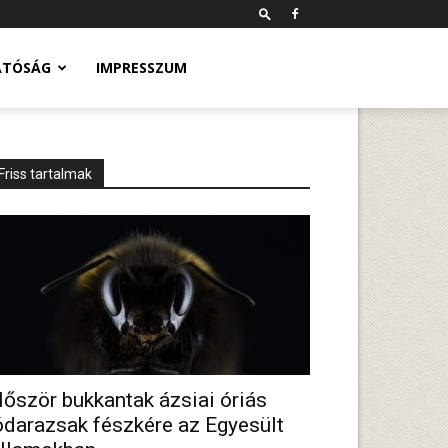
ATÓSÁG
IMPRESSZUM
Friss tartalmak
lőször bukkantak ázsiai óriás
ódarazsak fészkére az Egyesült