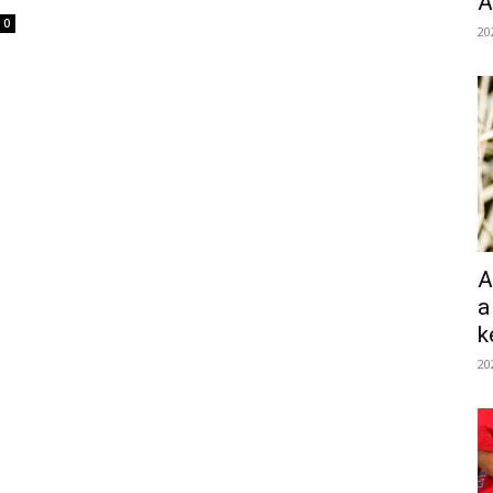
Á
0
20
A
a
k
20