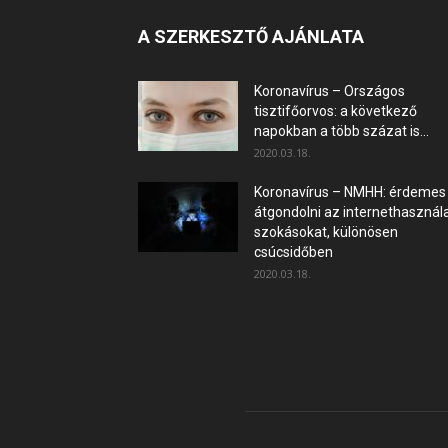
A SZERKESZTŐ AJÁNLATA
Koronavírus – Országos
tisztifőorvos: a következő
napokban a több százat is...
2020.03.18.
Koronavírus – NMHH: érdemes
átgondolni az internethasznála
szokásokat, különösen
csúcsidőben
2020.03.18.