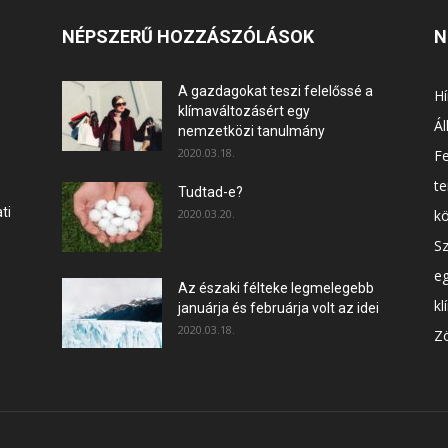
NÉPSZERŰ HOZZÁSZÓLÁSOK
N
A gazdagokat teszi felelőssé a
Hí
klímaváltozásért egy
Ál
nemzetközi tanulmány
2020.03.18.
F
t
Tudtad-e?
ti
2020.03.20.
k
Sz
e
Az északi félteke legmelegebb
kl
januárja és februárja volt az idei
2020.03.18.
Zö