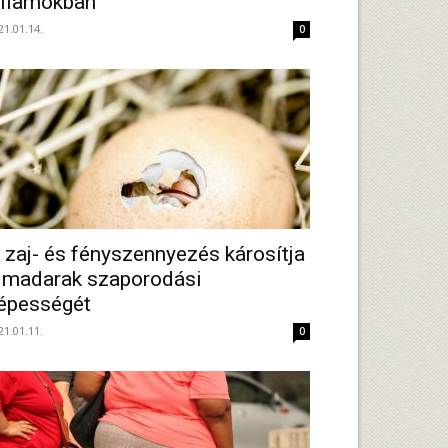
llamokban
21.01.14.
0
 zaj- és fényszennyezés károsítja
 madarak szaporodási
épességét
21.01.11.
0