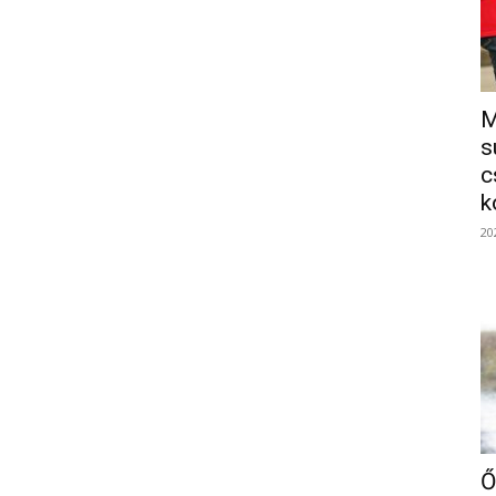
M
s
c
k
20
Ő