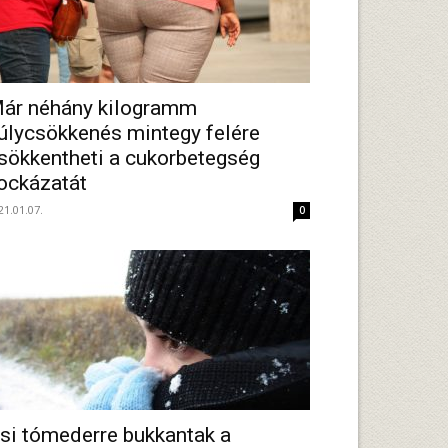
ár néhány kilogramm
úlycsökkenés mintegy felére
sökkentheti a cukorbetegség
ockázatát
21.01.07.
0
si tómederre bukkantak a