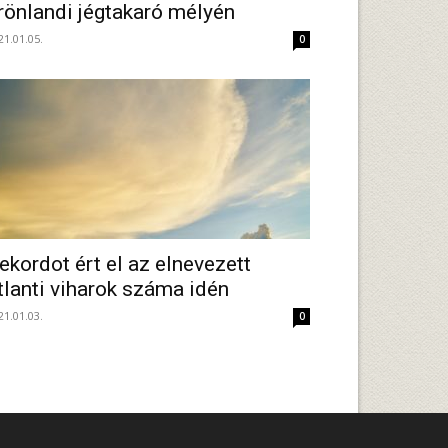
rönlandi jégtakaró mélyén
21.01.05.
0
ekordot ért el az elnevezett
tlanti viharok száma idén
21.01.03.
0