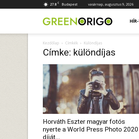
C
27.8
vasárnap, augusztus 9, 2026
Budapest
Green
HÍR
Kezdőlap
Címkék
Különdíjas
Origo
Címke: különdíjas
portál
Horváth Eszter magyar fotós
nyerte a World Press Photo 2020
díját...