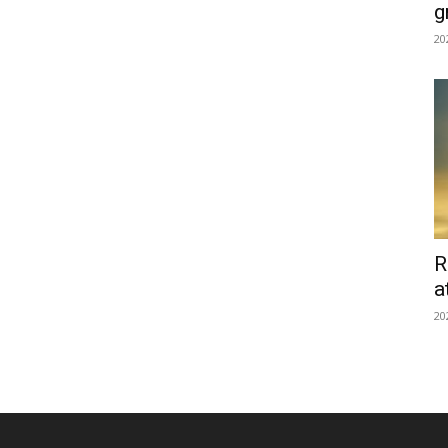
g
20
R
a
20