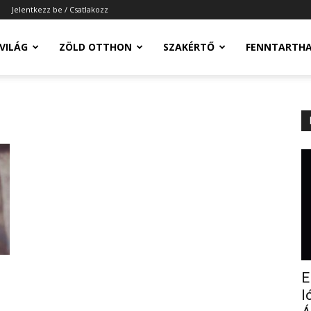
Jelentkezz be / Csatlakozz
-VILÁG
ZÖLD OTTHON
SZAKÉRTŐ
FENNTARTH
E
l