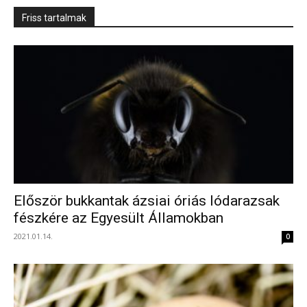
Friss tartalmak
Először bukkantak ázsiai óriás lódarazsak
fészkére az Egyesült Államokban
2021.01.14.
0