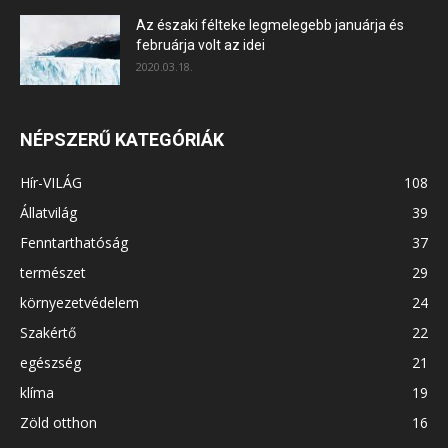
Az északi félteke legmelegebb januárja és
februárja volt az idei
2020.03.18.
NÉPSZERŰ KATEGÓRIÁK
Hír-VILÁG
108
Állatvilág
39
Fenntarthatóság
37
természet
29
környezetvédelem
24
Szakértő
22
egészség
21
klíma
19
Zöld otthon
16