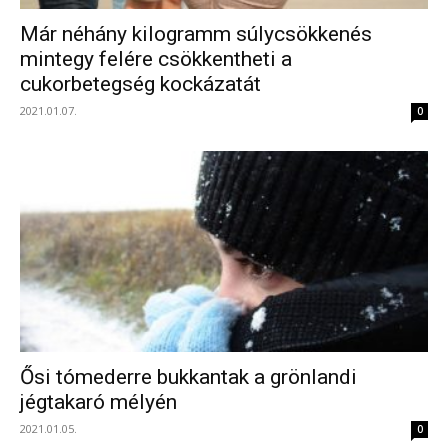
Már néhány kilogramm súlycsökkenés
mintegy felére csökkentheti a
cukorbetegség kockázatát
2021.01.07.
0
Ősi tómederre bukkantak a grönlandi
jégtakaró mélyén
2021.01.05.
0