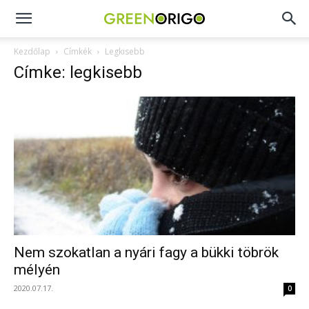
Green
Kezdőlap
Címkék
Legkisebb
Címke: legkisebb
Origo
portál
Nem szokatlan a nyári fagy a bükki töbrök
mélyén
2020.07.17.
0