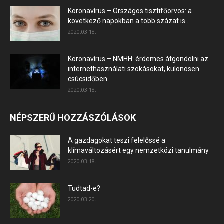
Koronavírus – Országos tisztifőorvos: a
következő napokban a több százat is...
2020.03.18.
Koronavírus – NMHH: érdemes átgondolni az
internethasználati szokásokat, különösen
csúcsidőben
2020.03.18.
NÉPSZERŰ HOZZÁSZÓLÁSOK
A gazdagokat teszi felelőssé a
klímaváltozásért egy nemzetközi tanulmány
2020.03.18.
Tudtad-e?
2020.03.20.