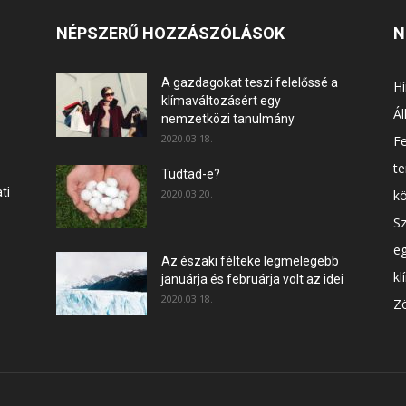
NÉPSZERŰ HOZZÁSZÓLÁSOK
N
A gazdagokat teszi felelőssé a
Hí
klímaváltozásért egy
Ál
nemzetközi tanulmány
2020.03.18.
F
t
Tudtad-e?
ti
2020.03.20.
k
Sz
e
Az északi félteke legmelegebb
kl
januárja és februárja volt az idei
2020.03.18.
Zö