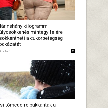
ár néhány kilogramm
úlycsökkenés mintegy felére
sökkentheti a cukorbetegség
ockázatát
21.01.07.
0
si tómederre bukkantak a