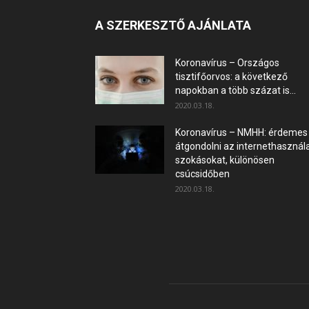
A SZERKESZTŐ AJÁNLATA
Koronavírus – Országos
tisztifőorvos: a következő
napokban a több százat is...
2020.03.18.
Koronavírus – NMHH: érdemes
átgondolni az internethasznála
szokásokat, különösen
csúcsidőben
2020.03.18.