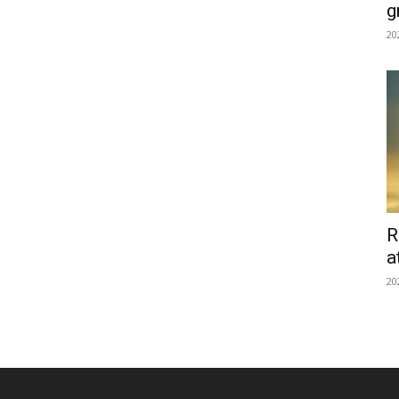
g
20
R
a
20