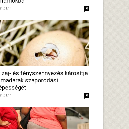
llamokban
21.01.14.
0
 zaj- és fényszennyezés károsítja
 madarak szaporodási
épességét
21.01.11.
0