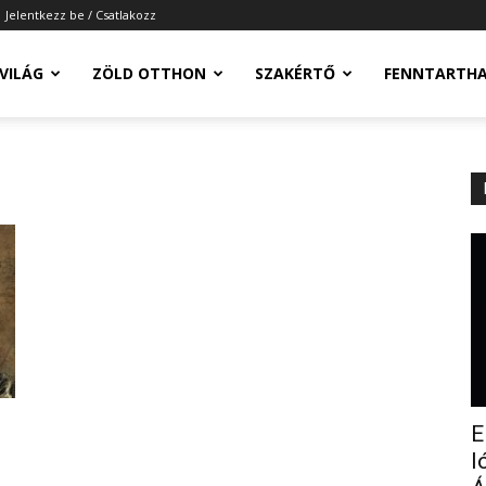
Jelentkezz be / Csatlakozz
-VILÁG
ZÖLD OTTHON
SZAKÉRTŐ
FENNTARTH
E
l