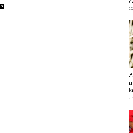
Á
0
20
A
a
k
20