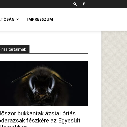
ATÓSÁG
IMPRESSZUM
Friss tartalmak
lőször bukkantak ázsiai óriás
ódarazsak fészkére az Egyesült