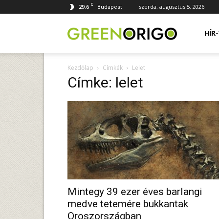
C
29.6
szerda, augusztus 5, 2026
Budapest
Green
HÍR
Kezdőlap
Címkék
Lelet
Origo
Címke: lelet
portál
Mintegy 39 ezer éves barlangi
medve tetemére bukkantak
Oroszországban