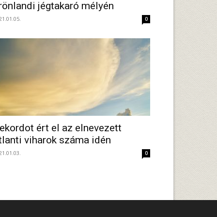
rönlandi jégtakaró mélyén
21.01.05.
0
ekordot ért el az elnevezett
tlanti viharok száma idén
21.01.03.
0