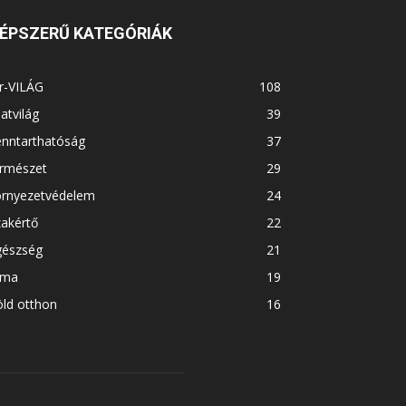
ÉPSZERŰ KATEGÓRIÁK
r-VILÁG
108
latvilág
39
enntarthatóság
37
ermészet
29
örnyezetvédelem
24
akértő
22
gészség
21
íma
19
ld otthon
16