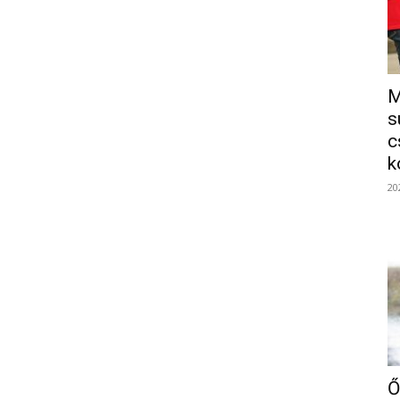
M
s
c
k
20
Ő