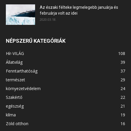
Az északi félteke legmelegebb januárja és
februárja volt az idei
2020.03.18.
NÉPSZERŰ KATEGÓRIÁK
Hír-VILÁG
108
Állatvilág
39
Fenntarthatóság
37
természet
29
környezetvédelem
24
Szakértő
22
egészség
21
klíma
19
Zöld otthon
16