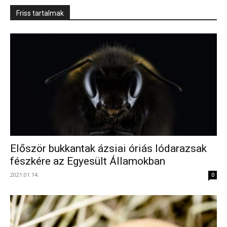
Friss tartalmak
Először bukkantak ázsiai óriás lódarazsak
fészkére az Egyesült Államokban
2021.01.14.
0