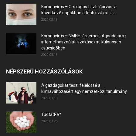
Koronavírus – Országos tisztifőorvos: a
következő napokban a több százat is...
2020.03.18.
Koronavírus – NMHH: érdemes átgondolni az
internethasználati szokásokat, különösen
csúcsidőben
2020.03.18.
NÉPSZERŰ HOZZÁSZÓLÁSOK
A gazdagokat teszi felelőssé a
klímaváltozásért egy nemzetközi tanulmány
2020.03.18.
Tudtad-e?
2020.03.20.