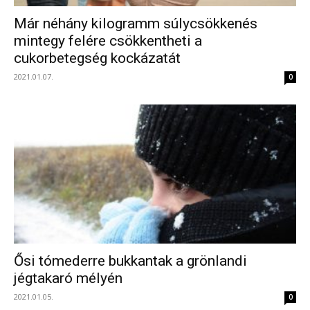
Már néhány kilogramm súlycsökkenés
mintegy felére csökkentheti a
cukorbetegség kockázatát
2021.01.07.
0
Ősi tómederre bukkantak a grönlandi
jégtakaró mélyén
2021.01.05.
0