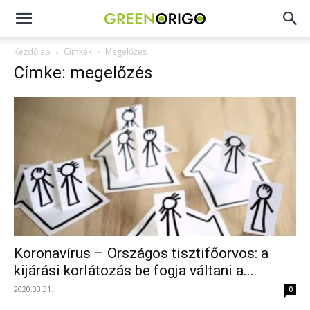
Green
Kezdőlap
Címkék
Megelőzés
Címke: megelőzés
Origo
portál
Koronavírus – Országos tisztifőorvos: a
kijárási korlátozás be fogja váltani a...
2020.03.31.
0