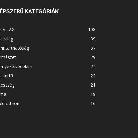
ÉPSZERŰ KATEGÓRIÁK
r-VILÁG
108
latvilág
39
enntarthatóság
37
ermészet
29
örnyezetvédelem
24
akértő
22
gészség
21
íma
19
ld otthon
16