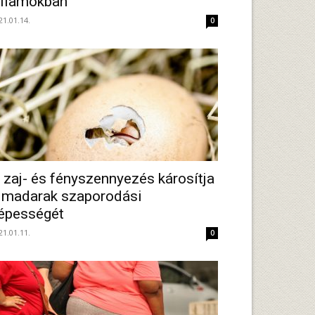
llamokban
21.01.14.
0
 zaj- és fényszennyezés károsítja
 madarak szaporodási
épességét
21.01.11.
0