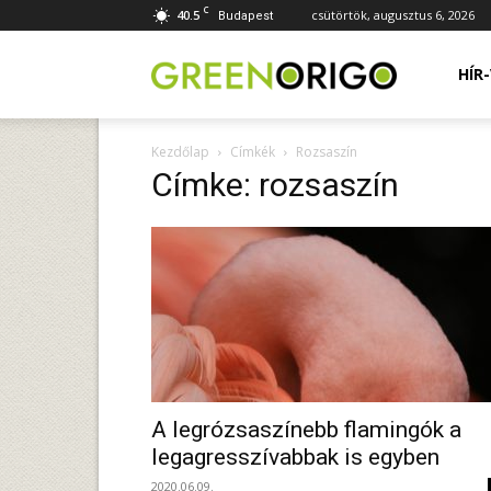
C
40.5
csütörtök, augusztus 6, 2026
Budapest
Green
HÍR
Kezdőlap
Címkék
Rozsaszín
Origo
Címke: rozsaszín
portál
A legrózsaszínebb flamingók a
legagresszívabbak is egyben
2020.06.09.