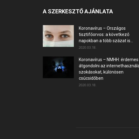
A SZERKESZTŐ AJÁNLATA
Koronavírus – Országos
tisztifőorvos: a következő
napokban a több százat is...
2020.03.18.
Koronavírus – NMHH: érdemes
átgondolni az internethasznála
szokásokat, különösen
csúcsidőben
2020.03.18.