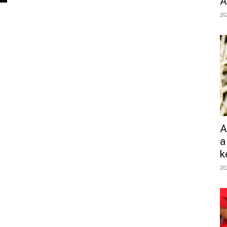
Á
20
A
a
k
20