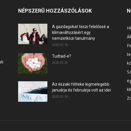
NÉPSZERŰ HOZZÁSZÓLÁSOK
N
A gazdagokat teszi felelőssé a
Hí
klímaváltozásért egy
Ál
nemzetközi tanulmány
2020.03.18.
F
t
Tudtad-e?
ti
2020.03.20.
k
Sz
e
Az északi félteke legmelegebb
kl
januárja és februárja volt az idei
2020.03.18.
Zö