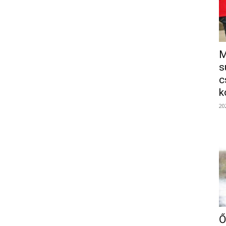
M
s
c
k
20
Ő