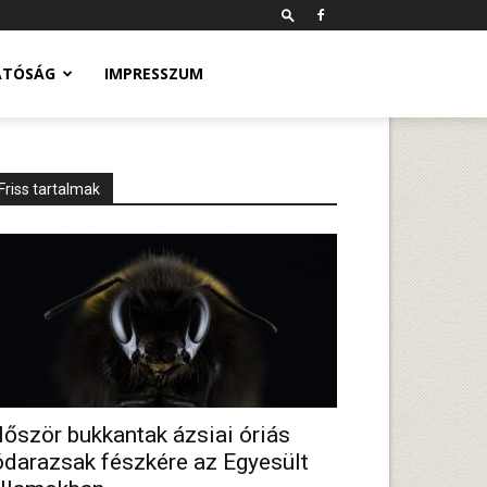
ATÓSÁG
IMPRESSZUM
Friss tartalmak
lőször bukkantak ázsiai óriás
ódarazsak fészkére az Egyesült