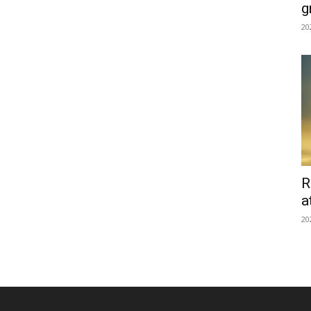
g
20
R
a
20