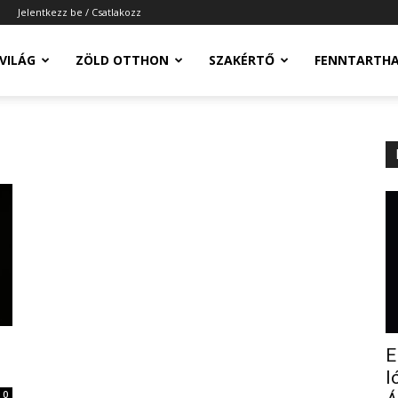
Jelentkezz be / Csatlakozz
-VILÁG
ZÖLD OTTHON
SZAKÉRTŐ
FENNTARTH
E
l
0