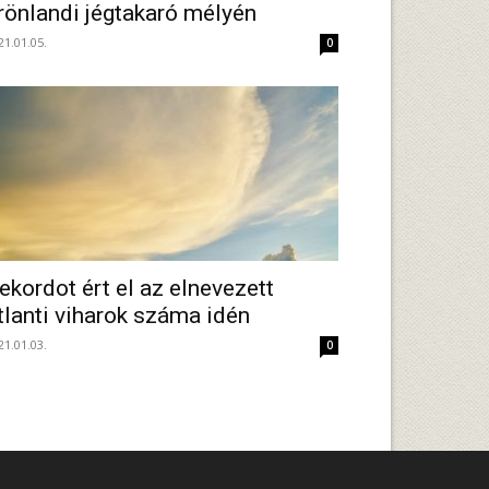
rönlandi jégtakaró mélyén
21.01.05.
0
ekordot ért el az elnevezett
tlanti viharok száma idén
21.01.03.
0