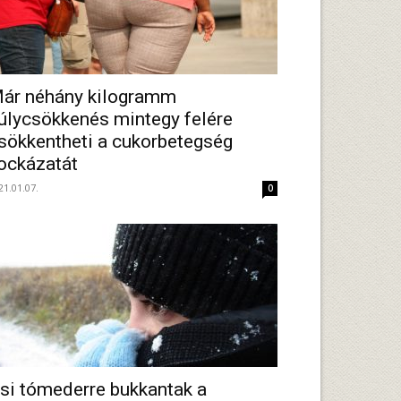
ár néhány kilogramm
úlycsökkenés mintegy felére
sökkentheti a cukorbetegség
ockázatát
21.01.07.
0
si tómederre bukkantak a