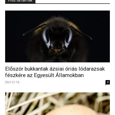
Friss tartalmak
Először bukkantak ázsiai óriás lódarazsak
fészkére az Egyesült Államokban
2021.01.14.
0