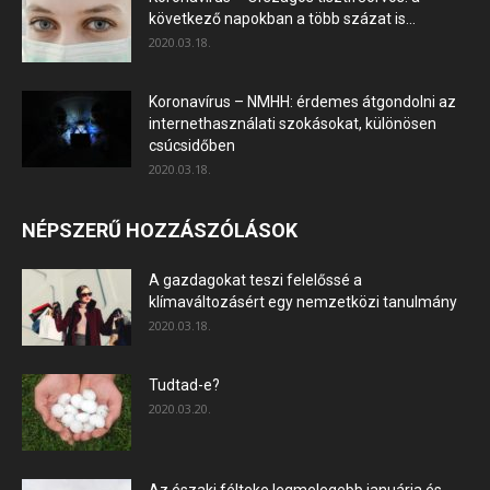
következő napokban a több százat is...
2020.03.18.
Koronavírus – NMHH: érdemes átgondolni az
internethasználati szokásokat, különösen
csúcsidőben
2020.03.18.
NÉPSZERŰ HOZZÁSZÓLÁSOK
A gazdagokat teszi felelőssé a
klímaváltozásért egy nemzetközi tanulmány
2020.03.18.
Tudtad-e?
2020.03.20.
Az északi félteke legmelegebb januárja és