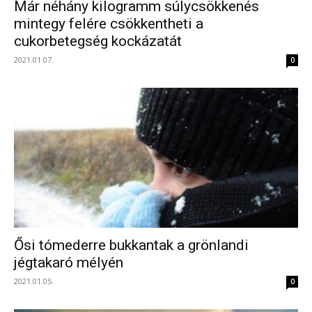
Már néhány kilogramm súlycsökkenés
mintegy felére csökkentheti a
cukorbetegség kockázatát
2021.01.07.
0
Ősi tómederre bukkantak a grönlandi
jégtakaró mélyén
2021.01.05.
0