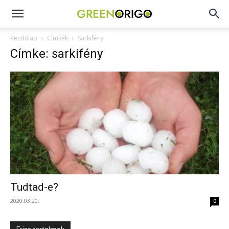
Green
Kezdőlap
Címkék
Sarkifény
Címke: sarkifény
Origo
portál
Tudtad-e?
2020.03.20.
0