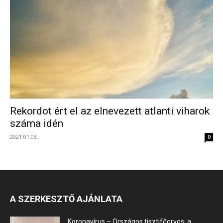
Rekordot ért el az elnevezett atlanti viharok
száma idén
2021.01.03.
0
A SZERKESZTŐ AJÁNLATA
Koronavírus – Országos tisztifőorvos: a