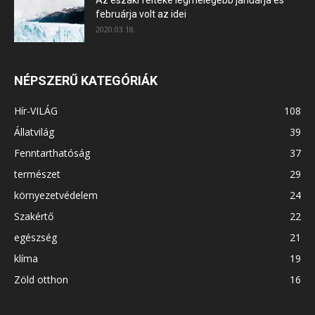
februárja volt az idei
2020.03.18.
NÉPSZERŰ KATEGÓRIÁK
Hír-VILÁG
108
Állatvilág
39
Fenntarthatóság
37
természet
29
környezetvédelem
24
Szakértő
22
egészség
21
klíma
19
Zöld otthon
16