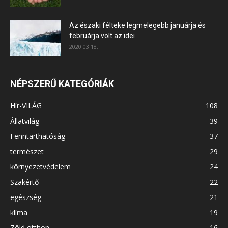
Az északi félteke legmelegebb januárja és
februárja volt az idei
2020.03.18.
NÉPSZERŰ KATEGÓRIÁK
Hír-VILÁG
108
Állatvilág
39
Fenntarthatóság
37
természet
29
környezetvédelem
24
Szakértő
22
egészség
21
klíma
19
Zöld otthon
16