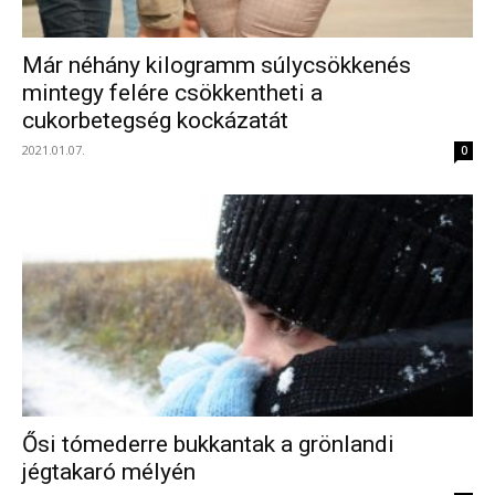
Már néhány kilogramm súlycsökkenés
mintegy felére csökkentheti a
cukorbetegség kockázatát
2021.01.07.
0
Ősi tómederre bukkantak a grönlandi
jégtakaró mélyén