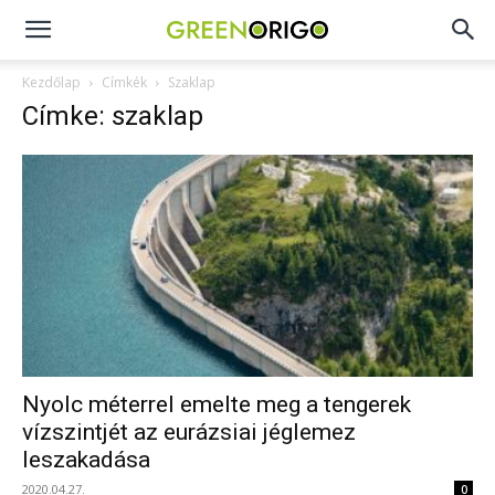
Green
Kezdőlap
Címkék
Szaklap
Címke: szaklap
Origo
portál
Nyolc méterrel emelte meg a tengerek
vízszintjét az eurázsiai jéglemez
leszakadása
2020.04.27.
0