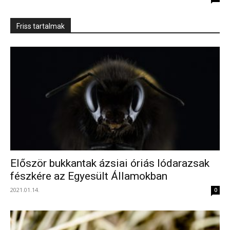
Friss tartalmak
Először bukkantak ázsiai óriás lódarazsak
fészkére az Egyesült Államokban
2021.01.14.
0