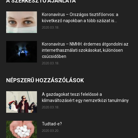
A SZERKESZTŐ AJÁNLATA
Koronavírus – Országos tisztifőorvos: a
következő napokban a több százat is...
2020.03.18.
Koronavírus – NMHH: érdemes átgondolni az
internethasználati szokásokat, különösen
csúcsidőben
2020.03.18.
NÉPSZERŰ HOZZÁSZÓLÁSOK
A gazdagokat teszi felelőssé a
klímaváltozásért egy nemzetközi tanulmány
2020.03.18.
Tudtad-e?
2020.03.20.