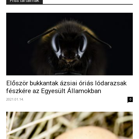
Friss tartalmak
Először bukkantak ázsiai óriás lódarazsak
fészkére az Egyesült Államokban
2021.01.14.
0