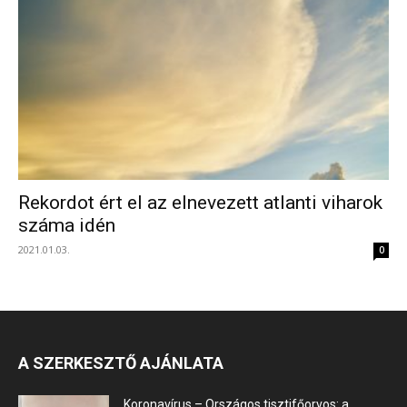
Rekordot ért el az elnevezett atlanti viharok
száma idén
2021.01.03.
0
A SZERKESZTŐ AJÁNLATA
Koronavírus – Országos tisztifőorvos: a