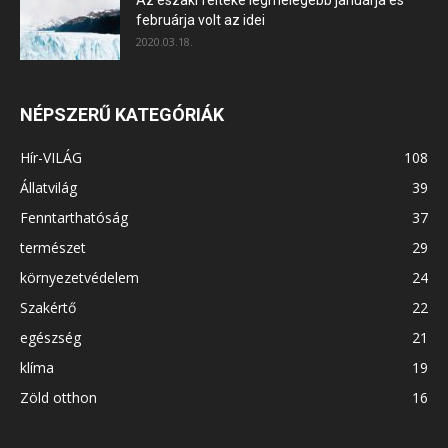
februárja volt az idei
2020.03.18.
NÉPSZERŰ KATEGÓRIÁK
Hír-VILÁG
108
Állatvilág
39
Fenntarthatóság
37
természet
29
környezetvédelem
24
Szakértő
22
egészség
21
klíma
19
Zöld otthon
16