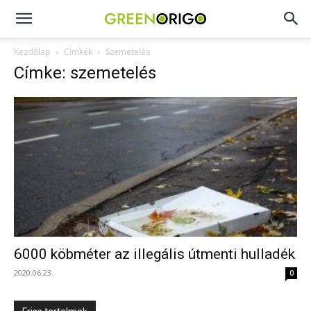
Green
Kezdőlap
Címkék
Szemetelés
Címke: szemetelés
Origo
portál
6000 köbméter az illegális útmenti hulladék
2020.06.23.
0