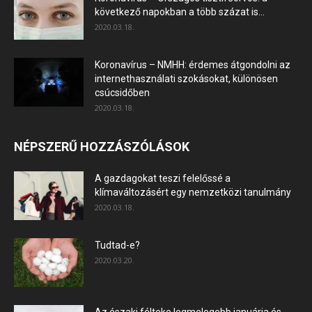
következő napokban a több százat is...
2020.03.18.
Koronavírus – NMHH: érdemes átgondolni az
internethasználati szokásokat, különösen
csúcsidőben
2020.03.18.
NÉPSZERŰ HOZZÁSZÓLÁSOK
A gazdagokat teszi felelőssé a
klímaváltozásért egy nemzetközi tanulmány
2020.03.18.
Tudtad-e?
2020.03.20.
Az északi félteke legmelegebb januárja és