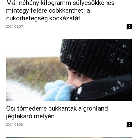
Már néhány kilogramm súlycsökkenés
mintegy felére csökkentheti a
cukorbetegség kockázatát
2021.01.07.
0
Ősi tómederre bukkantak a grönlandi
jégtakaró mélyén
2021.01.05.
0