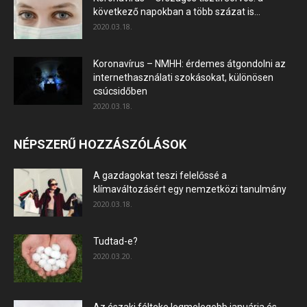
következő napokban a több százat is...
2020.03.18.
Koronavírus – NMHH: érdemes átgondolni az
internethasználati szokásokat, különösen
csúcsidőben
2020.03.18.
NÉPSZERŰ HOZZÁSZÓLÁSOK
A gazdagokat teszi felelőssé a
klímaváltozásért egy nemzetközi tanulmány
2020.03.18.
Tudtad-e?
2020.03.20.
Az északi félteke legmelegebb januárja és