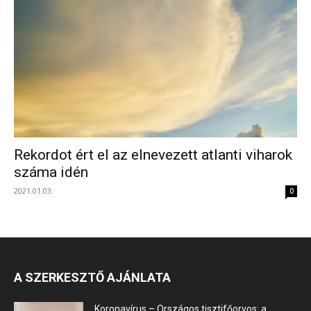
Rekordot ért el az elnevezett atlanti viharok
száma idén
2021.01.03.
0
A SZERKESZTŐ AJÁNLATA
Koronavírus – Országos tisztifőorvos: a