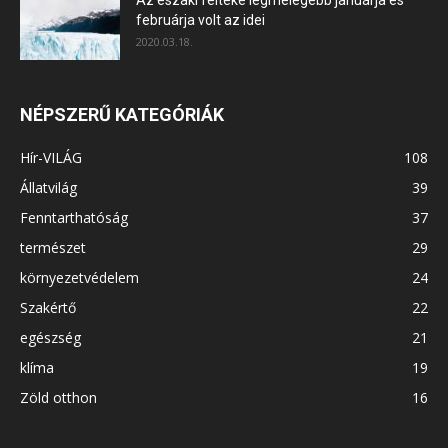
februárja volt az idei
2020.03.18.
NÉPSZERŰ KATEGÓRIÁK
Hír-VILÁG
108
Állatvilág
39
Fenntarthatóság
37
természet
29
környezetvédelem
24
Szakértő
22
egészség
21
klíma
19
Zöld otthon
16