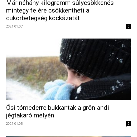
Már néhány kilogramm súlycsökkenés
mintegy felére csökkentheti a
cukorbetegség kockázatát
2021.01.07.
0
Ősi tómederre bukkantak a grönlandi
jégtakaró mélyén
2021.01.05.
0