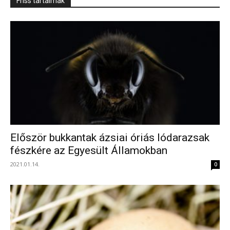
Friss tartalmak
Először bukkantak ázsiai óriás lódarazsak
fészkére az Egyesült Államokban
2021.01.14.
0