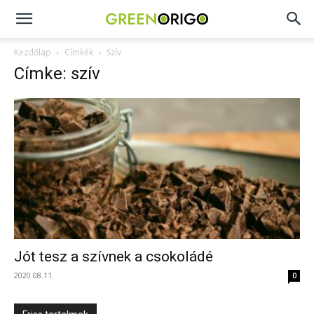
Green
Kezdőlap
Címkék
Szív
Címke: szív
Origo
portál
Jót tesz a szívnek a csokoládé
2020.08.11.
0