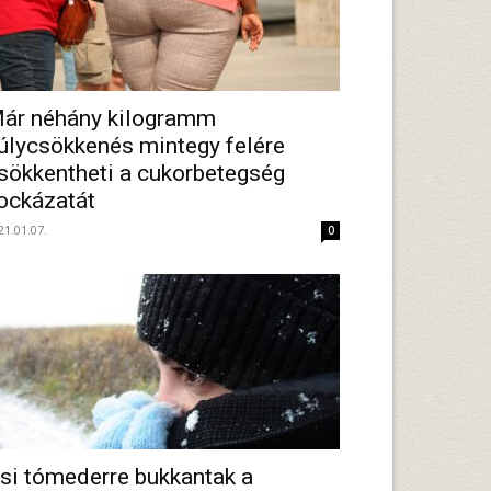
ár néhány kilogramm
úlycsökkenés mintegy felére
sökkentheti a cukorbetegség
ockázatát
21.01.07.
0
si tómederre bukkantak a