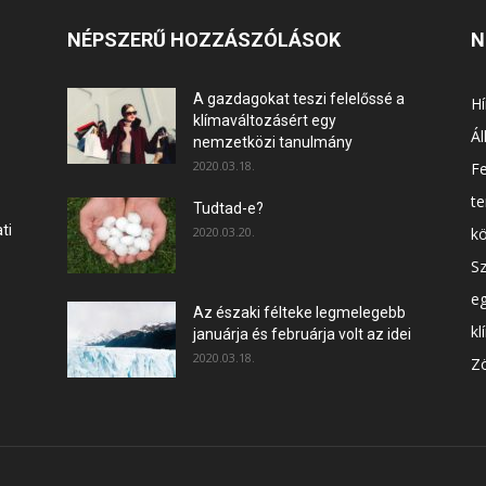
NÉPSZERŰ HOZZÁSZÓLÁSOK
N
A gazdagokat teszi felelőssé a
Hí
klímaváltozásért egy
Ál
nemzetközi tanulmány
2020.03.18.
F
t
Tudtad-e?
ti
2020.03.20.
k
Sz
e
Az északi félteke legmelegebb
kl
januárja és februárja volt az idei
2020.03.18.
Zö