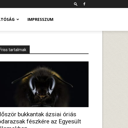
ATÓSÁG
IMPRESSZUM
Friss tartalmak
lőször bukkantak ázsiai óriás
ódarazsak fészkére az Egyesült