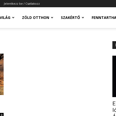
Jelentkezz be / Csatlakozz
-VILÁG
ZÖLD OTTHON
SZAKÉRTŐ
FENNTARTH
E
l
0