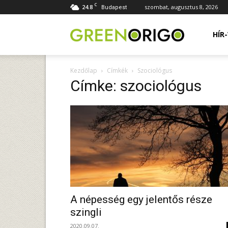
C
24.8
szombat, augusztus 8, 2026
Budapest
Green
HÍR
Kezdőlap
Címkék
Szociológus
Origo
Címke: szociológus
portál
A népesség egy jelentős része
szingli
2020.09.07.