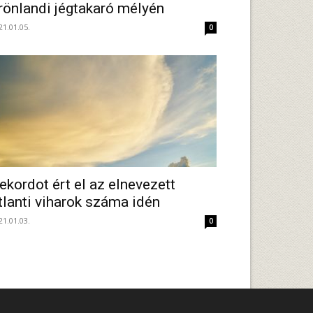
rönlandi jégtakaró mélyén
21.01.05.
0
ekordot ért el az elnevezett
tlanti viharok száma idén
21.01.03.
0