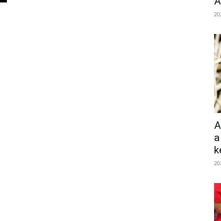
Á
20
A
a
k
20