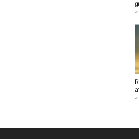
g
20
R
a
20