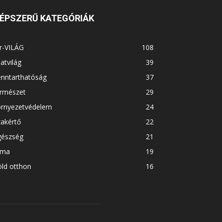
ÉPSZERŰ KATEGÓRIÁK
r-VILÁG
108
latvilág
39
enntarthatóság
37
ermészet
29
örnyezetvédelem
24
akértő
22
gészség
21
íma
19
ld otthon
16