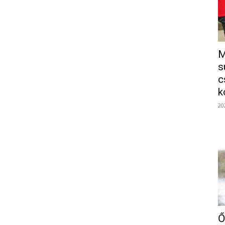
M
s
c
k
20
Ő