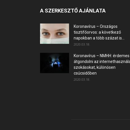
A SZERKESZTŐ AJÁNLATA
Koronavírus – Országos
tisztifőorvos: a következő
napokban a több százat is...
2020.03.18.
Koronavírus – NMHH: érdemes
átgondolni az internethasznála
szokásokat, különösen
csúcsidőben
2020.03.18.