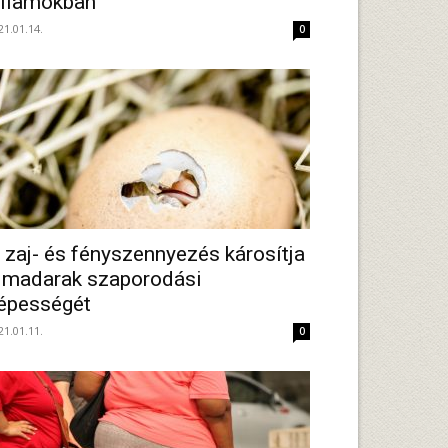
llamokban
21.01.14.
0
 zaj- és fényszennyezés károsítja
 madarak szaporodási
épességét
21.01.11.
0