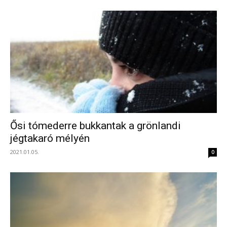
Ősi tómederre bukkantak a grönlandi
jégtakaró mélyén
2021.01.05.
0