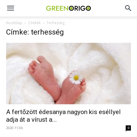
Green
Kezdőlap
Címkék
Terhesség
Címke: terhesség
Origo
portál
A fertőzött édesanya nagyon kis eséllyel
adja át a vírust a...
2020.11.06.
0