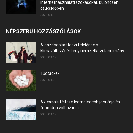
internethasználati szokásokat, különösen
csúcsidőben
2020.03.18.
NÉPSZERŰ HOZZÁSZÓLÁSOK
A gazdagokat teszi felelőssé a
klímaváltozásért egy nemzetközi tanulmány
2020.03.18.
Tudtad-e?
2020.03.20.
Az északi félteke legmelegebb januárja és
februárja volt az idei
2020.03.18.