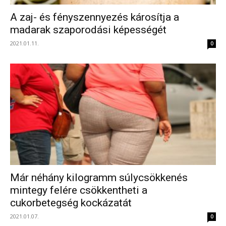
A zaj- és fényszennyezés károsítja a
madarak szaporodási képességét
2021.01.11.
0
Már néhány kilogramm súlycsökkenés
mintegy felére csökkentheti a
cukorbetegség kockázatát
2021.01.07.
0