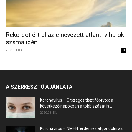
Rekordot ért el az elnevezett atlanti viharok
száma idén
2021.01.03.
0
A SZERKESZTŐ AJÁNLATA
Koronavírus – Országos tisztifőorvos: a
következő napokban a több százat is...
2020.03.18.
Koronavírus – NMHH: érdemes átgondolni az