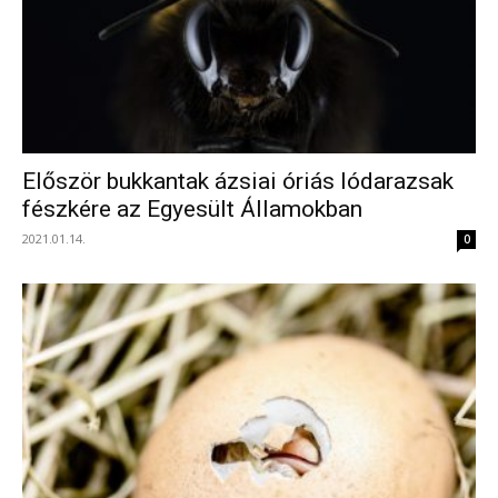
Először bukkantak ázsiai óriás lódarazsak
fészkére az Egyesült Államokban
2021.01.14.
0