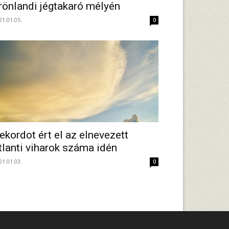
rönlandi jégtakaró mélyén
21.01.05.
0
ekordot ért el az elnevezett
tlanti viharok száma idén
21.01.03.
0