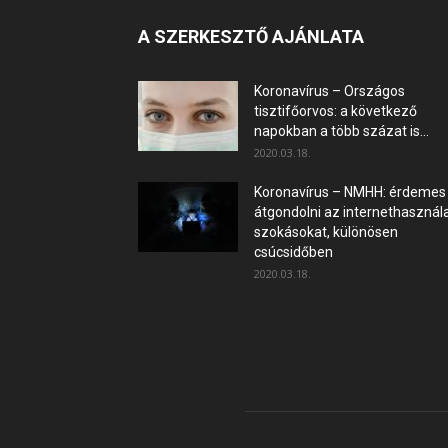
A SZERKESZTŐ AJÁNLATA
Koronavírus – Országos
tisztifőorvos: a következő
napokban a több százat is...
2020.03.18.
Koronavírus – NMHH: érdemes
átgondolni az internethasznála
szokásokat, különösen
csúcsidőben
2020.03.18.