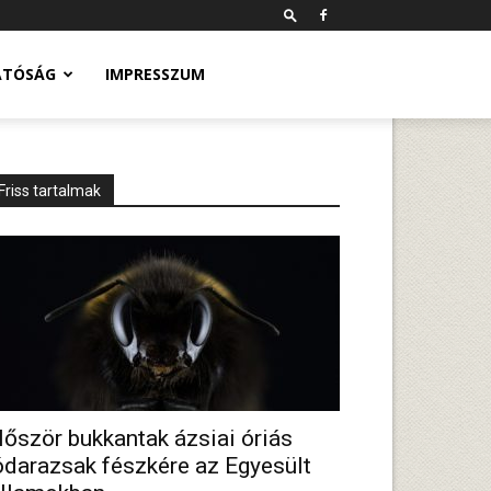
ATÓSÁG
IMPRESSZUM
Friss tartalmak
lőször bukkantak ázsiai óriás
ódarazsak fészkére az Egyesült