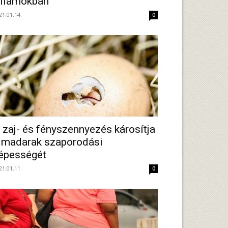
llamokban
21.01.14.
0
 zaj- és fényszennyezés károsítja
 madarak szaporodási
épességét
21.01.11.
0