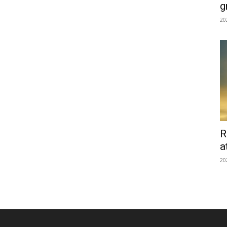
g
20
R
a
20