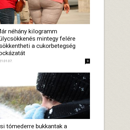
ár néhány kilogramm
úlycsökkenés mintegy felére
sökkentheti a cukorbetegség
ockázatát
21.01.07.
0
si tómederre bukkantak a