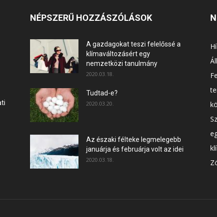
NÉPSZERŰ HOZZÁSZÓLÁSOK
N
A gazdagokat teszi felelőssé a
Hí
klímaváltozásért egy
Ál
nemzetközi tanulmány
2020.03.18.
F
t
Tudtad-e?
ti
2020.03.20.
k
Sz
e
Az északi félteke legmelegebb
kl
januárja és februárja volt az idei
2020.03.18.
Zö