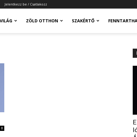
Jelentkezz be / Csatlakozz
-VILÁG
ZÖLD OTTHON
SZAKÉRTŐ
FENNTARTH
E
0
l