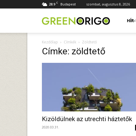
C
28.9
szombat, augusztus 8, 2026
Budapest
Green
HÍR
Kezdőlap
Címkék
Zöldtető
Origo
Címke: zöldtető
portál
Kizöldülnek az utrechti háztetők
2020.03.31.