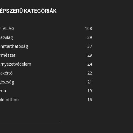
ÉPSZERŰ KATEGÓRIÁK
r-VILÁG
108
latvilág
39
enntarthatóság
37
ermészet
29
örnyezetvédelem
24
akértő
22
gészség
21
íma
19
ld otthon
16