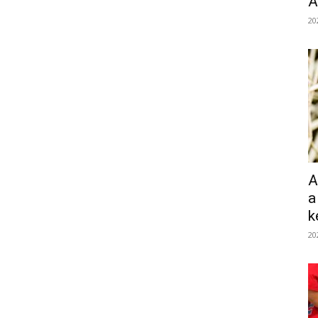
Á
20
A
a
k
20