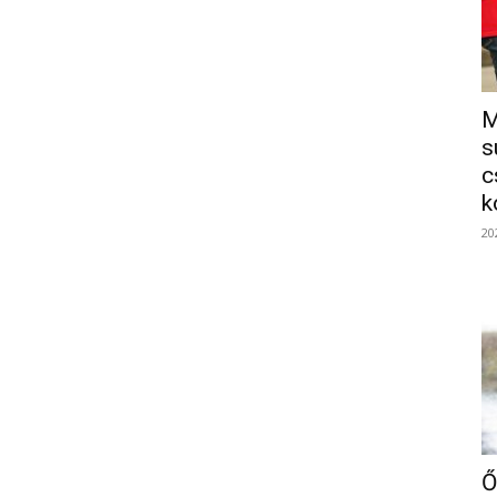
M
s
c
k
20
Ő