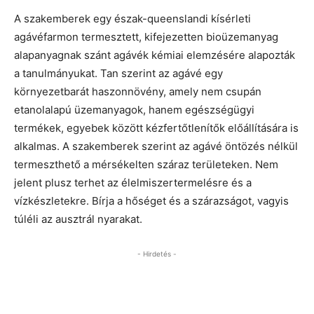
A szakemberek egy észak-queenslandi kísérleti
agávéfarmon termesztett, kifejezetten bioüzemanyag
alapanyagnak szánt agávék kémiai elemzésére alapozták
a tanulmányukat. Tan szerint az agávé egy
környezetbarát haszonnövény, amely nem csupán
etanolalapú üzemanyagok, hanem egészségügyi
termékek, egyebek között kézfertőtlenítők előállítására is
alkalmas. A szakemberek szerint az agávé öntözés nélkül
termeszthető a mérsékelten száraz területeken. Nem
jelent plusz terhet az élelmiszertermelésre és a
vízkészletekre. Bírja a hőséget és a szárazságot, vagyis
túléli az ausztrál nyarakat.
- Hirdetés -