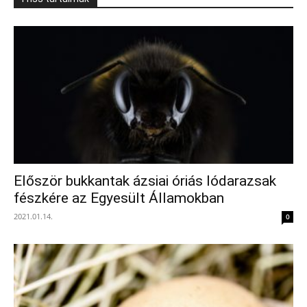
Először bukkantak ázsiai óriás lódarazsak
fészkére az Egyesült Államokban
2021.01.14.
0