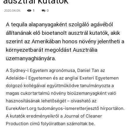
ausztrál kutatók
2020.04.09.
1
0
A tequila alapanyagaként szolgáló agávéból
állítanának elő bioetanolt ausztrál kutatók, akik
szerint az Amerikában honos növény jelentheti a
környezetbarát megoldást Ausztrália
üzemanyaghiányára.
A Sydney-i Egyetem agronómusa, Daniel Tan az
Adelaide-i Egyetemen és az angliai Exeteri Egyetemen
dolgozó kollégáival együttműködve tanulmányozta a
magas cukortartalmú növény bioüzemanyagként való
hasznosításának lehetőségét – olvasható az
EurekAlert.org tudományos-ismeretterjesztő hírportálon.
A kutatók eredményeikről a Journal of Cleaner
Production című folyóiratban számoltak be.