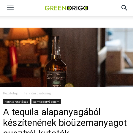
Green
Origo
portál
Kezdőlap
Fenntarthatóság
Fenntarthatóság
környezetvédelem
A tequila alapanyagából
készítenének bioüzemanyagot