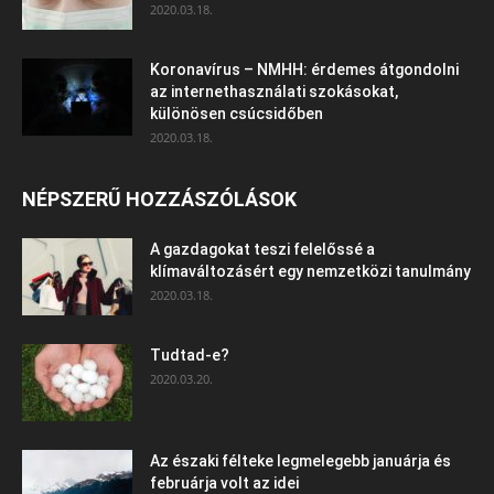
2020.03.18.
Koronavírus – NMHH: érdemes átgondolni
az internethasználati szokásokat,
különösen csúcsidőben
2020.03.18.
NÉPSZERŰ HOZZÁSZÓLÁSOK
A gazdagokat teszi felelőssé a
klímaváltozásért egy nemzetközi tanulmány
2020.03.18.
Tudtad-e?
2020.03.20.
Az északi félteke legmelegebb januárja és
februárja volt az idei