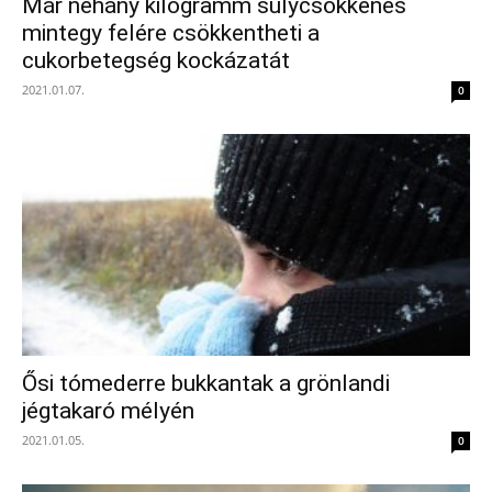
Már néhány kilogramm súlycsökkenés
mintegy felére csökkentheti a
cukorbetegség kockázatát
2021.01.07.
0
Ősi tómederre bukkantak a grönlandi
jégtakaró mélyén
2021.01.05.
0