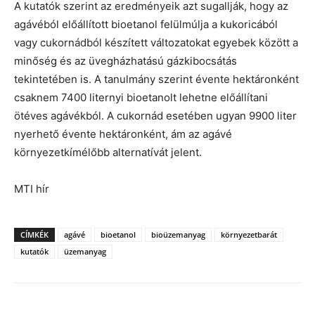
A kutatók szerint az eredményeik azt sugallják, hogy az
agávéból előállított bioetanol felülmúlja a kukoricából
vagy cukornádból készített változatokat egyebek között a
minőség és az üvegházhatású gázkibocsátás
tekintetében is. A tanulmány szerint évente hektáronként
csaknem 7400 liternyi bioetanolt lehetne előállítani
ötéves agávékból. A cukornád esetében ugyan 9900 liter
nyerhető évente hektáronként, ám az agávé
környezetkímélőbb alternatívát jelent.
MTI hír
CÍMKÉK
agávé
bioetanol
bioüzemanyag
környezetbarát
kutatók
üzemanyag