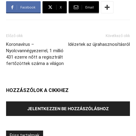
Facebook
X
Email
Előző cikk
Következő cikk
Koronavírus –
Idézetek az újrahasznosításról
Nyolcvannégyezerrel, 1 millió
431 ezerre nőtt a regisztrált
fertőzöttek száma a világon
HOZZÁSZÓLOK A CIKKHEZ
JELENTKEZZEN BE HOZZÁSZÓLÁSHOZ
Friss tartalmak