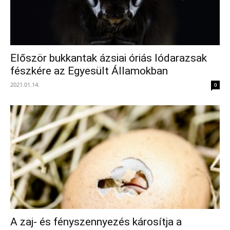
Először bukkantak ázsiai óriás lódarazsak
fészkére az Egyesült Államokban
2021.01.14.
0
A zaj- és fényszennyezés károsítja a