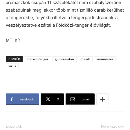
arcmaszkok csupán 11 százalékától nem szabályszerűen
szabadulnak meg, akkor több mint tízmillió darab kerülhet
a tengerekbe, folyókba illetve a tengerparti strandokra,
veszélyeztetve ezáltal a Földközi-tenger élővilágát.
MTI hír
CÍMKÉK
földközitenger
gumikesztyű
maszk
szennyezés
vírus
Facebook
X
Email
Előző cikk
Következő cikk