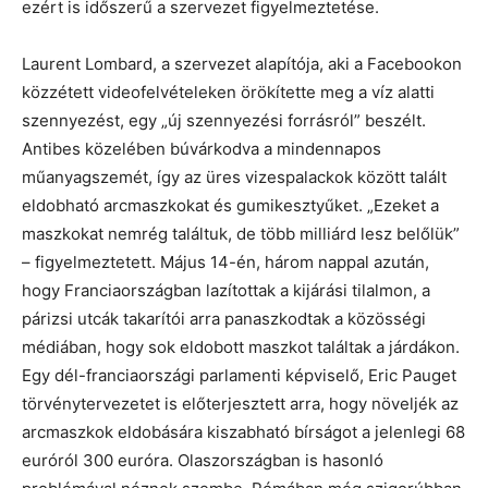
ezért is időszerű a szervezet figyelmeztetése.
Laurent Lombard, a szervezet alapítója, aki a Facebookon
közzétett videofelvételeken örökítette meg a víz alatti
szennyezést, egy „új szennyezési forrásról” beszélt.
Antibes közelében búvárkodva a mindennapos
műanyagszemét, így az üres vizespalackok között talált
eldobható arcmaszkokat és gumikesztyűket. „Ezeket a
maszkokat nemrég találtuk, de több milliárd lesz belőlük”
– figyelmeztetett. Május 14-én, három nappal azután,
hogy Franciaországban lazítottak a kijárási tilalmon, a
párizsi utcák takarítói arra panaszkodtak a közösségi
médiában, hogy sok eldobott maszkot találtak a járdákon.
Egy dél-franciaországi parlamenti képviselő, Eric Pauget
törvénytervezetet is előterjesztett arra, hogy növeljék az
arcmaszkok eldobására kiszabható bírságot a jelenlegi 68
euróról 300 euróra. Olaszországban is hasonló