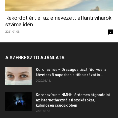
Rekordot ért el az elnevezett atlanti viharok
száma idén
2021.01.03.
0
A SZERKESZTŐ AJÁNLATA
Koronavírus – Országos tisztifőorvos: a
következő napokban a több százat is...
2020.03.18.
Koronavírus – NMHH: érdemes átgondolni
az internethasználati szokásokat,
különösen csúcsidőben
2020.03.18.