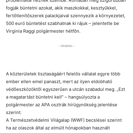
problémával néznek szembe. Rómában még szigorúbban
fogják büntetni azokat, akik maszkokkal, kesztyűkkel,
fertőtlenítőszerek palackjaival szennyezik a környezetet,
500 euró büntetést szabhatnak ki rájuk – jelentette be
Virginia Raggi polgármester hétfőn.
- Hirdetés -
A közterületek tisztaságáért felelős vállalat egyre több
ember ellen emel panaszt, mert az ilyen eldobható
védőeszközöktől egyszerűen a utcán szabadul meg. „Ezt
a magatartást büntetni kell” – hangsúlyozta a
polgármester az APA osztrák hírügynökség jelentése
szerint.
A Természetvédelmi Világalap (WWF) becslései szerint
ha az olaszok által az elmúlt hónapokban használt