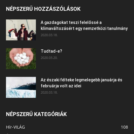
NÉPSZERŰ HOZZÁSZÓLÁSOK
A gazdagokat teszi felelőssé a
klímaváltozásért egy nemzetközi tanulmány
2020.03.18.
Tudtad-e?
2020.03.20.
Az északi félteke legmelegebb januárja és
februárja volt az idei
2020.03.18.
NÉPSZERŰ KATEGÓRIÁK
Hír-VILÁG
108