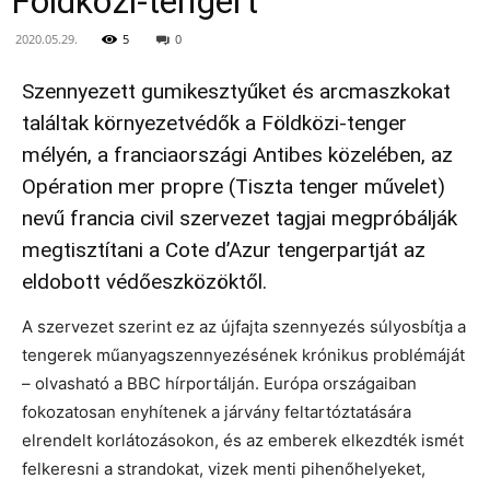
Földközi-tengert
2020.05.29.
5
0
Szennyezett gumikesztyűket és arcmaszkokat
találtak környezetvédők a Földközi-tenger
mélyén, a franciaországi Antibes közelében, az
Opération mer propre (Tiszta tenger művelet)
nevű francia civil szervezet tagjai megpróbálják
megtisztítani a Cote d’Azur tengerpartját az
eldobott védőeszközöktől.
A szervezet szerint ez az újfajta szennyezés súlyosbítja a
tengerek műanyagszennyezésének krónikus problémáját
– olvasható a BBC hírportálján. Európa országaiban
fokozatosan enyhítenek a járvány feltartóztatására
elrendelt korlátozásokon, és az emberek elkezdték ismét
felkeresni a strandokat, vizek menti pihenőhelyeket,