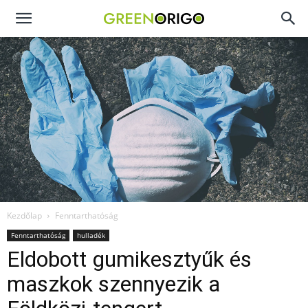
Green
Origo
portál
Kezdőlap
Fenntarthatóság
Fenntarthatóság
hulladék
Eldobott gumikesztyűk és
maszkok szennyezik a