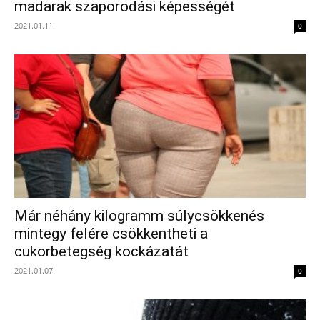
madarak szaporodási képességét
2021.01.11.
0
Már néhány kilogramm súlycsökkenés
mintegy felére csökkentheti a
cukorbetegség kockázatát
2021.01.07.
0