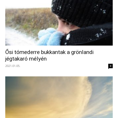
Ősi tómederre bukkantak a grönlandi
jégtakaró mélyén
2021.01.05.
0