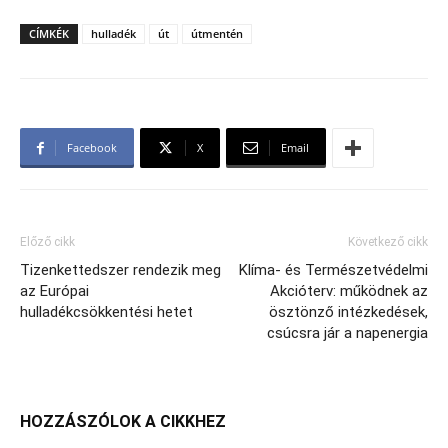
CÍMKÉK
hulladék
út
útmentén
Facebook
X
Email
Előző cikk
Következő cikk
Tizenkettedszer rendezik meg
Klíma- és Természetvédelmi
az Európai
Akcióterv: működnek az
hulladékcsökkentési hetet
ösztönző intézkedések,
csúcsra jár a napenergia
HOZZÁSZÓLOK A CIKKHEZ