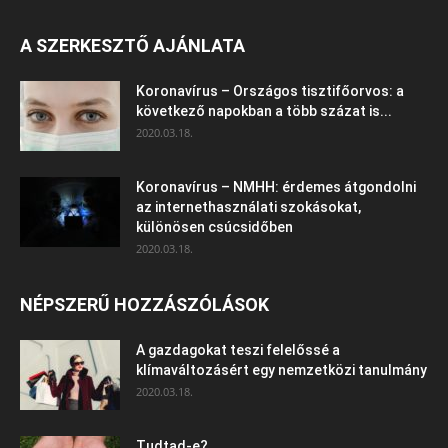
A SZERKESZTŐ AJÁNLATA
Koronavírus – Országos tisztifőorvos: a
következő napokban a több százat is...
2020.03.18.
Koronavírus – NMHH: érdemes átgondolni
az internethasználati szokásokat,
különösen csúcsidőben
2020.03.18.
NÉPSZERŰ HOZZÁSZÓLÁSOK
A gazdagokat teszi felelőssé a
klímaváltozásért egy nemzetközi tanulmány
2020.03.18.
Tudtad-e?