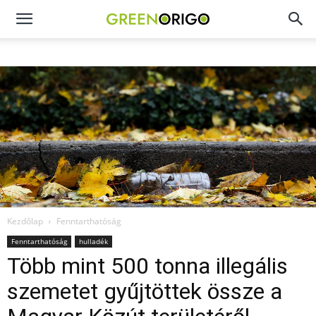
Green
Origo
portál
Kezdőlap
Fenntarthatóság
Fenntarthatóság
hulladék
Több mint 500 tonna illegális
szemetet gyűjtöttek össze a