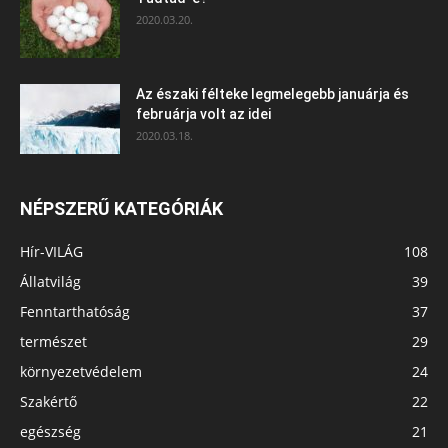
2020.03.20.
Az északi félteke legmelegebb januárja és
februárja volt az idei
2020.03.18.
NÉPSZERŰ KATEGÓRIÁK
Hír-VILÁG
108
Állatvilág
39
Fenntarthatóság
37
természet
29
környezetvédelem
24
Szakértő
22
egészség
21