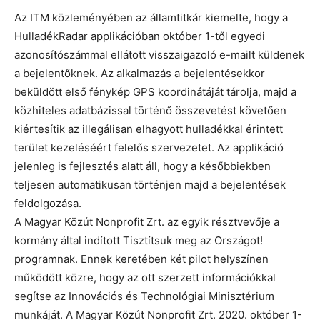
Az ITM közleményében az államtitkár kiemelte, hogy a
HulladékRadar applikációban október 1-től egyedi
azonosítószámmal ellátott visszaigazoló e-mailt küldenek
a bejelentőknek. Az alkalmazás a bejelentésekkor
beküldött első fénykép GPS koordinátáját tárolja, majd a
közhiteles adatbázissal történő összevetést követően
kiértesítik az illegálisan elhagyott hulladékkal érintett
terület kezeléséért felelős szervezetet. Az applikáció
jelenleg is fejlesztés alatt áll, hogy a későbbiekben
teljesen automatikusan történjen majd a bejelentések
feldolgozása.
A Magyar Közút Nonprofit Zrt. az egyik résztvevője a
kormány által indított Tisztítsuk meg az Országot!
programnak. Ennek keretében két pilot helyszínen
működött közre, hogy az ott szerzett információkkal
segítse az Innovációs és Technológiai Minisztérium
munkáját. A Magyar Közút Nonprofit Zrt. 2020. október 1-