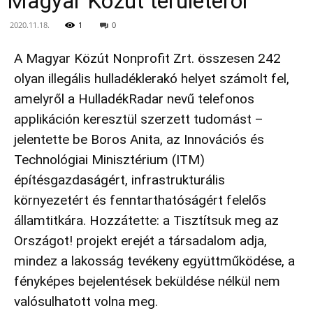
Magyar Közút területéről
2020.11.18.
1
0
A Magyar Közút Nonprofit Zrt. összesen 242
olyan illegális hulladéklerakó helyet számolt fel,
amelyről a HulladékRadar nevű telefonos
applikáción keresztül szerzett tudomást –
jelentette be Boros Anita, az Innovációs és
Technológiai Minisztérium (ITM)
építésgazdaságért, infrastrukturális
környezetért és fenntarthatóságért felelős
államtitkára. Hozzátette: a Tisztítsuk meg az
Országot! projekt erejét a társadalom adja,
mindez a lakosság tevékeny együttműködése, a
fényképes bejelentések beküldése nélkül nem
valósulhatott volna meg.