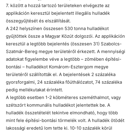
7. között a hozzá tartozó területeken elvégezte az
applikáción keresztül bejelentett illegális hulladék
összegyűjtését és elszállítását.
A 242 helyszínen összesen 530 tonna hulladékot
gyűjtöttek össze a Magyar Közút dolgozói. Az applikáción
keresztül a legtöbb bejelentés (összesen 31) Szabolcs-
Szatmár-Bereg megye területéről érkezett. A mennyiségi
adatokat figyelembe véve a legtöbb – zömében építési-
bontási – hulladékot Komárom-Esztergom megye
területéről szállították el. A bejelentések 2 százaléka
gyorsforgalmi, 24 százaléka főúthálózatot, 74 százaléka
pedig mellékutakat érintett.
A legtöbb esetben 1-2 köbméteres szeméthalmot, vagy
szétszórt kommunális hulladékot jelentettek be. A
hulladék összetételét tekintve elmondható, hogy több
mint fele építési-bontási törmelék volt. A hulladék ötödét
lakossági eredetű lom tette ki. 10-10 százalék körül