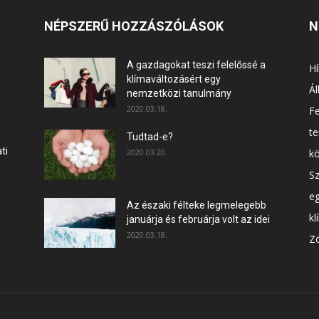
NÉPSZERŰ HOZZÁSZÓLÁSOK
N
A gazdagokat teszi felelőssé a
Hí
klímaváltozásért egy
Ál
nemzetközi tanulmány
2020.03.18.
F
t
Tudtad-e?
ti
2020.03.20.
k
Sz
e
Az északi félteke legmelegebb
kl
januárja és februárja volt az idei
2020.03.18.
Zö