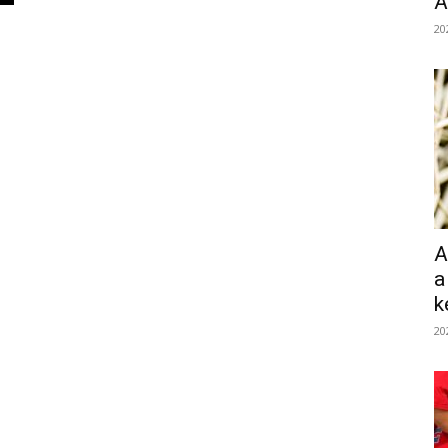
Á
20
A
a
k
20