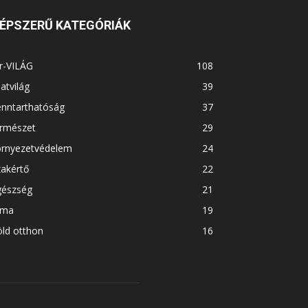
ÉPSZERŰ KATEGÓRIÁK
r-VILÁG
108
latvilág
39
enntarthatóság
37
ermészet
29
örnyezetvédelem
24
akértő
22
gészség
21
íma
19
ld otthon
16