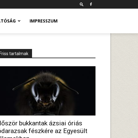
ATÓSÁG
IMPRESSZUM
Friss tartalmak
lőször bukkantak ázsiai óriás
ódarazsak fészkére az Egyesült