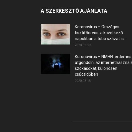
A SZERKESZTŐ AJÁNLATA
Koronavírus – Országos
tisztifőorvos: a következő
napokban a több százat is...
2020.03.18.
Koronavírus – NMHH: érdemes
átgondolni az internethasznála
szokásokat, különösen
csúcsidőben
2020.03.18.