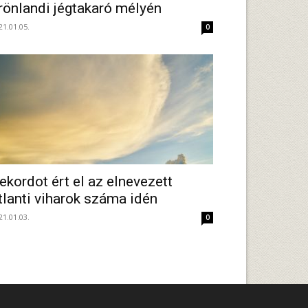
rönlandi jégtakaró mélyén
21.01.05.
0
ekordot ért el az elnevezett
tlanti viharok száma idén
21.01.03.
0