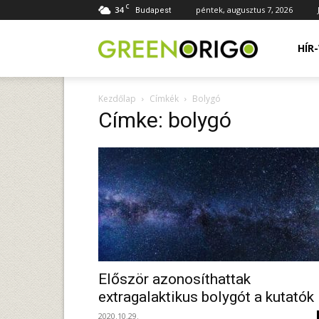
C
34
péntek, augusztus 7, 2026
Budapest
Green
HÍR
Kezdőlap
Címkék
Bolygó
Origo
Címke: bolygó
portál
Először azonosíthattak
extragalaktikus bolygót a kutatók
2020.10.29.