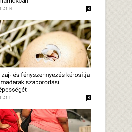
llamokban
21.01.14.
0
 zaj- és fényszennyezés károsítja
 madarak szaporodási
épességét
21.01.11.
0