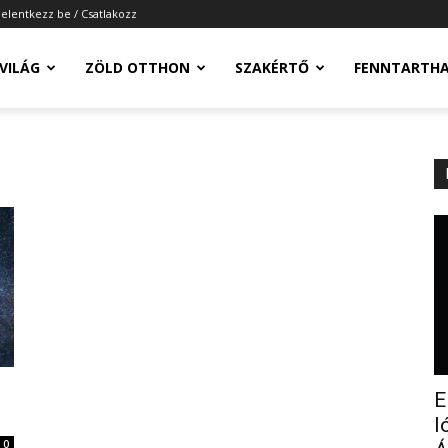
Jelentkezz be / Csatlakozz
-VILÁG
ZÖLD OTTHON
SZAKÉRTŐ
FENNTARTH
E
l
0