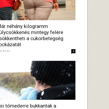
ár néhány kilogramm
úlycsökkenés mintegy felére
sökkentheti a cukorbetegség
ockázatát
21.01.07.
0
si tómederre bukkantak a