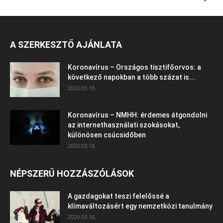
A SZERKESZTŐ AJÁNLATA
Koronavírus – Országos tisztifőorvos: a
következő napokban a több százat is...
2020.03.18.
Koronavírus – NMHH: érdemes átgondolni
az internethasználati szokásokat,
különösen csúcsidőben
2020.03.18.
NÉPSZERŰ HOZZÁSZÓLÁSOK
A gazdagokat teszi felelőssé a
klímaváltozásért egy nemzetközi tanulmány
2020.03.18.