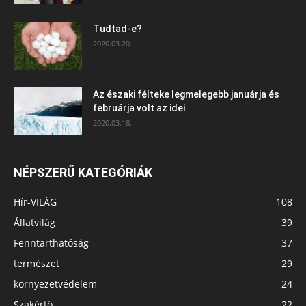
Tudtad-e?
2020.03.20.
Az északi félteke legmelegebb januárja és
februárja volt az idei
2020.03.18.
NÉPSZERŰ KATEGÓRIÁK
Hír-VILÁG
108
Állatvilág
39
Fenntarthatóság
37
természet
29
környezetvédelem
24
Szakértő
22