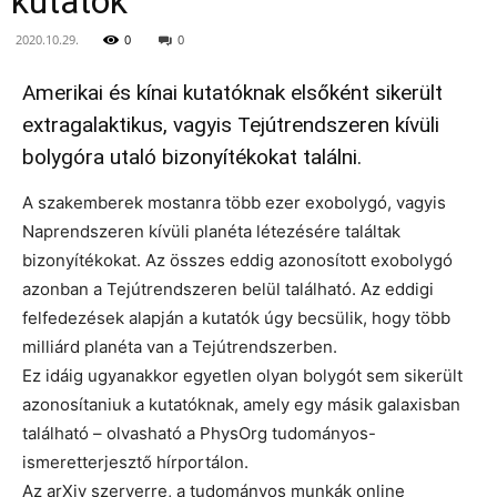
kutatók
2020.10.29.
0
0
Amerikai és kínai kutatóknak elsőként sikerült
extragalaktikus, vagyis Tejútrendszeren kívüli
bolygóra utaló bizonyítékokat találni.
A szakemberek mostanra több ezer exobolygó, vagyis
Naprendszeren kívüli planéta létezésére találtak
bizonyítékokat. Az összes eddig azonosított exobolygó
azonban a Tejútrendszeren belül található. Az eddigi
felfedezések alapján a kutatók úgy becsülik, hogy több
milliárd planéta van a Tejútrendszerben.
Ez idáig ugyanakkor egyetlen olyan bolygót sem sikerült
azonosítaniuk a kutatóknak, amely egy másik galaxisban
található – olvasható a PhysOrg tudományos-
ismeretterjesztő hírportálon.
Az arXiv szerverre, a tudományos munkák online