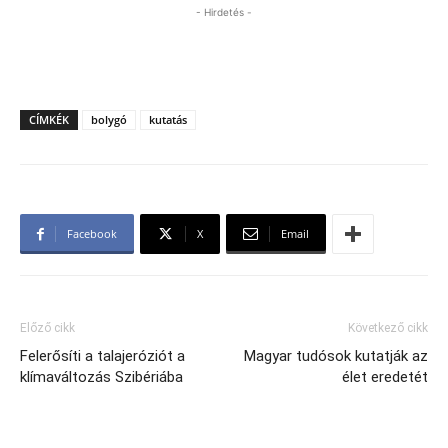
- Hirdetés -
CÍMKÉK
bolygó
kutatás
Facebook
X
Email
Előző cikk
Következő cikk
Felerősíti a talajeróziót a
Magyar tudósok kutatják az
klímaváltozás Szibériába
élet eredetét