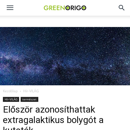
Green
Origo
portál
Kezdőlap
Hír-VILÁG
Hír-VILÁG
természet
Először azonosíthattak
extragalaktikus bolygót a