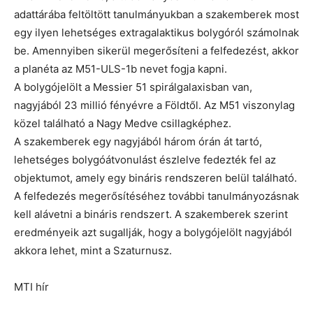
adattárába feltöltött tanulmányukban a szakemberek most
egy ilyen lehetséges extragalaktikus bolygóról számolnak
be. Amennyiben sikerül megerősíteni a felfedezést, akkor
a planéta az M51-ULS-1b nevet fogja kapni.
A bolygójelölt a Messier 51 spirálgalaxisban van,
nagyjából 23 millió fényévre a Földtől. Az M51 viszonylag
közel található a Nagy Medve csillagképhez.
A szakemberek egy nagyjából három órán át tartó,
lehetséges bolygóátvonulást észlelve fedezték fel az
objektumot, amely egy bináris rendszeren belül található.
A felfedezés megerősítéséhez további tanulmányozásnak
kell alávetni a bináris rendszert. A szakemberek szerint
eredményeik azt sugallják, hogy a bolygójelölt nagyjából
akkora lehet, mint a Szaturnusz.
MTI hír