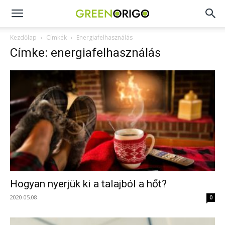
Green
Kezdőlap
Címkék
Energiafelhasználás
Címke: energiafelhasználás
Origo
portál
Hogyan nyerjük ki a talajból a hőt?
2020.05.08.
0