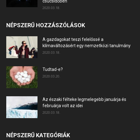
csúcsidőben
2020.03.18.
NÉPSZERŰ HOZZÁSZÓLÁSOK
A gazdagokat teszi felelőssé a
klímaváltozásért egy nemzetközi tanulmány
2020.03.18.
Tudtad-e?
2020.03.20.
Az északi félteke legmelegebb januárja és
februárja volt az idei
2020.03.18.
NÉPSZERŰ KATEGÓRIÁK