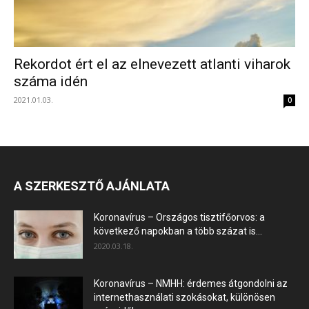
Rekordot ért el az elnevezett atlanti viharok
száma idén
2021.01.03.
0
A SZERKESZTŐ AJÁNLATA
Koronavírus – Országos tisztifőorvos: a
következő napokban a több százat is...
2020.03.18.
Koronavírus – NMHH: érdemes átgondolni az
internethasználati szokásokat, különösen