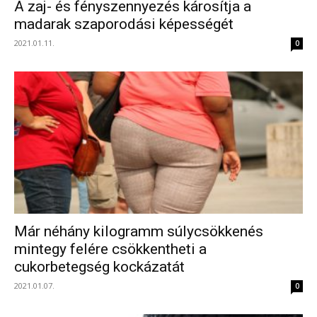
A zaj- és fényszennyezés károsítja a
madarak szaporodási képességét
2021.01.11.
0
Már néhány kilogramm súlycsökkenés
mintegy felére csökkentheti a
cukorbetegség kockázatát
2021.01.07.
0