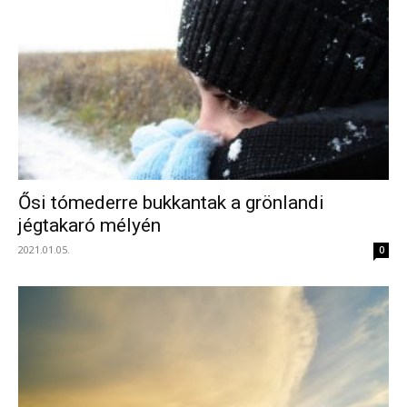
Ősi tómederre bukkantak a grönlandi
jégtakaró mélyén
2021.01.05.
0