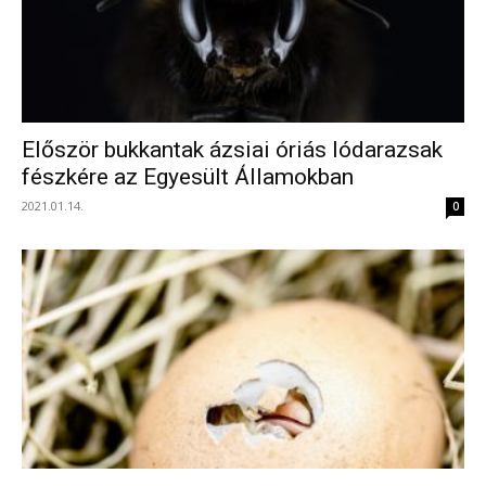
Először bukkantak ázsiai óriás lódarazsak
fészkére az Egyesült Államokban
2021.01.14.
0