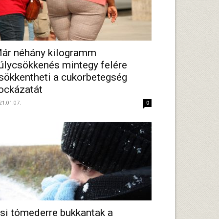
ár néhány kilogramm
úlycsökkenés mintegy felére
sökkentheti a cukorbetegség
ockázatát
21.01.07.
0
si tómederre bukkantak a