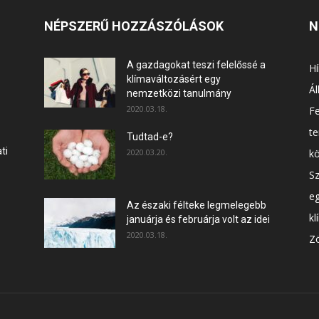
NÉPSZERŰ HOZZÁSZÓLÁSOK
N
A gazdagokat teszi felelőssé a
Hí
klímaváltozásért egy
Ál
nemzetközi tanulmány
2020.03.18.
F
t
Tudtad-e?
ti
2020.03.20.
k
Sz
e
Az északi félteke legmelegebb
kl
januárja és februárja volt az idei
2020.03.18.
Zö