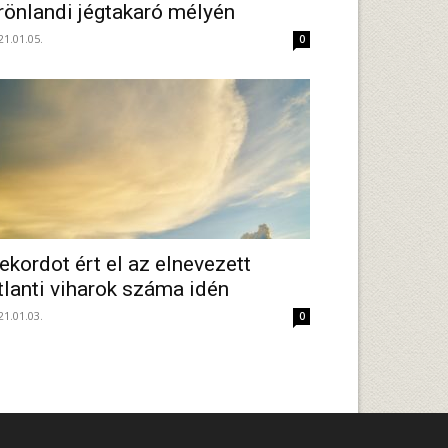
rönlandi jégtakaró mélyén
21.01.05.
0
ekordot ért el az elnevezett
tlanti viharok száma idén
21.01.03.
0