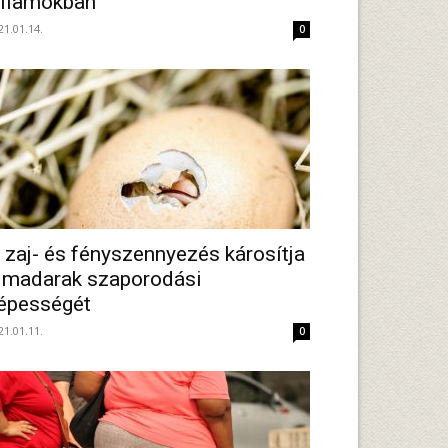
llamokban
21.01.14.
0
 zaj- és fényszennyezés károsítja
 madarak szaporodási
épességét
21.01.11.
0