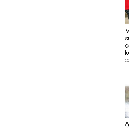
M
s
c
k
20
Ő