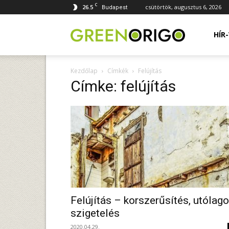
C
26.5
csütörtök, augusztus 6, 2026
Budapest
Green
HÍR
Kezdőlap
Címkék
Felújítás
Origo
Címke: felújítás
portál
Felújítás – korszerűsítés, utólag
szigetelés
2020.04.29.