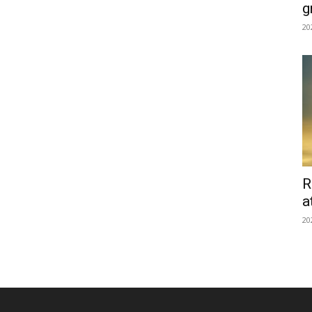
g
20
R
a
20