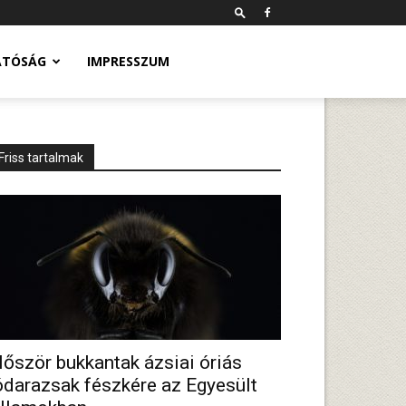
ATÓSÁG
IMPRESSZUM
Friss tartalmak
lőször bukkantak ázsiai óriás
ódarazsak fészkére az Egyesült