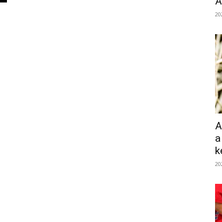
Á
20
A
a
k
20