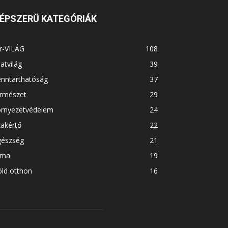
ÉPSZERŰ KATEGÓRIÁK
r-VILÁG
108
latvilág
39
enntarthatóság
37
ermészet
29
örnyezetvédelem
24
akértő
22
gészség
21
íma
19
ld otthon
16