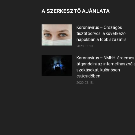
A SZERKESZTŐ AJÁNLATA
Koronavírus – Országos
tisztifőorvos: a következő
napokban a több százat is...
2020.03.18.
Koronavírus – NMHH: érdemes
átgondolni az internethasznála
szokásokat, különösen
csúcsidőben
2020.03.18.