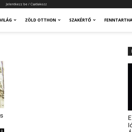
Jelentkezz be / Csatlakozz
-VILÁG
ZÖLD OTTHON
SZAKÉRTŐ
FENNTARTH
os
E
l
0