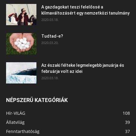
A gazdagokat teszi felelőssé a
klímaváltozásért egy nemzetközi tanulmány
2020.03.18.
Tudtad-e?
2020.03.20.
Az északi félteke legmelegebb januárja és
februárja volt az idei
2020.03.18.
NÉPSZERŰ KATEGÓRIÁK
Hír-VILÁG
108
Állatvilág
39
Fenntarthatóság
37