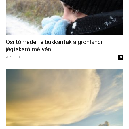
Ősi tómederre bukkantak a grönlandi
jégtakaró mélyén
2021.01.05.
0