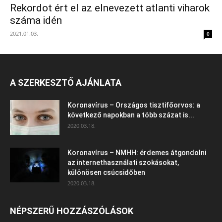
Rekordot ért el az elnevezett atlanti viharok
száma idén
2021.01.03.
0
A SZERKESZTŐ AJÁNLATA
Koronavírus – Országos tisztifőorvos: a
következő napokban a több százat is...
2020.03.18.
Koronavírus – NMHH: érdemes átgondolni
az internethasználati szokásokat,
különösen csúcsidőben
2020.03.18.
NÉPSZERŰ HOZZÁSZÓLÁSOK