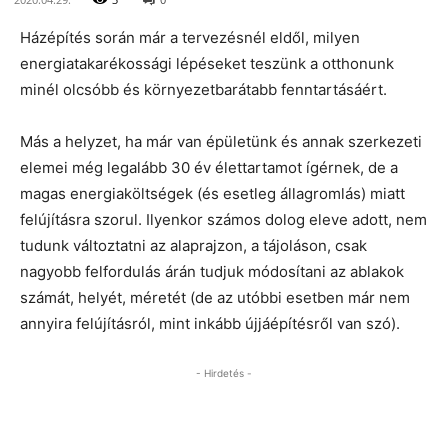
Házépítés során már a tervezésnél eldől, milyen
energiatakarékossági lépéseket teszünk a otthonunk
minél olcsóbb és környezetbarátabb fenntartásáért.
Más a helyzet, ha már van épületünk és annak szerkezeti
elemei még legalább 30 év élettartamot ígérnek, de a
magas energiaköltségek (és esetleg állagromlás) miatt
felújításra szorul. Ilyenkor számos dolog eleve adott, nem
tudunk változtatni az alaprajzon, a tájoláson, csak
nagyobb felfordulás árán tudjuk módosítani az ablakok
számát, helyét, méretét (de az utóbbi esetben már nem
annyira felújításról, mint inkább újjáépítésről van szó).
- Hirdetés -