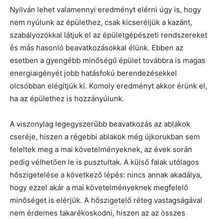
Nyilván lehet valamennyi eredményt elérni úgy is, hogy
nem nyúlunk az épülethez, csak kicseréljük a kazánt,
szabályozókkal látjuk el az épületgépészeti rendszereket
és más hasonló beavatkozásokkal élünk. Ebben az
esetben a gyengébb minőségű épület továbbra is magas
energiaigényét jobb hatásfokú berendezésekkel
olcsóbban elégítjük ki. Komoly eredményt akkor érünk el,
ha az épülethez is hozzányúlunk.
A viszonylag legegyszerűbb beavatkozás az ablakok
cseréje, hiszen a régebbi ablakok még újkorukban sem
feleltek meg a mai követelményeknek, az évek során
pedig vélhetően le is pusztultak. A külső falak utólagos
hőszigetelése a következő lépés: nincs annak akadálya,
hogy ezzel akár a mai követelményeknek megfelelő
minőséget is elérjük. A hőszigetelő réteg vastagságával
nem érdemes takarékoskodni, hiszen az az összes