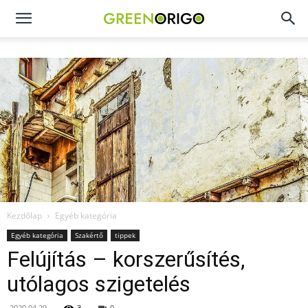
Green
Origo
portál
Kezdőlap
Egyéb kategória
Egyéb kategória
Szakértő
tippek
Felújítás – korszerűsítés,
utólagos szigetelés
2020.04.29.
3
0