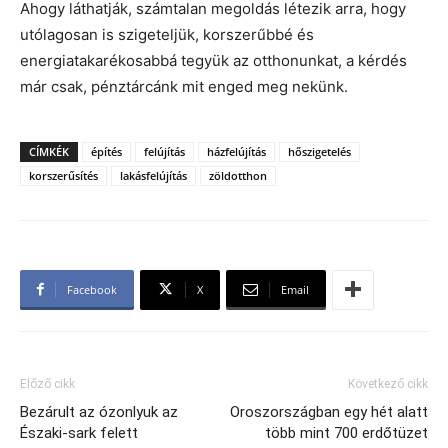
Ahogy láthatják, számtalan megoldás létezik arra, hogy
utólagosan is szigeteljük, korszerűbbé és
energiatakarékosabbá tegyük az otthonunkat, a kérdés
már csak, pénztárcánk mit enged meg nekünk.
CÍMKÉK
építés
felújítás
házfelújítás
hőszigetelés
korszerűsítés
lakásfelújítás
zöldotthon
Facebook
X
Email
Előző cikk
Következő cikk
Bezárult az ózonlyuk az
Oroszországban egy hét alatt
Északi-sark felett
több mint 700 erdőtüzet