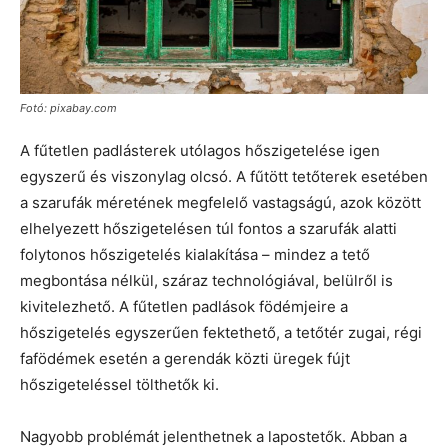
Fotó: pixabay.com
A fűtetlen padlásterek utólagos hőszigetelése igen
egyszerű és viszonylag olcsó. A fűtött tetőterek esetében
a szarufák méretének megfelelő vastagságú, azok között
elhelyezett hőszigetelésen túl fontos a szarufák alatti
folytonos hőszigetelés kialakítása – mindez a tető
megbontása nélkül, száraz technológiával, belülről is
kivitelezhető. A fűtetlen padlások födémjeire a
hőszigetelés egyszerűen fektethető, a tetőtér zugai, régi
fafödémek esetén a gerendák közti üregek fújt
hőszigeteléssel tölthetők ki.
Nagyobb problémát jelenthetnek a lapostetők. Abban a