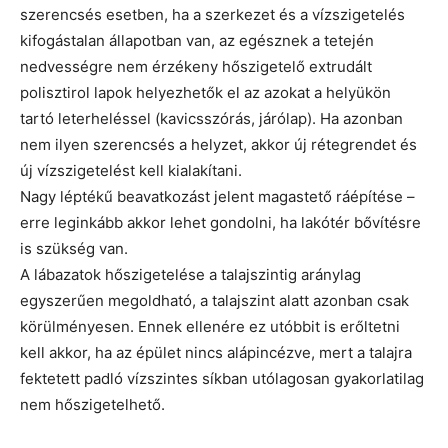
szerencsés esetben, ha a szerkezet és a vízszigetelés
kifogástalan állapotban van, az egésznek a tetején
nedvességre nem érzékeny hőszigetelő extrudált
polisztirol lapok helyezhetők el az azokat a helyükön
tartó leterheléssel (kavicsszórás, járólap). Ha azonban
nem ilyen szerencsés a helyzet, akkor új rétegrendet és
új vízszigetelést kell kialakítani.
Nagy léptékű beavatkozást jelent magastető ráépítése –
erre leginkább akkor lehet gondolni, ha lakótér bővítésre
is szükség van.
A lábazatok hőszigetelése a talajszintig aránylag
egyszerűen megoldható, a talajszint alatt azonban csak
körülményesen. Ennek ellenére ez utóbbit is erőltetni
kell akkor, ha az épület nincs alápincézve, mert a talajra
fektetett padló vízszintes síkban utólagosan gyakorlatilag
nem hőszigetelhető.