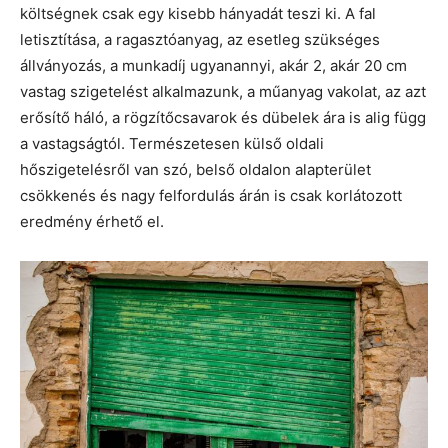
költségnek csak egy kisebb hányadát teszi ki. A fal
letisztítása, a ragasztóanyag, az esetleg szükséges
állványozás, a munkadíj ugyanannyi, akár 2, akár 20 cm
vastag szigetelést alkalmazunk, a műanyag vakolat, az azt
erősítő háló, a rögzítőcsavarok és dübelek ára is alig függ
a vastagságtól. Természetesen külső oldali
hőszigetelésről van szó, belső oldalon alapterület
csökkenés és nagy felfordulás árán is csak korlátozott
eredmény érhető el.