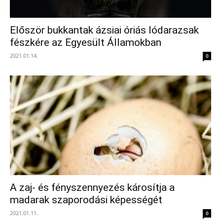
Először bukkantak ázsiai óriás lódarazsak
fészkére az Egyesült Államokban
2021.01.14.
0
A zaj- és fényszennyezés károsítja a
madarak szaporodási képességét
2021.01.11.
0