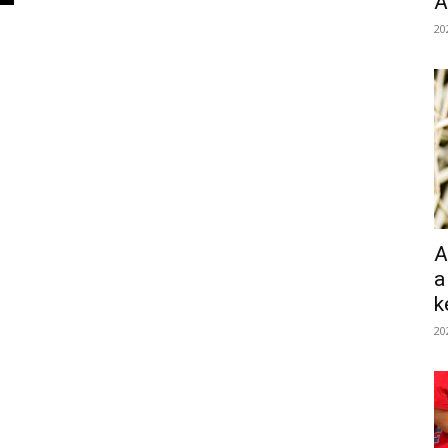
Á
20
A
a
k
20