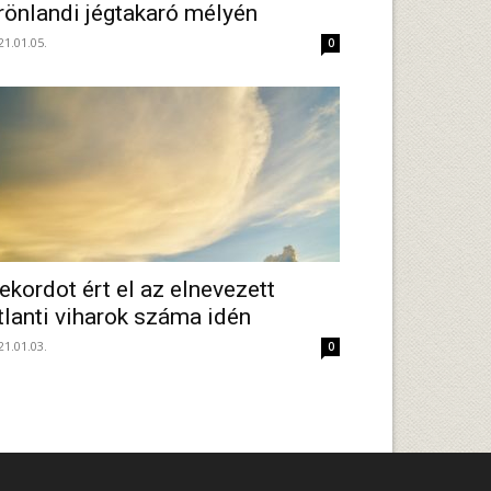
rönlandi jégtakaró mélyén
21.01.05.
0
ekordot ért el az elnevezett
tlanti viharok száma idén
21.01.03.
0