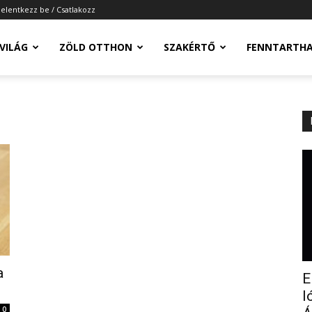
Jelentkezz be / Csatlakozz
-VILÁG
ZÖLD OTTHON
SZAKÉRTŐ
FENNTARTH
a
E
l
0