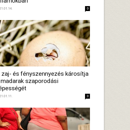
llamokban
21.01.14.
0
 zaj- és fényszennyezés károsítja
 madarak szaporodási
épességét
21.01.11.
0