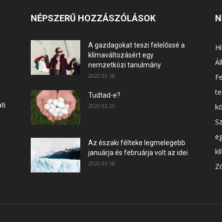
NÉPSZERŰ HOZZÁSZÓLÁSOK
N
A gazdagokat teszi felelőssé a
Hí
klímaváltozásért egy
Ál
nemzetközi tanulmány
2020.03.18.
F
t
Tudtad-e?
ti
2020.03.20.
k
Sz
e
Az északi félteke legmelegebb
kl
januárja és februárja volt az idei
2020.03.18.
Zö