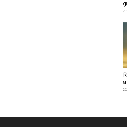
g
20
R
a
20