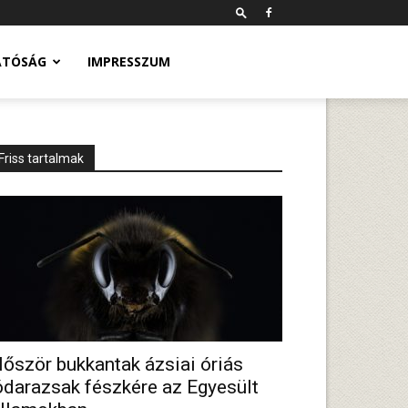
ATÓSÁG
IMPRESSZUM
Friss tartalmak
lőször bukkantak ázsiai óriás
ódarazsak fészkére az Egyesült