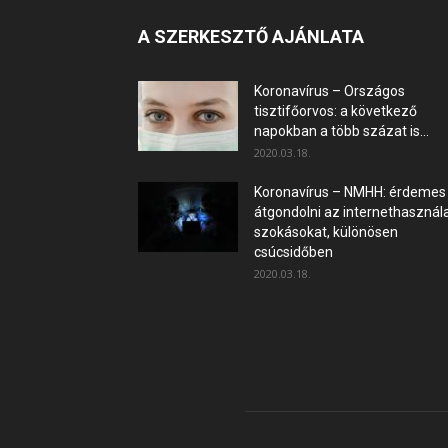
A SZERKESZTŐ AJÁNLATA
Koronavírus – Országos
tisztifőorvos: a következő
napokban a több százat is...
2020.03.18.
Koronavírus – NMHH: érdemes
átgondolni az internethasznála
szokásokat, különösen
csúcsidőben
2020.03.18.