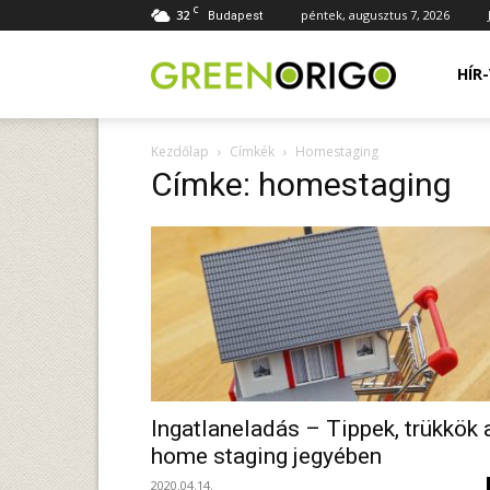
C
32
péntek, augusztus 7, 2026
Budapest
Green
HÍR
Kezdőlap
Címkék
Homestaging
Origo
Címke: homestaging
portál
Ingatlaneladás – Tippek, trükkök 
home staging jegyében
2020.04.14.