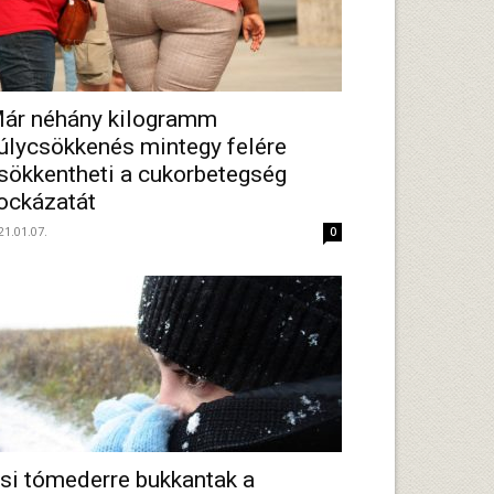
ár néhány kilogramm
úlycsökkenés mintegy felére
sökkentheti a cukorbetegség
ockázatát
21.01.07.
0
si tómederre bukkantak a