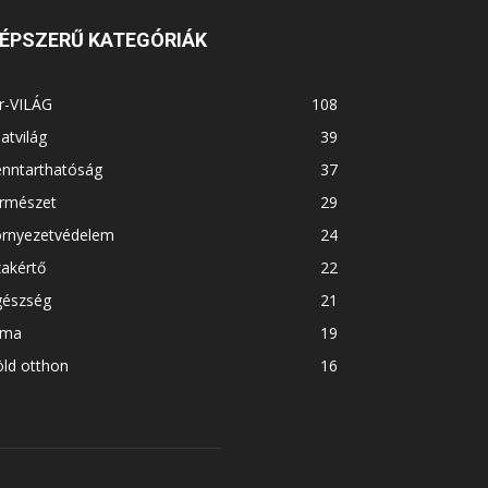
ÉPSZERŰ KATEGÓRIÁK
r-VILÁG
108
latvilág
39
enntarthatóság
37
ermészet
29
örnyezetvédelem
24
akértő
22
gészség
21
íma
19
ld otthon
16