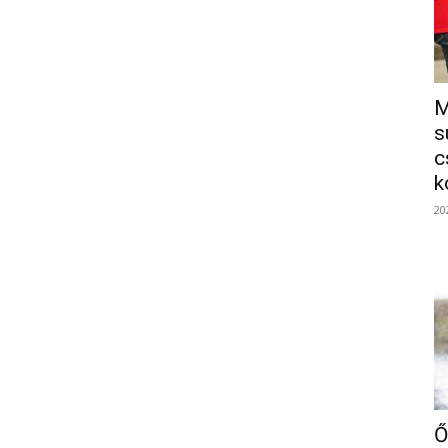
M
s
c
k
20
Ő