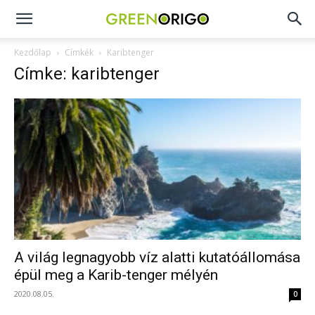
Green
Kezdőlap
Címkék
Karibtenger
Címke: karibtenger
Origo
portál
A világ legnagyobb víz alatti kutatóállomása
épül meg a Karib-tenger mélyén
2020.08.05.
0