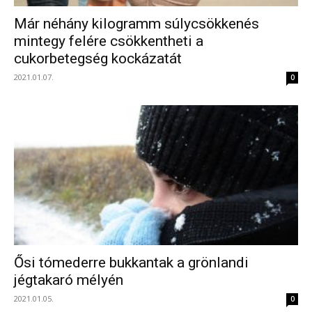
Már néhány kilogramm súlycsökkenés
mintegy felére csökkentheti a
cukorbetegség kockázatát
2021.01.07.
0
Ősi tómederre bukkantak a grönlandi
jégtakaró mélyén
2021.01.05.
0