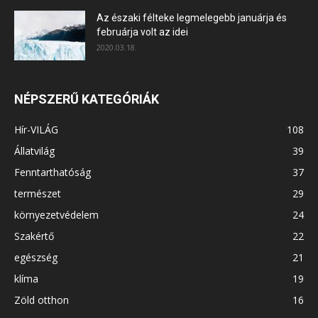
Az északi félteke legmelegebb januárja és
februárja volt az idei
2020.03.18.
NÉPSZERŰ KATEGÓRIÁK
Hír-VILÁG
108
Állatvilág
39
Fenntarthatóság
37
természet
29
környezetvédelem
24
Szakértő
22
egészség
21
klíma
19
Zöld otthon
16