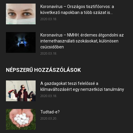
Koronavírus – Országos tisztifőorvos: a
következő napokban a több százat is...
2020.03.18.
Koronavírus – NMHH: érdemes átgondolni az
internethasználati szokásokat, különösen
csúcsidőben
2020.03.18.
NÉPSZERŰ HOZZÁSZÓLÁSOK
A gazdagokat teszi felelőssé a
klímaváltozásért egy nemzetközi tanulmány
2020.03.18.
Tudtad-e?
2020.03.20.