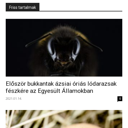
Friss tartalmak
Először bukkantak ázsiai óriás lódarazsak
fészkére az Egyesült Államokban
2021.01.14.
0