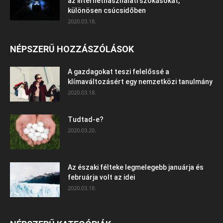
az internethasználati szokásokat,
különösen csúcsidőben
2020.03.18.
NÉPSZERŰ HOZZÁSZÓLÁSOK
A gazdagokat teszi felelőssé a
klímaváltozásért egy nemzetközi tanulmány
2020.03.18.
Tudtad-e?
2020.03.20.
Az északi félteke legmelegebb januárja és
februárja volt az idei
2020.03.18.