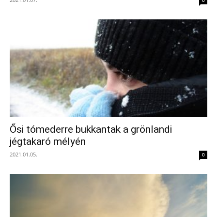
0
Ősi tómederre bukkantak a grönlandi
jégtakaró mélyén
2021.01.05.
0