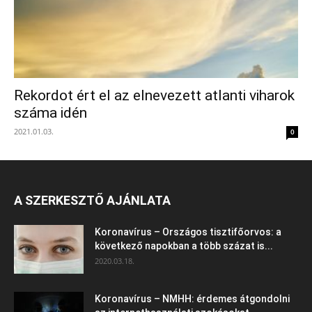
Rekordot ért el az elnevezett atlanti viharok
száma idén
2021.01.03.
0
A SZERKESZTŐ AJÁNLATA
Koronavírus – Országos tisztifőorvos: a
következő napokban a több százat is...
2020.03.18.
Koronavírus – NMHH: érdemes átgondolni