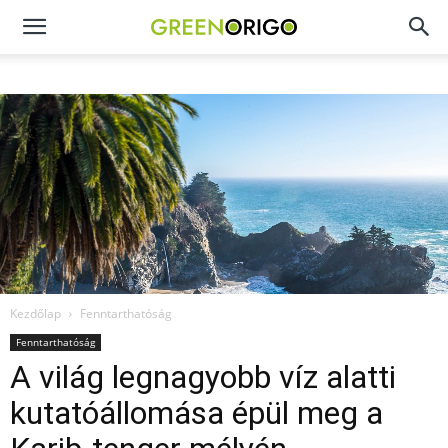
Green
Origo
portál
Kezdőlap
Fenntarthatóság
Fenntarthatóság
A világ legnagyobb víz alatti
kutatóállomása épül meg a