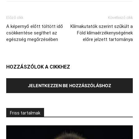
Előző cikk
Következő cikk
A képernyő előtt töltött idő
Klímakutatók szerint szűkült a
csökkentése segíthet az
Föld klímaérzékenységének
egészség megőrzésében
előre jelzett tartománya
HOZZÁSZÓLOK A CIKKHEZ
JELENTKEZZEN BE HOZZÁSZÓLÁSHOZ
Friss tartalmak