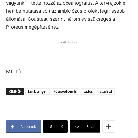
vagyunk” – tette hozzá az oceanográfus. A tervrajzok e
heti bemutatása volt az ambiciózus projekt legfrissebb
állomása. Cousteau szerint három év szükséges a
Proteus megépítéséhez.
- Hirdetés -
MTI hír
CÍMKÉK
karibtenger
kutatóállomás
tudós
vízalatti
Facebook
X
Email