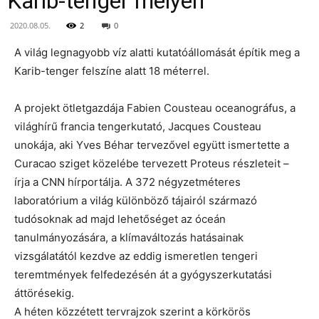
Karib-tenger mélyén
2020.08.05.
2
0
A világ legnagyobb víz alatti kutatóállomását építik meg a
Karib-tenger felszíne alatt 18 méterrel.
A projekt ötletgazdája Fabien Cousteau oceanográfus, a
világhírű francia tengerkutató, Jacques Cousteau
unokája, aki Yves Béhar tervezővel együtt ismertette a
Curacao sziget közelébe tervezett Proteus részleteit –
írja a CNN hírportálja. A 372 négyzetméteres
laboratórium a világ különböző tájairól származó
tudósoknak ad majd lehetőséget az óceán
tanulmányozására, a klímaváltozás hatásainak
vizsgálatától kezdve az eddig ismeretlen tengeri
teremtmények felfedezésén át a gyógyszerkutatási
áttörésekig.
A héten közzétett tervrajzok szerint a körkörös