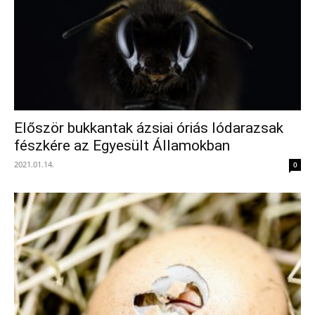
Először bukkantak ázsiai óriás lódarazsak
fészkére az Egyesült Államokban
2021.01.14.
0