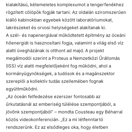
kialakítású, kétemeletes komplexumot a tengerfenékhez
rögzített cölöpök fogják tartani. Az oldalán sziromszerűen
kiálló kabinokban egyebek között laboratóriumokat,
lakrészeket és orvosi helyiségeket alakítanak ki.
A szél- és napenergiával működtetett építmény az óceáni
hőenergiát is hasznosítani fogja, valamint a világ első víz
alatti üvegházának is otthont ad majd. A projekt
megálmodói szerint a Proteus a Nemzetközi Űrállomás
(ISS) víz alatti megfelelőjeként fog működni, ahol a
kormányügynökségek, a tudósok és a magánszektor
szereplői a kollektív tudás szellemében fognak
együttműködni.
„Az óceán felfedezése ezerszer fontosabb az
űrkutatásnál az emberiség túlélése szempontjából, a
jövőnk szempontjából” – mondta Cousteau egy Béharral
közös videokonferencián. „Ez a mi létfenntartó
rendszerünk. Ez az elsődleges oka, hogy életben