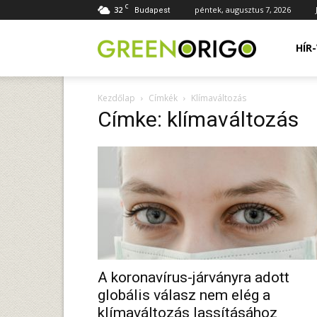
C
32
péntek, augusztus 7, 2026
Budapest
Green
HÍR
Kezdőlap
Címkék
Klímaváltozás
Origo
Címke: klímaváltozás
portál
A koronavírus-járványra adott
globális válasz nem elég a
klímaváltozás lassításához