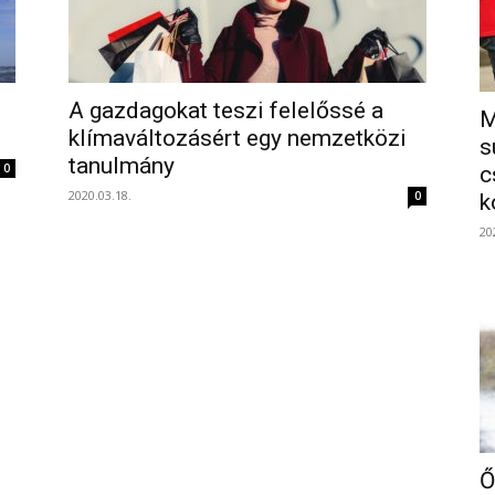
A gazdagokat teszi felelőssé a
M
klímaváltozásért egy nemzetközi
s
tanulmány
0
c
2020.03.18.
0
k
20
Ő