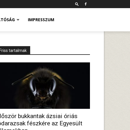
ATÓSÁG
IMPRESSZUM
Friss tartalmak
lőször bukkantak ázsiai óriás
ódarazsak fészkére az Egyesült