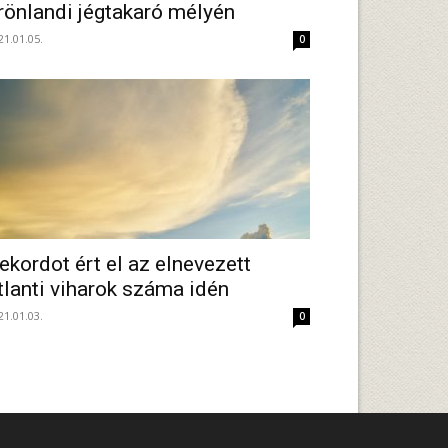
rönlandi jégtakaró mélyén
21.01.05.
0
ekordot ért el az elnevezett
tlanti viharok száma idén
21.01.03.
0