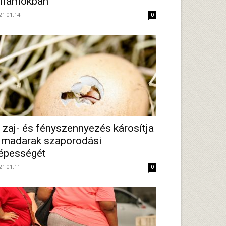
llamokban
21.01.14.
0
 zaj- és fényszennyezés károsítja
 madarak szaporodási
épességét
21.01.11.
0