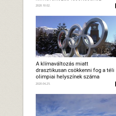
2020.10.02.
A klímaváltozás miatt
drasztikusan csökkenni fog a téli
olimpiai helyszínek száma
2020.06.25.