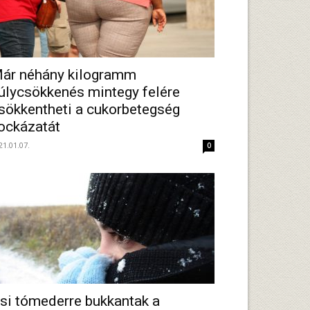
ár néhány kilogramm
úlycsökkenés mintegy felére
sökkentheti a cukorbetegség
ockázatát
21.01.07.
0
si tómederre bukkantak a