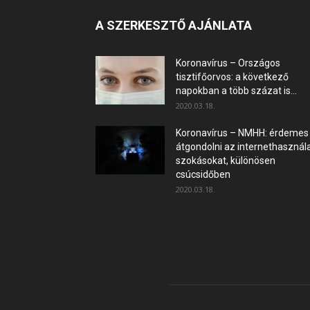
A SZERKESZTŐ AJÁNLATA
Koronavírus – Országos
tisztifőorvos: a következő
napokban a több százat is...
2020.03.18.
Koronavírus – NMHH: érdemes
átgondolni az internethasznála
szokásokat, különösen
csúcsidőben
2020.03.18.