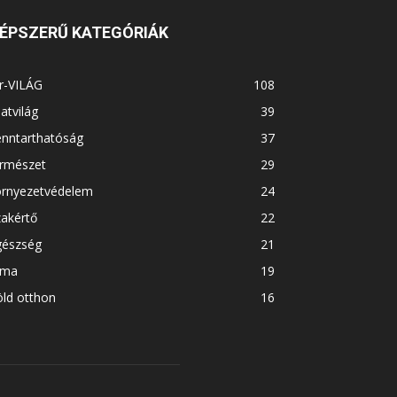
ÉPSZERŰ KATEGÓRIÁK
r-VILÁG
108
latvilág
39
enntarthatóság
37
ermészet
29
örnyezetvédelem
24
akértő
22
gészség
21
íma
19
ld otthon
16