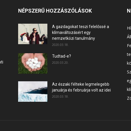
NÉPSZERŰ HOZZÁSZÓLÁSOK
N
A gazdagokat teszi felelőssé a
Hí
klímaváltozásért egy
Ál
nemzetközi tanulmány
2020.03.18.
F
t
Tudtad-e?
ti
2020.03.20.
k
Sz
e
Az északi félteke legmelegebb
kl
januárja és februárja volt az idei
2020.03.18.
Zö