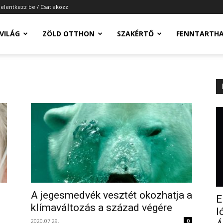
Jelentkezz be / Csatlakozz
-VILÁG
ZÖLD OTTHON
SZAKÉRTŐ
FENNTARTH
A jegesmedvék vesztét okozhatja a
E
klímaváltozás a század végére
l
2020.07.29.
0