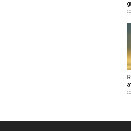
g
20
R
a
20