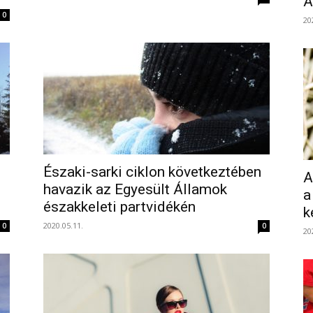
Á
0
20
Északi-sarki ciklon következtében
A
havazik az Egyesült Államok
a
északkeleti partvidékén
k
2020.05.11.
0
0
20